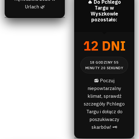
🔥 Do Pchlego
Urlach 🌿
Targu w
Wyszkowie
pozostało:
12 DNI
📻 Poczuj
niepowtarzalny
klimat, sprawdź
szczegóły Pchlego
Targu i dołącz do
poszukiwaczy
skarbów! 🗝️