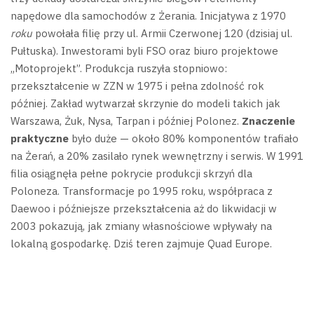
napędowe dla samochodów z Żerania.
Inicjatywa z 1970
roku
powołała filię przy ul. Armii Czerwonej 120 (dzisiaj ul.
Pułtuska). Inwestorami byli FSO oraz biuro projektowe
„Motoprojekt”.
Produkcja ruszyła stopniowo:
przekształcenie w ZZN w 1975 i pełna zdolność rok
później. Zakład wytwarzał skrzynie do modeli takich jak
Warszawa, Żuk, Nysa, Tarpan i później Polonez.
Znaczenie
praktyczne
było duże — około 80% komponentów trafiało
na Żerań, a 20% zasilało rynek wewnętrzny i serwis. W 1991
filia osiągnęła pełne pokrycie produkcji skrzyń dla
Poloneza.
Transformacje po 1995 roku, współpraca z
Daewoo i późniejsze przekształcenia aż do likwidacji w
2003 pokazują, jak zmiany własnościowe wpływały na
lokalną gospodarkę. Dziś teren zajmuje Quad Europe.