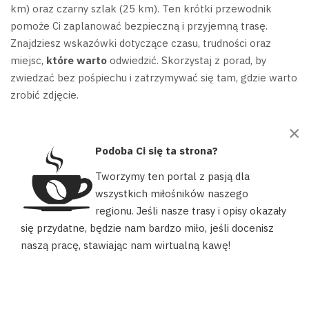
km) oraz czarny szlak (25 km).
Ten krótki przewodnik
pomoże Ci zaplanować bezpieczną i przyjemną trasę.
Znajdziesz wskazówki dotyczące czasu, trudności oraz
miejsc,
które warto
odwiedzić. Skorzystaj z porad, by
zwiedzać bez pośpiechu i zatrzymywać się tam, gdzie warto
zrobić zdjęcie.
×
Podoba Ci się ta strona?
Tworzymy ten portal z pasją dla
wszystkich miłośników naszego
regionu. Jeśli nasze trasy i opisy okazały
Nasz portal używa plików cookies, aby ułatwić Ci korzystanie z
się przydatne, będzie nam bardzo miło, jeśli docenisz
naszych zasobów, dopasować treści do Twoich potrzeb oraz w
naszą pracę, stawiając nam wirtualną kawę!
celach statystycznych. Możesz określić warunki przechowywania
lub dostępu do plików cookies w swojej przeglądarce.
AKCEPTUJĘ