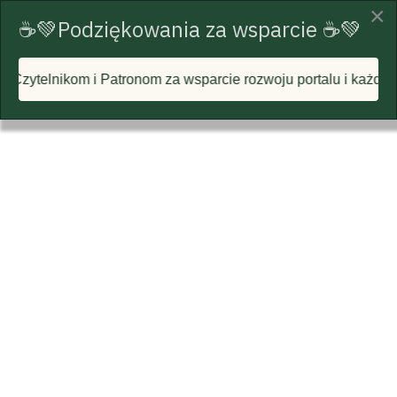
×
☕💚Podziękowania za wsparcie ☕💚
om za wsparcie rozwoju portalu i każdą postawioną wirtualną