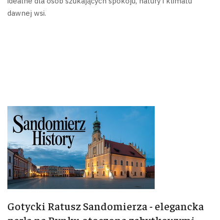
idealne dla osób szukających spokoju, natury i klimatu
dawnej wsi.
Gotycki Ratusz Sandomierza - elegancka
perła na Rynku otoczona zabytkowymi