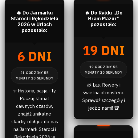
🔥 Do Jarmarku
🔥 Do Rajdu „Do
Staroci i Rękodzieła
Bram Mazur”
2026 w Urlach
pozostało:
pozostało:
19 DNI
6 DNI
🌿 Las, Rowery i
✨ Historia, pasja i Ty.
świetna atmosfera.
Poczuj klimat
Sprawdź szczegóły i
dawnych czasów,
jedź z nami! 🎒
znajdź unikalne
skarby i dołącz do nas
na Jarmark Staroci i
Rękodzieła 2026 w