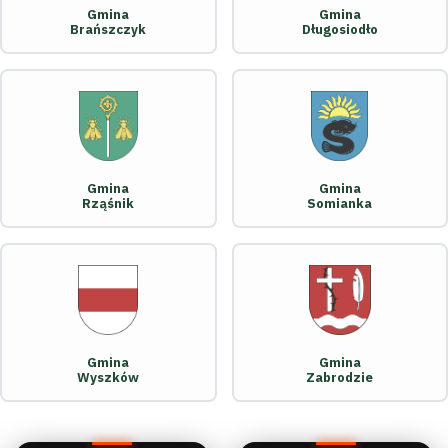
Gmina
Gmina
Brańszczyk
Długosiodło
Gmina
Gmina
Rząśnik
Somianka
Gmina
Gmina
Wyszków
Zabrodzie