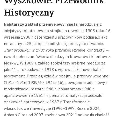
Historyczny
Najstarszy zakład przemysłowy
miasta narodził się z
inicjatywy robotników po strajkach rewolucji 1905 roku. 16
września 1906 r. czterdziestu pracowników podpisało akt
notarialny, a 25 listopada odbyło się uroczyste otwarcie.
Start produkcji w 1907 roku
przyniósł szybkie kontrakty —
nawet pełne zamówienia dla dużych browarów i klientów z
Moskwy. W 1909 r. zakład zdobył trzy srebrne medale za
jakość, a rozbudowa z 1913 r. wprowadziła nowe hale i
asortyment.
Przebieg dziejów obejmuje przerwy wojenne
(1915–1916, 1939/40, 1944–46), powojenne odbudowy i
modernizacje: restart 1946 r., półautomaty 1948 r.,
upaństwowienie 1951 r. i pełna automatyzacja oddziału
opakowań aptecznych w 1967 r.
Transformacje
własnościowe i inwestycje (1996–1997, Rexam 2004,
Ardagh Glass od 2007, rozbudowa 2021) pokazują ciągłość