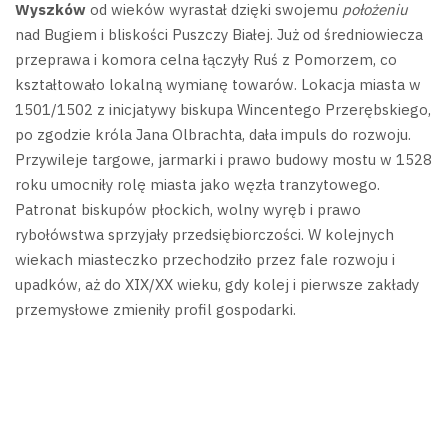
Wyszków
od wieków wyrastał dzięki swojemu
położeniu
nad Bugiem i bliskości Puszczy Białej. Już od średniowiecza
przeprawa i komora celna łączyły Ruś z Pomorzem, co
kształtowało lokalną wymianę towarów.
Lokacja miasta w
1501/1502 z inicjatywy biskupa Wincentego Przerębskiego,
po zgodzie króla Jana Olbrachta, dała impuls do rozwoju.
Przywileje targowe, jarmarki i prawo budowy mostu w 1528
roku umocniły rolę miasta jako węzła tranzytowego.
Patronat biskupów płockich, wolny wyręb i prawo
rybołówstwa sprzyjały przedsiębiorczości. W kolejnych
wiekach miasteczko przechodziło przez fale rozwoju i
upadków, aż do XIX/XX wieku, gdy kolej i pierwsze zakłady
przemysłowe zmieniły profil gospodarki.