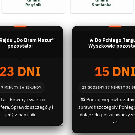
Gmina
Gmina
Rząśnik
Somianka
 Rajdu „Do Bram Mazur”
🔥 Do Pchlego Targ
pozostało:
Wyszkowie pozosta
23 DNI
15 DN
 Las, Rowery i świetna
📻 Poczuj niepowtarzalny 
fera. Sprawdź szczegóły i
sprawdź szczegóły Pchlego
jedź z nami! 🎒
dołącz do poszukiwaczy s
🗝️