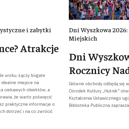
ystyczne i zabytki
Dni Wyszkowa 2026: 
Miejskich
nce? Atrakcje
Dni Wyszkowa
Rocznicy Nad
le uroku. Łączy bogate
 idealne miejsce na
Główne obchody odbędą się w
ilka ciekawych obiektów, a
Ośrodek Kultury „Hutnik" otwo
prawia, że warto poświęcić
Kształcenia Ustawicznego ugo
esz praktyczne informacje o
Biblioteka Publiczna zaprasz
ch dotrzeć i na co zwrócić