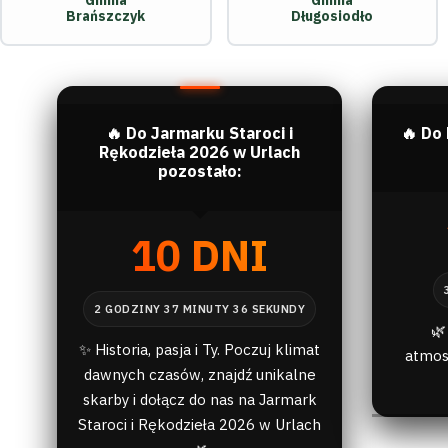
Gmina
Gmina
Brańszczyk
Długosiodło
🔥 Do Jarmarku Staroci i
🔥 Do
Rękodzieła 2026 w Urlach
pozostało:
10 DNI
🌿
✨ Historia, pasja i Ty. Poczuj klimat
atmos
dawnych czasów, znajdź unikalne
skarby i dołącz do nas na Jarmark
Staroci i Rękodzieła 2026 w Urlach