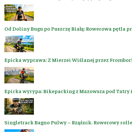
Od Doliny Bugu po Puszczę Białą: Rowerowa pętla p
Epicka wyprawa: Z Mierzei Wiślanej przez Frombor
Epicka wyrypa: Bikepacking z Mazowsza pod Tatry 
Singletrack Bagno Pulwy – Rząśnik. Rowerowy roller