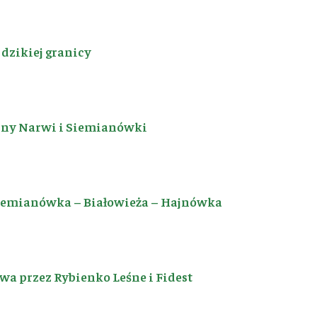
dzikiej granicy
iny Narwi i Siemianówki
Siemianówka – Białowieża – Hajnówka
a przez Rybienko Leśne i Fidest