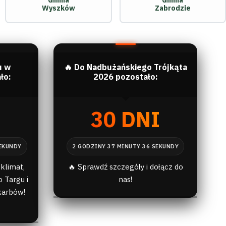
Gmina
Gmina
Wyszków
Zabrodzie
u w
🔥 Do Nadbużańskiego Trójkąta
ło:
2026 pozostało:
I
30 DNI
klimat,
🔥 Sprawdź szczegóły i dołącz do
 Targu i
nas!
karbów!