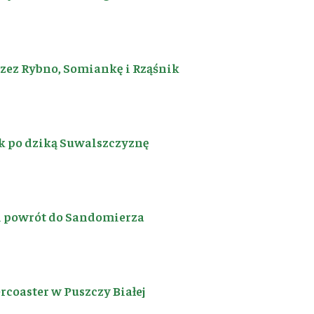
rzez Rybno, Somiankę i Rząśnik
k po dziką Suwalszczyznę
i powrót do Sandomierza
coaster w Puszczy Białej