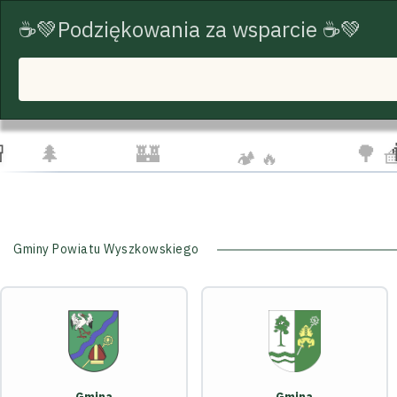
☕💚Podziękowania za wsparcie ☕💚
START
TRASY ROWEROWE
TURYSTYKA
☕
☁️
🦅
👨‍👩‍
🌲
🏰
🌳 
🏕️ 🔥
Gminy Powiatu Wyszkowskiego