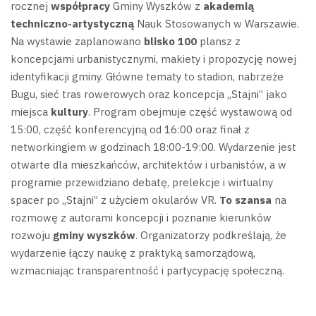
rocznej
współpracy
Gminy Wyszków z
akademią
techniczno-artystyczną
Nauk Stosowanych w Warszawie.
Na wystawie zaplanowano
blisko 100
plansz z
koncepcjami urbanistycznymi, makiety i propozycję nowej
identyfikacji gminy. Główne tematy to stadion, nabrzeże
Bugu, sieć tras rowerowych oraz koncepcja „Stajni” jako
miejsca
kultury
.
Program obejmuje część wystawową od
15:00, część konferencyjną od 16:00 oraz finał z
networkingiem w godzinach 18:00-19:00. Wydarzenie jest
otwarte dla mieszkańców, architektów i urbanistów, a w
programie przewidziano debatę, prelekcje i wirtualny
spacer po „Stajni” z użyciem okularów VR.
To szansa
na
rozmowę z autorami koncepcji i poznanie kierunków
rozwoju
gminy wyszków
. Organizatorzy podkreślają, że
wydarzenie łączy naukę z praktyką samorządową,
wzmacniając transparentność i partycypację społeczną.