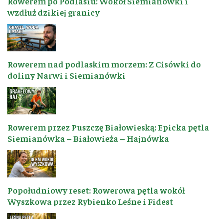
Rowerem po Podlasiu: Wokół Siemianówki i
wzdłuż dzikiej granicy
Rowerem nad podlaskim morzem: Z Cisówki do
doliny Narwi i Siemianówki
Rowerem przez Puszczę Białowieską: Epicka pętla
Siemianówka – Białowieża – Hajnówka
Popołudniowy reset: Rowerowa pętla wokół
Wyszkowa przez Rybienko Leśne i Fidest