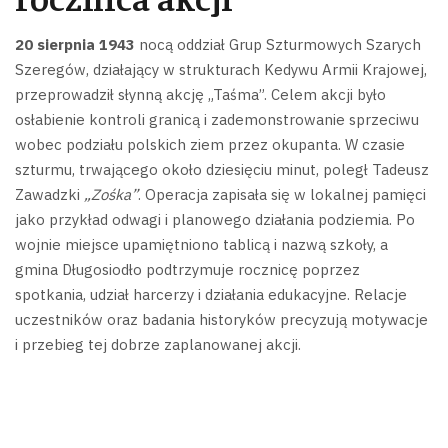
20 sierpnia 1943
nocą oddział Grup Szturmowych Szarych
Szeregów, działający w strukturach Kedywu Armii Krajowej,
przeprowadził słynną akcję „Taśma”. Celem akcji było
osłabienie kontroli granicą i zademonstrowanie sprzeciwu
wobec podziału polskich ziem przez okupanta.
W czasie
szturmu, trwającego około dziesięciu minut, poległ Tadeusz
Zawadzki
„Zośka”
. Operacja zapisała się w lokalnej pamięci
jako przykład odwagi i planowego działania podziemia.
Po
wojnie miejsce upamiętniono tablicą i nazwą szkoły, a
gmina Długosiodło podtrzymuje rocznicę poprzez
spotkania, udział harcerzy i działania edukacyjne. Relacje
uczestników oraz badania historyków precyzują motywacje
i przebieg tej dobrze zaplanowanej akcji.