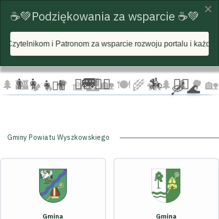
×
☕💚Podziękowania za wsparcie ☕💚
om za wsparcie rozwoju portalu i każdą postawioną wirtualną
☁️
🦅
🦅 🦅
☁️
☁️
🚐
👨‍👩‍👧‍👦
🏃‍♂️ 🏃‍♀️
🏇
🚴‍♂️
🌲
🏰
🌳 🧺
🌉
🏡 🍽️
🌾
🌲 🌲
🌳
🏡
🚴‍♀️
🛶 🌊
🐄
🏕️ 🔥
Gminy Powiatu Wyszkowskiego
Gmina
Gmina