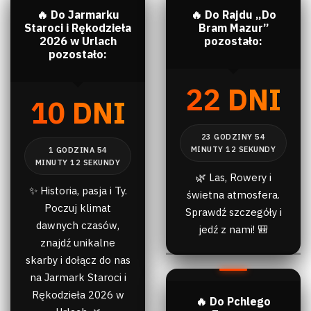
🔥 Do Jarmarku
🔥 Do Rajdu „Do
Staroci i Rękodzieła
Bram Mazur”
2026 w Urlach
pozostało:
pozostało:
22 DNI
10 DNI
🌿 Las, Rowery i
✨ Historia, pasja i Ty.
świetna atmosfera.
Poczuj klimat
Sprawdź szczegóły i
dawnych czasów,
jedź z nami! 🎒
znajdź unikalne
skarby i dołącz do nas
na Jarmark Staroci i
Rękodzieła 2026 w
🔥 Do Pchlego