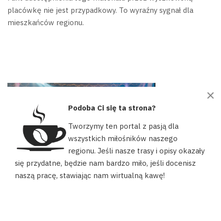
placówkę nie jest przypadkowy. To wyraźny sygnał dla
mieszkańców regionu.
×
Podoba Ci się ta strona?
Tworzymy ten portal z pasją dla
wszystkich miłośników naszego
regionu. Jeśli nasze trasy i opisy okazały
Nasz portal używa plików cookies, aby ułatwić Ci korzystanie z
się przydatne, będzie nam bardzo miło, jeśli docenisz
naszych zasobów, dopasować treści do Twoich potrzeb oraz w
naszą pracę, stawiając nam wirtualną kawę!
celach statystycznych. Możesz określić warunki przechowywania
Bal Organizacji Pozarządowych Wyszków
lub dostępu do plików cookies w swojej przeglądarce.
"Poznajmy Się" - Wyjątkowe Wydarzenie
AKCEPTUJĘ
Integracyjne