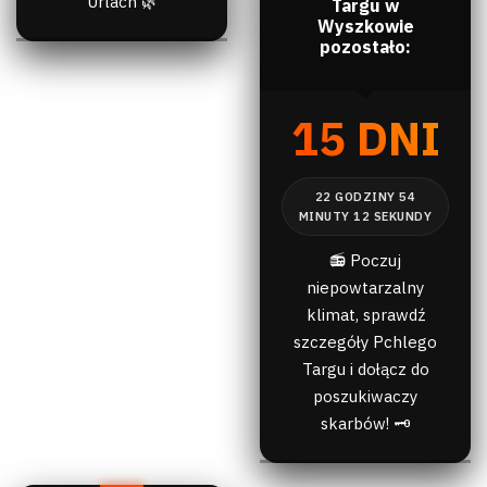
Urlach 🌿
Targu w
Wyszkowie
pozostało:
15 DNI
📻 Poczuj
niepowtarzalny
klimat, sprawdź
szczegóły Pchlego
Targu i dołącz do
poszukiwaczy
skarbów! 🗝️