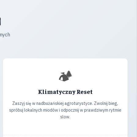
️
onych
🏕️
Klimatyczny Reset
Zaszyj się w nadbużańskiej agroturystyce. Zwolnij bieg,
spróbuj lokalnych miodów i odpocznij w prawdziwym rytmie
slow.