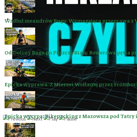
Wzdłuż meandrów Bugu: Wymagająca przeprawa z 
Od Doliny Bugu po Puszczę Białą: Rowerowa pętla p
Epicka wyprawa: Z Mierzei Wiślanej przez Frombor
Epicka wyrypa: Bikepacking z Mazowsza pod Tatry 