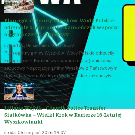
Plan ogólny gminy Wyszków: Wody Polskie
odrzuciły kompromis – Kamieńczyk w sporze
o ograniczenia zabudowy
czwartek, 06 sierpień 2026 06:32
Plan ogólny gminy Wyszków: Wody Polskie odrzuciły
kompromis – Kamieńczyk w sporze o ograniczenia
zabudowy Negocjacje gminy Wyszków z Państwowym
Gospodarstwem Wodnym Wody Polskie zakończyły...
Liliana Wójcik - Chemik Police Transfer
Siatkówka – Wielki Krok w Karierze 18-Letniej
Wyszkowianki
środa, 05 sierpień 2026 19:07