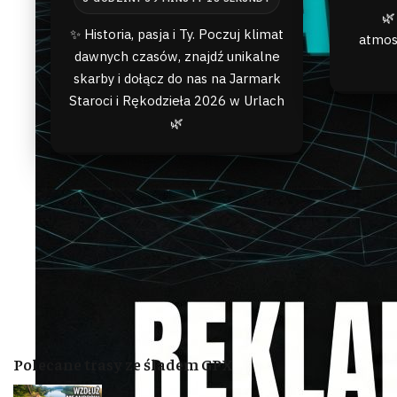
🌿
✨ Historia, pasja i Ty. Poczuj klimat
atmos
dawnych czasów, znajdź unikalne
skarby i dołącz do nas na Jarmark
Staroci i Rękodzieła 2026 w Urlach
🌿
Polecane trasy ze śladem GPX