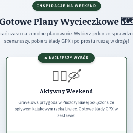
INSPIRACJE NA WEEKEND
Gotowe Plany Wycieczkowe 🗺
trać czasu na żmudne planowanie. Wybierz jeden ze sprawdz
scenariuszy, pobierz ślady GPX i po prostu ruszaj w drogę!
🔥 NAJLEPSZY WYBÓR
🚴‍♂️🛶
Aktywny Weekend
Gravelowa przygoda w Puszczy Białej połączona ze
spływem kajakowym rzeką Liwiec. Gotowe ślady GPX w
zestawie!