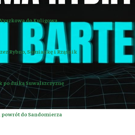
Wyszkowa do Kuligowa
rzez Rybno, Somiankę i Rząśnik
k po dziką Suwalszczyznę
i powrót do Sandomierza