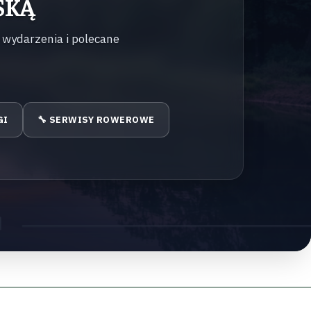
SKĄ
 wydarzenia i polecane
GI
🔧 SERWISY ROWEROWE