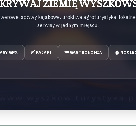
KRYWAJ ZIEMIĘ WYSZKOW
owerowe, spływy kajakowe, urokliwa agroturystyka, lokalne
serwisy w jednym miejscu.
RASY GPX
🛶 KAJAKI
🍽️ GASTRONOMIA
🏠 NOCLE