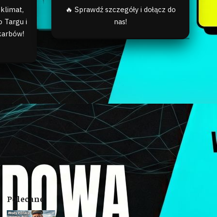
klimat,
🔥 Sprawdź szczegóły i dołącz do
 Targu i
nas!
karbów!
Polecane