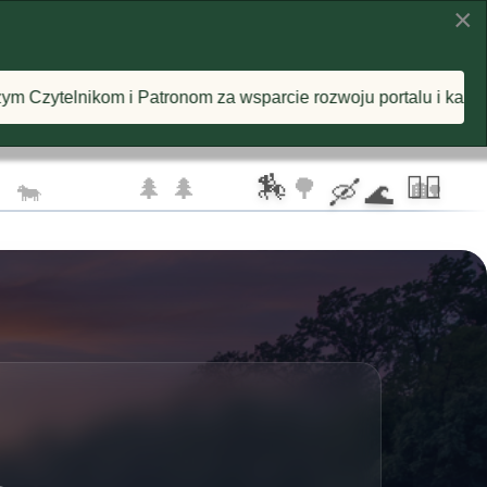
×
KI
INSPIRACJE
O PROJEKCIE
zwoju portalu i każdą postawioną wirtualną kawę! Razem odkry
🦅 🦅
☁️
🏇
🚴‍♂️
🌲 🌲
🌳
🏡
🐄
🛶 🌊