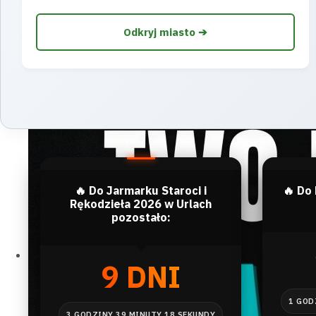
Odkryj miasto ➔
🔥 Do Jarmarku Staroci i
🔥 Do
Rękodzieła 2026 w Urlach
pozostało:
9 DNI