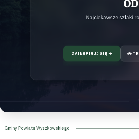
OD
Najciekawsze szlaki r
ZAINSPIRUJ SIĘ ➔
🚲 T
Gminy Powiatu Wyszkowskiego