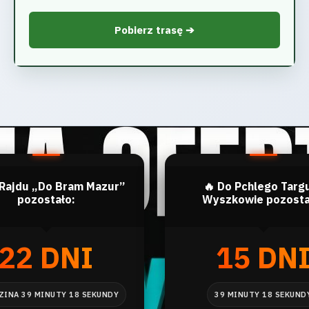
Pobierz trasę ➔
 Rajdu „Do Bram Mazur”
🔥 Do Pchlego Targ
pozostało:
Wyszkowie pozosta
22 DNI
15 DN