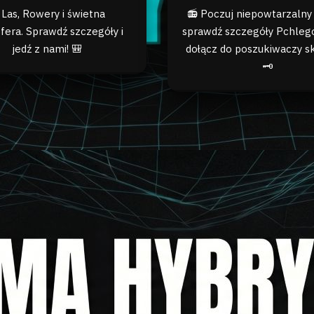
 Las, Rowery i świetna
📻 Poczuj niepowtarzalny 
fera. Sprawdź szczegóły i
sprawdź szczegóły Pchlego
jedź z nami! 🎒
dołącz do poszukiwaczy s
🗝️