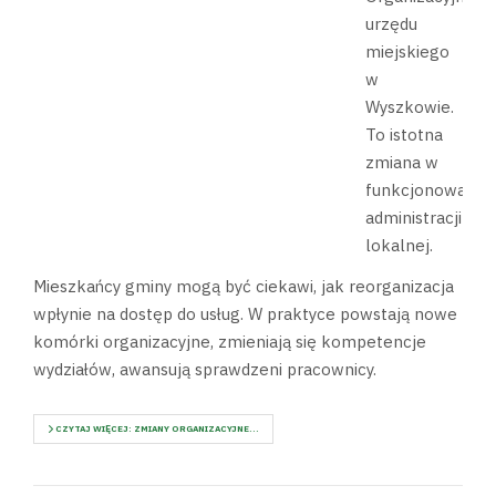
urzędu
miejskiego
w
Wyszkowie.
To istotna
zmiana w
funkcjonowaniu
administracji
lokalnej.
Mieszkańcy gminy mogą być ciekawi, jak reorganizacja
wpłynie na dostęp do usług. W praktyce powstają nowe
komórki organizacyjne, zmieniają się kompetencje
wydziałów, awansują sprawdzeni pracownicy.
CZYTAJ WIĘCEJ: ZMIANY ORGANIZACYJNE...