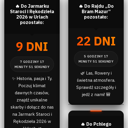
🔥 Do Jarmarku
🔥 Do Rajdu „Do
Staroci i Rękodzieła
Bram Mazur”
2026 w Urlach
pozostało:
pozostało:
22 DNI
9 DNI
🌿 Las, Rowery i
✨ Historia, pasja i Ty.
świetna atmosfera.
Poczuj klimat
Sprawdź szczegóły i
dawnych czasów,
jedź z nami! 🎒
znajdź unikalne
skarby i dołącz do nas
na Jarmark Staroci i
Rękodzieła 2026 w
🔥 Do Pchlego