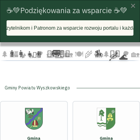
×
☕💚Podziękowania za wsparcie ☕💚
za wsparcie rozwoju portalu i każdą postawioną wirtualną ka
☁️
🦅
🦅 🦅
☁️
☁️
🚐
👨‍👩‍👧‍👦
🏃‍♂️ 🏃‍♀️
🏇
🚴‍♂️
🌲
🏰
🌳 🧺
🌉
🏡 🍽️
🌾
🌲 🌲
🌳
🏡
🚴‍♀️
🛶 🌊
🐄
🏕️ 🔥
Gminy Powiatu Wyszkowskiego
Gmina
Gmina