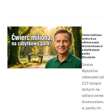
Ćwierć miliona
złotych na
odtworzenie
drzewostanu w
zabytkowym
parku
Wyszków
Gmina
Wyszków
zabezpieczyła
223 tysiące
złotych na
odtworzenie
drzewostanu
w parku im.