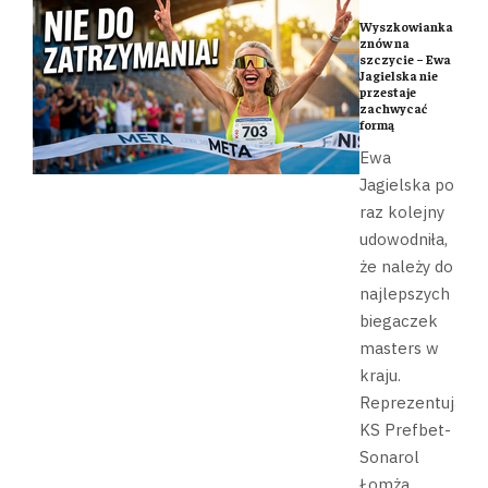
Wyszkowianka
znów na
szczycie – Ewa
Jagielska nie
przestaje
zachwycać
formą
Ewa
Jagielska po
raz kolejny
udowodniła,
że należy do
najlepszych
biegaczek
masters w
kraju.
Reprezentująca
KS Prefbet-
Sonarol
Łomża