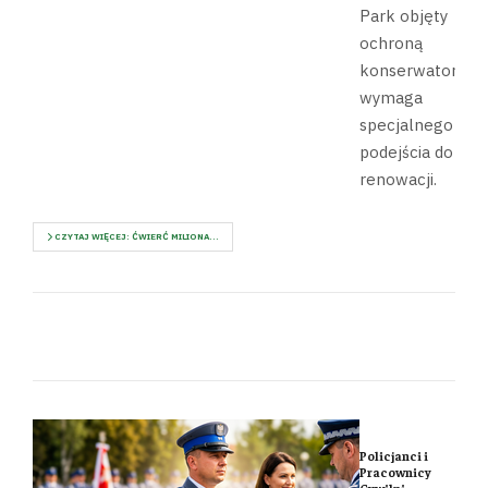
Park objęty
ochroną
konserwatorską
wymaga
specjalnego
podejścia do
renowacji.
CZYTAJ WIĘCEJ: ĆWIERĆ MILIONA...
Policjanci i
Pracownicy