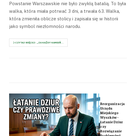
Powstanie Warszawskie nie było zwykłą batalią. To była
walka, która miała potrwać 3 dni, a trwała 63. Walka,
która zmieniła oblicze stolicy i zapisała się w historii
jako symbol niezłomności narodu.
CZYTAJ WIĘCEJ: „ZA KAŻDY KAMIEŃ...
Reorganizacja
Urzędu
Miejskiego
Wyszków -
Łatanie Dziur
czy
Rozwiązanie
Problemów?