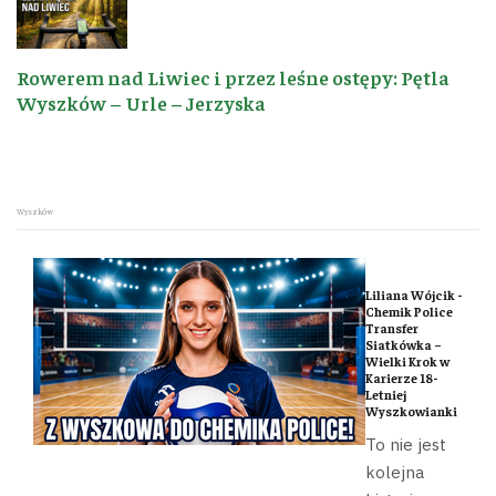
Rowerem nad Liwiec i przez leśne ostępy: Pętla
Wyszków – Urle – Jerzyska
Wyszków
Liliana Wójcik -
Chemik Police
Transfer
Siatkówka –
Wielki Krok w
Karierze 18-
Letniej
Wyszkowianki
To nie jest
kolejna