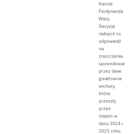
Karola
Ferdynanda
Wazy.
Decyzja
radnych to
odpowiedź
na
zniszczenia
spowodowane
przez dwie
gwałtowne
wichury,
które
przeszły
przez
miasto w
lipcu 2024 i
2025 roku.