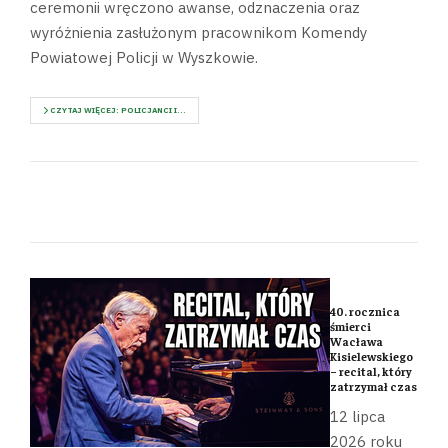
ceremonii wręczono awanse, odznaczenia oraz
wyróżnienia zasłużonym pracownikom Komendy
Powiatowej Policji w Wyszkowie.
CZYTAJ WIĘCEJ: POLICJANCI I...
40. rocznica
śmierci
Wacława
Kisielewskiego
– recital, który
zatrzymał czas
12 lipca
2026 roku