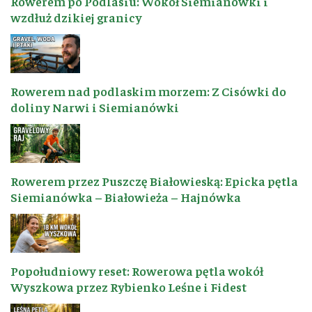
Rowerem po Podlasiu: Wokół Siemianówki i
wzdłuż dzikiej granicy
Rowerem nad podlaskim morzem: Z Cisówki do
doliny Narwi i Siemianówki
Rowerem przez Puszczę Białowieską: Epicka pętla
Siemianówka – Białowieża – Hajnówka
Popołudniowy reset: Rowerowa pętla wokół
Wyszkowa przez Rybienko Leśne i Fidest