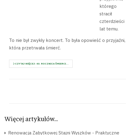
którego
stracił
czterdzieści
lat temu.
To nie był zwykły koncert. To była opowieść o przyjaźni,
która przetrwała śmierć.
CZYTAJ WIĘCEJ: 40. ROCZNICA ŚMIERCI...
Więcej artykułów…
Renowacja Zabytkowej Stajni Wyszków - Praktyczne