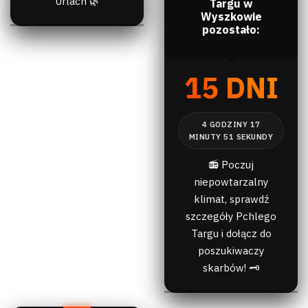
Urlach 🌿
Targu w
Wyszkowie
pozostało:
15 DNI
📻 Poczuj
niepowtarzalny
klimat, sprawdź
szczegóły Pchlego
Targu i dołącz do
poszukiwaczy
skarbów! 🗝️