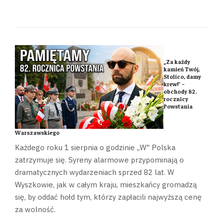
„Za każdy
kamień Twój,
Stolico, damy
krew!" –
obchody 82.
rocznicy
Powstania
Warszawskiego
Każdego roku 1 sierpnia o godzinie „W" Polska
zatrzymuje się. Syreny alarmowe przypominają o
dramatycznych wydarzeniach sprzed 82 lat. W
Wyszkowie, jak w całym kraju, mieszkańcy gromadzą
się, by oddać hołd tym, którzy zapłacili najwyższą cenę
za wolność.