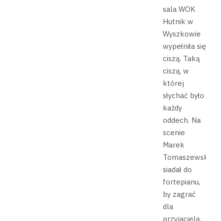
sala WOK
Hutnik w
Wyszkowie
wypełniła się
ciszą. Taką
ciszą, w
której
słychać było
każdy
oddech. Na
scenie
Marek
Tomaszewski
siadał do
fortepianu,
by zagrać
dla
przyjaciela,