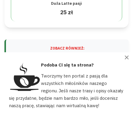
Duża Latte pasji
25 zł
ZOBACZ RÓWNIEŻ:
×
Rowerem do lasu – 5 miejsc na piknik w
okolicach Wyszkowa
Podoba Ci się ta strona?
Tworzymy ten portal z pasją dla
wszystkich miłośników naszego
regionu. Jeśli nasze trasy i opisy okazały
Nasz portal używa plików cookies, aby ułatwić Ci korzystanie z
się przydatne, będzie nam bardzo miło, jeśli docenisz
naszych zasobów, dopasować treści do Twoich potrzeb oraz w
naszą pracę, stawiając nam wirtualną kawę!
celach statystycznych. Możesz określić warunki przechowywania
lub dostępu do plików cookies w swojej przeglądarce.
AKCEPTUJĘ