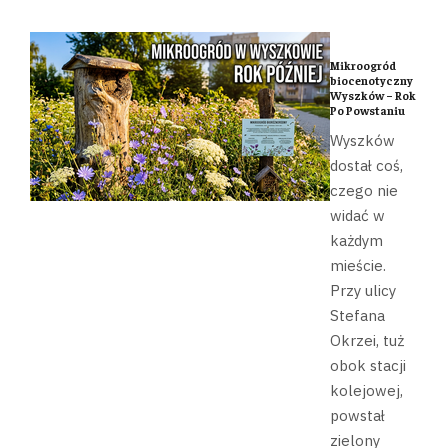
Mikroogród
biocenotyczny
Wyszków – Rok
Po Powstaniu
Wyszków
dostał coś,
czego nie
widać w
każdym
mieście.
Przy ulicy
Stefana
Okrzei, tuż
obok stacji
kolejowej,
powstał
zielony