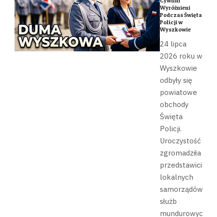
Cywilni
Wyróżnieni
Podczas Święta
Policji w
Wyszkowie
24 lipca
2026 roku w
Wyszkowie
odbyły się
powiatowe
obchody
Święta
Policji.
Uroczystość
zgromadziła
przedstawicieli
lokalnych
samorządów,
służb
mundurowych