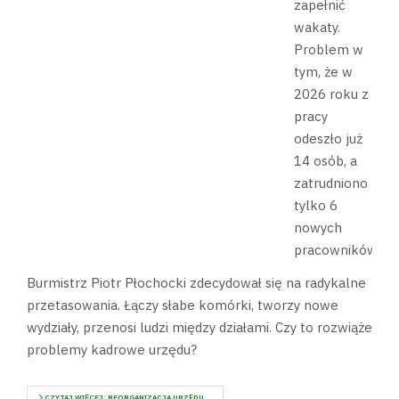
zapełnić
wakaty.
Problem w
tym, że w
2026 roku z
pracy
odeszło już
14 osób, a
zatrudniono
tylko 6
nowych
pracowników.
Burmistrz Piotr Płochocki zdecydował się na radykalne
przetasowania. Łączy słabe komórki, tworzy nowe
wydziały, przenosi ludzi między działami. Czy to rozwiąże
problemy kadrowe urzędu?
CZYTAJ WIĘCEJ: REORGANIZACJA URZĘDU...