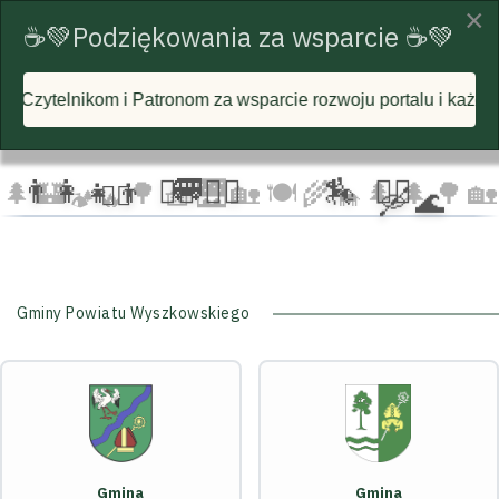
×
☕💚Podziękowania za wsparcie ☕💚
parcie rozwoju portalu i każdą postawioną wirtualną kawę! Ra
☁️
🦅
🦅 🦅
☁️
☁️
🚐
‍👩‍👧‍👦
🏃‍♂️ 🏃‍♀️
🏇
🚴‍♂️
🌲
🏰
🌳 🧺
🌉
🏡 🍽️
🌾
🌲 🌲
🌳
🏡
🚴‍♀️
🛶 🌊
🐄
🏕️ 🔥
Gminy Powiatu Wyszkowskiego
Gmina
Gmina