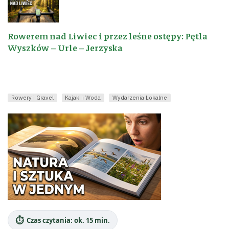
Rowerem nad Liwiec i przez leśne ostępy: Pętla
Wyszków – Urle – Jerzyska
Rowery i Gravel
Kajaki i Woda
Wydarzenia Lokalne
⏱️
Czas czytania: ok. 15 min.