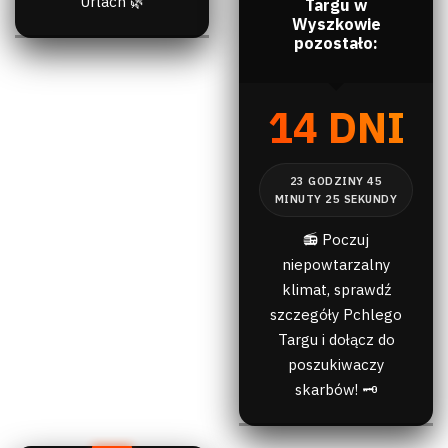
Urlach 🌿
Targu w
Wyszkowie
pozostało:
14 DNI
📻 Poczuj
niepowtarzalny
klimat, sprawdź
szczegóły Pchlego
Targu i dołącz do
poszukiwaczy
skarbów! 🗝️