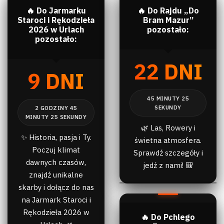
🔥 Do Jarmarku
🔥 Do Rajdu „Do
Staroci i Rękodzieła
Bram Mazur”
2026 w Urlach
pozostało:
pozostało:
22 DNI
9 DNI
🌿 Las, Rowery i
✨ Historia, pasja i Ty.
świetna atmosfera.
Poczuj klimat
Sprawdź szczegóły i
dawnych czasów,
jedź z nami! 🎒
znajdź unikalne
skarby i dołącz do nas
na Jarmark Staroci i
Rękodzieła 2026 w
🔥 Do Pchlego