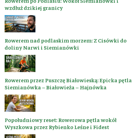
Rowerem po Podlasiu: Wokół Siemianówki i
wzdłuż dzikiej granicy
Rowerem nad podlaskim morzem: Z Cisówki do
doliny Narwi i Siemianówki
Rowerem przez Puszczę Białowieską: Epicka pętla
Siemianówka – Białowieża – Hajnówka
Popołudniowy reset: Rowerowa pętla wokół
Wyszkowa przez Rybienko Leśne i Fidest