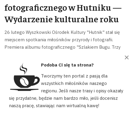
fotograficznego w Hutniku —
Wydarzenie kulturalne roku
26 lutego Wyszkowski Ośrodek Kultury "Hutnik" stał się
miejscem spotkania miłośników przyrody i fotografii.
Premiera albumu fotograficznego "Szlakiem Bugu. Trzy
spojrzenia" przyciągnęła tłumy uczestników
×
zainteresowanych zarówno sztuką, jak i przyrodą.
Podoba Ci się ta strona?
Spotkanie miało kameralny charakter. Fotografowie dzielili
Tworzymy ten portal z pasją dla
się nie tylko albumem, ale przede wszystkim swoimi
wszystkich miłośników naszego
historiami. Opowiadali o tym, co dzieje się poza kadrem. O
regionu. Jeśli nasze trasy i opisy okazały
Nasz portal używa plików cookies, aby ułatwić Ci korzystanie z
godzinach czekania, o rozczarowaniach, o
się przydatne, będzie nam bardzo miło, jeśli docenisz
naszych zasobów, dopasować treści do Twoich potrzeb oraz w
niespodziewanych spotkaniach.
naszą pracę, stawiając nam wirtualną kawę!
celach statystycznych. Możesz określić warunki przechowywania
lub dostępu do plików cookies w swojej przeglądarce.
Atmosfera spotkania z twórcami
AKCEPTUJĘ
Uczestnicy mogli nie tylko oglądać album, ale także