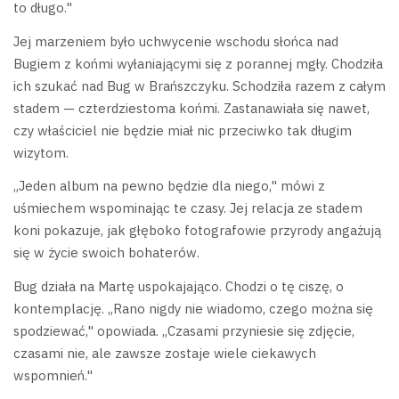
to długo."
Jej marzeniem było uchwycenie wschodu słońca nad
Bugiem z końmi wyłaniającymi się z porannej mgły. Chodziła
ich szukać nad Bug w Brańszczyku. Schodziła razem z całym
stadem — czterdziestoma końmi. Zastanawiała się nawet,
czy właściciel nie będzie miał nic przeciwko tak długim
wizytom.
„Jeden album na pewno będzie dla niego," mówi z
uśmiechem wspominając te czasy. Jej relacja ze stadem
koni pokazuje, jak głęboko fotografowie przyrody angażują
się w życie swoich bohaterów.
Bug działa na Martę uspokajająco. Chodzi o tę ciszę, o
kontemplację. „Rano nigdy nie wiadomo, czego można się
spodziewać," opowiada. „Czasami przyniesie się zdjęcie,
czasami nie, ale zawsze zostaje wiele ciekawych
wspomnień."