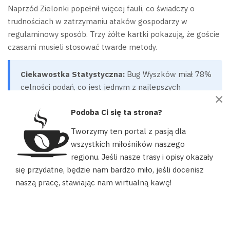
Naprzód Zielonki popełnił więcej fauli, co świadczy o
trudnościach w zatrzymaniu ataków gospodarzy w
regulaminowy sposób. Trzy żółte kartki pokazują, że goście
czasami musieli stosować twarde metody.
Ciekawostka Statystyczna:
Bug Wyszków miał 78%
celności podań, co jest jednym z najlepszych
×
wyników w tej kolejce V liga mazowiecka. To dowód
Podoba Ci się ta strona?
na dobrą technikę i zgranie zespołu.
Tworzymy ten portal z pasją dla
Przewaga w posiadaniu piłki przekładała się na większą
wszystkich miłośników naszego
liczbę sytuacji bramkowych. Bug oddał prawie dwa razy
regionu. Jeśli nasze trasy i opisy okazały
Nasz portal używa plików cookies, aby ułatwić Ci korzystanie z
więcej strzałów celnych. Skuteczność w końcowej fazie
się przydatne, będzie nam bardzo miło, jeśli docenisz
naszych zasobów, dopasować treści do Twoich potrzeb oraz w
akcji była kluczem do sukcesu.
naszą pracę, stawiając nam wirtualną kawę!
celach statystycznych. Możesz określić warunki przechowywania
lub dostępu do plików cookies w swojej przeglądarce.
Relacje Kibiców: Atmosfera
AKCEPTUJĘ