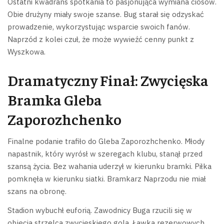
Ostatni kwadrans spotkania to pasjonująca wymiana ciosów.
Obie drużyny miały swoje szanse. Bug starał się odzyskać
prowadzenie, wykorzystując wsparcie swoich fanów.
Naprzód z kolei czuł, że może wywieźć cenny punkt z
Wyszkowa.
Dramatyczny Finał: Zwycięska
Bramka Gleba
Zaporozhchenko
Finalne podanie trafiło do Gleba Zaporozhchenko. Młody
napastnik, który wyrósł w szeregach klubu, stanął przed
szansą życia. Bez wahania uderzył w kierunku bramki. Piłka
pomknęła w kierunku siatki. Bramkarz Naprzodu nie miał
szans na obronę.
Stadion wybuchł euforią. Zawodnicy Buga rzucili się w
objęcia strzelca zwycięskiego gola. Ławka rezerwowych