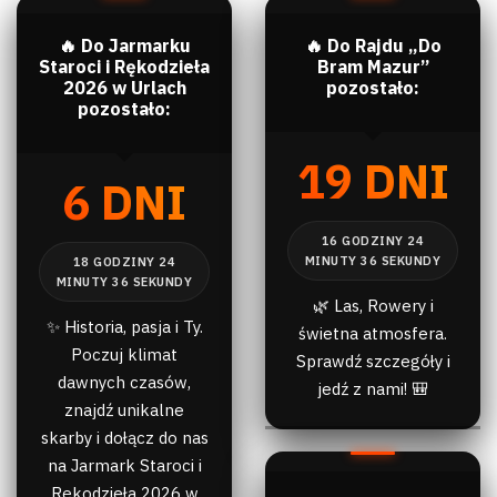
🔥 Do Jarmarku
🔥 Do Rajdu „Do
Staroci i Rękodzieła
Bram Mazur”
2026 w Urlach
pozostało:
pozostało:
19 DNI
6 DNI
🌿 Las, Rowery i
✨ Historia, pasja i Ty.
świetna atmosfera.
Poczuj klimat
Sprawdź szczegóły i
dawnych czasów,
jedź z nami! 🎒
znajdź unikalne
skarby i dołącz do nas
na Jarmark Staroci i
Rękodzieła 2026 w