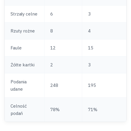
Strzały celne
6
3
Rzuty rożne
8
4
Faule
12
15
Żółte kartki
2
3
Podania
248
195
udane
Celność
78%
71%
podań