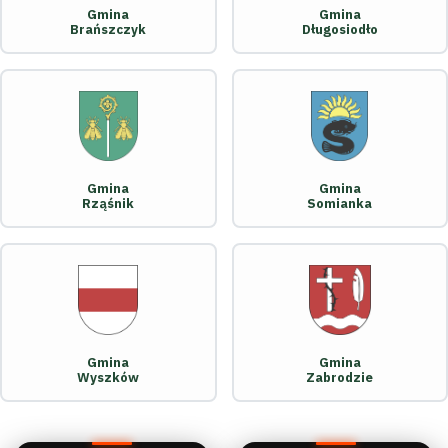
Gmina
Gmina
Brańszczyk
Długosiodło
Gmina
Gmina
Rząśnik
Somianka
Gmina
Gmina
Wyszków
Zabrodzie