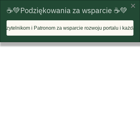
×
☕💚Podziękowania za wsparcie ☕💚
nom za wsparcie rozwoju portalu i każdą postawioną wirtualn