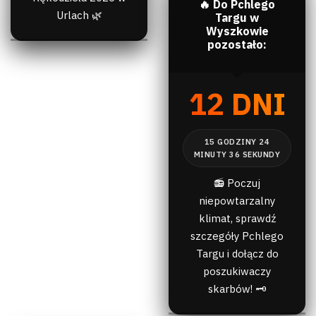
🔥 Do Pchlego
Urlach 🌿
Targu w
Wyszkowie
pozostało:
12 DNI
📻 Poczuj
niepowtarzalny
klimat, sprawdź
szczegóły Pchlego
Targu i dołącz do
poszukiwaczy
skarbów! 🗝️