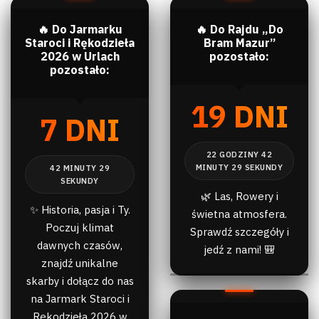
🔥 Do Jarmarku
🔥 Do Rajdu „Do
Staroci i Rękodzieła
Bram Mazur”
2026 w Urlach
pozostało:
pozostało:
19 DNI
7 DNI
🌿 Las, Rowery i
✨ Historia, pasja i Ty.
świetna atmosfera.
Poczuj klimat
Sprawdź szczegóły i
dawnych czasów,
jedź z nami! 🎒
znajdź unikalne
skarby i dołącz do nas
na Jarmark Staroci i
Rękodzieła 2026 w