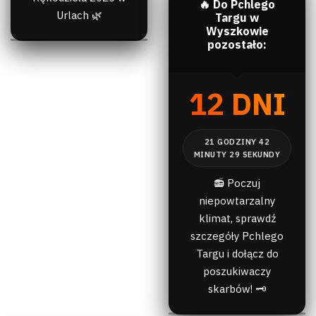
🔥 Do Pchlego
Urlach 🌿
Targu w
Wyszkowie
pozostało:
12 DNI
📻 Poczuj
niepowtarzalny
klimat, sprawdź
szczegóły Pchlego
Targu i dołącz do
poszukiwaczy
skarbów! 🗝️