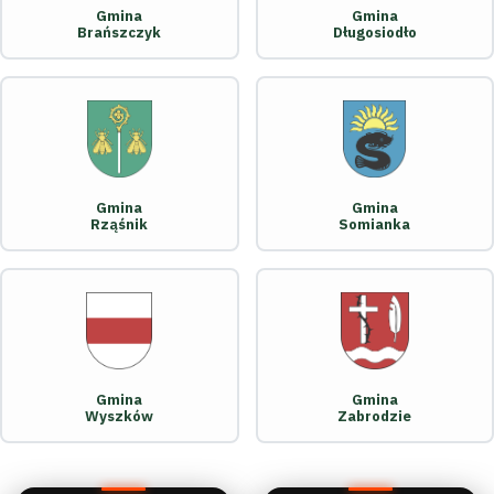
Gmina
Gmina
Brańszczyk
Długosiodło
Gmina
Gmina
Rząśnik
Somianka
Gmina
Gmina
Wyszków
Zabrodzie