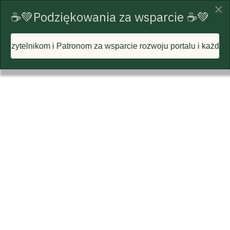
×
☕💚Podziękowania za wsparcie ☕💚
onom za wsparcie rozwoju portalu i każdą postawioną wirtualn