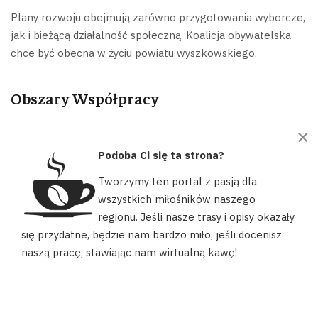
Plany rozwoju obejmują zarówno przygotowania wyborcze,
jak i bieżącą działalność społeczną. Koalicja obywatelska
chce być obecna w życiu powiatu wyszkowskiego.
Obszary Współpracy
×
Wewnętrzna:
Między kołami lokalnymi w powiecie
Podoba Ci się ta strona?
Regionalna:
Z zarządem Mazowsza i Jan Grabiec
Tworzymy ten portal z pasją dla
Krajowa:
Z centralnymi strukturami Koalicji
wszystkich miłośników naszego
Obywatelskiej
regionu. Jeśli nasze trasy i opisy okazały
Nasz portal używa plików cookies, aby ułatwić Ci korzystanie z
się przydatne, będzie nam bardzo miło, jeśli docenisz
Społeczna:
Z organizacjami pozarządowymi i
naszych zasobów, dopasować treści do Twoich potrzeb oraz w
mieszkańcami
naszą pracę, stawiając nam wirtualną kawę!
celach statystycznych. Możesz określić warunki przechowywania
lub dostępu do plików cookies w swojej przeglądarce.
Samorządowa:
Z radą miejską i radą powiatu
AKCEPTUJĘ