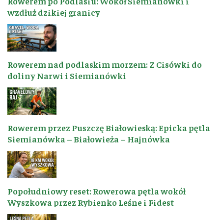
Rowerem po Podlasiu: Wokół Siemianówki i
wzdłuż dzikiej granicy
Rowerem nad podlaskim morzem: Z Cisówki do
doliny Narwi i Siemianówki
Rowerem przez Puszczę Białowieską: Epicka pętla
Siemianówka – Białowieża – Hajnówka
Popołudniowy reset: Rowerowa pętla wokół
Wyszkowa przez Rybienko Leśne i Fidest