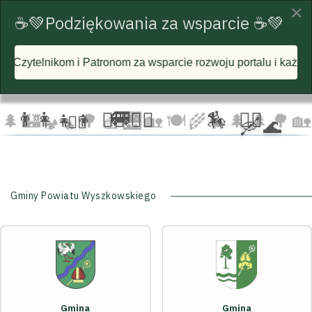
×
☕💚Podziękowania za wsparcie ☕💚
nom za wsparcie rozwoju portalu i każdą postawioną wirtualn
☁️
🦅
🦅 🦅
☁️
☁️
🚐
👨‍👩‍👧‍👦
🏃‍♂️ 🏃‍♀️
🏇
🚴‍♂️
🌲
🏰
🌳 🧺
🌉
🏡 🍽️
🌾
🌲 🌲
🌳
🏡
🚴‍♀️
🛶 🌊
🐄
🏕️ 🔥
Gminy Powiatu Wyszkowskiego
Gmina
Gmina