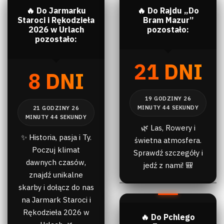
🔥 Do Jarmarku
🔥 Do Rajdu „Do
Staroci i Rękodzieła
Bram Mazur”
2026 w Urlach
pozostało:
pozostało:
21 DNI
8 DNI
🌿 Las, Rowery i
✨ Historia, pasja i Ty.
świetna atmosfera.
Poczuj klimat
Sprawdź szczegóły i
dawnych czasów,
jedź z nami! 🎒
znajdź unikalne
skarby i dołącz do nas
na Jarmark Staroci i
Rękodzieła 2026 w
🔥 Do Pchlego