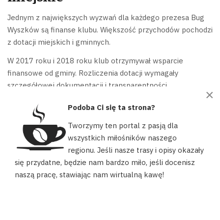
Jednym z największych wyzwań dla każdego prezesa Bug
Wyszków są finanse klubu. Większość przychodów pochodzi
z dotacji miejskich i gminnych.
W 2017 roku i 2018 roku klub otrzymywał wsparcie
finansowe od gminy. Rozliczenia dotacji wymagały
szczegółowej dokumentacji i transparentności.
×
Nowy prezes będzie musiał kontynuować te relacje.
Podoba Ci się ta strona?
Przekonać władze o wartości inwestowania w lokalny sport
Tworzymy ten portal z pasją dla
i Bug Wyszków konkretnie.
wszystkich miłośników naszego
regionu. Jeśli nasze trasy i opisy okazały
Nasz portal używa plików cookies, aby ułatwić Ci korzystanie z
się przydatne, będzie nam bardzo miło, jeśli docenisz
naszych zasobów, dopasować treści do Twoich potrzeb oraz w
Finansowanie klubów na poziomie lokalnym:
naszą pracę, stawiając nam wirtualną kawę!
celach statystycznych. Możesz określić warunki przechowywania
Większość klubów w mniejszych miastach jest
lub dostępu do plików cookies w swojej przeglądarce.
uzależniona od dotacji samorządowych. To sprawia,
AKCEPTUJĘ
że relacje z władzami gminy są kluczowe dla
przetrwania organizacji sportowych.