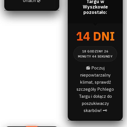
Urlach 🌿
Targu w
Wyszkowie
pozostało:
14 DNI
📻 Poczuj
niepowtarzalny
klimat, sprawdź
szczegóły Pchlego
Targu i dołącz do
poszukiwaczy
skarbów! 🗝️