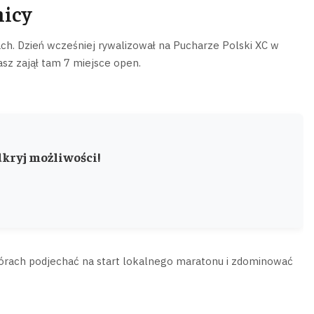
nicy
ach. Dzień wcześniej rywalizował na Pucharze Polski XC w
sz zajął tam 7 miejsce open.
kryj możliwości!
órach podjechać na start lokalnego maratonu i zdominować