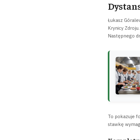
Dystans
Łukasz Góralew
Krynicy Zdroju
Następnego dni
To pokazuje f
stawkę wymaga 