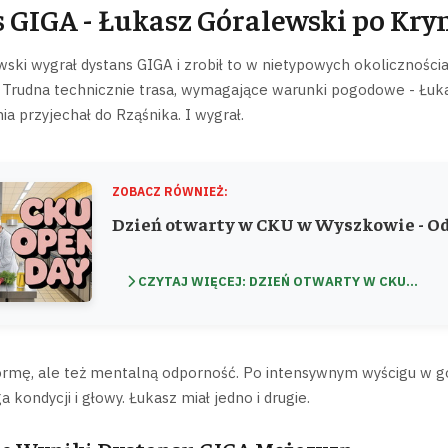
 GIGA - Łukasz Góralewski po Kry
ski wygrał dystans GIGA i zrobił to w nietypowych okoliczności
. Trudna technicznie trasa, wymagające warunki pogodowe - Łuka
a przyjechał do Rząśnika. I wygrał.
ZOBACZ RÓWNIEŻ:
Dzień otwarty w CKU w Wyszkowie - Od
CZYTAJ WIĘCEJ: DZIEŃ OTWARTY W CKU...
ormę, ale też mentalną odporność. Po intensywnym wyścigu w g
kondycji i głowy. Łukasz miał jedno i drugie.