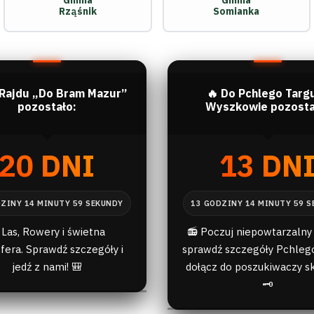
Gmina
Gmina
Rząśnik
Somianka
 Rajdu „Do Bram Mazur”
🔥 Do Pchlego Targ
pozostało:
Wyszkowie pozosta
20 DNI
13 DN
 Las, Rowery i świetna
📻 Poczuj niepowtarzalny 
fera. Sprawdź szczegóły i
sprawdź szczegóły Pchlego
jedź z nami! 🎒
dołącz do poszukiwaczy s
🗝️