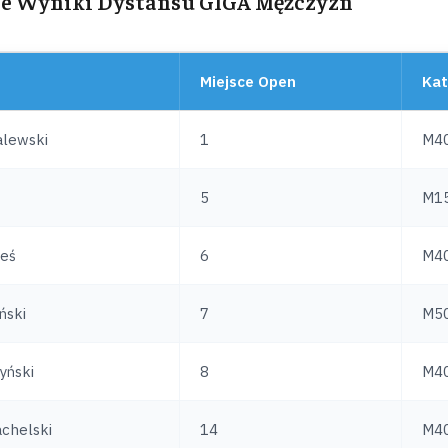
e Wyniki Dystansu GIGA Mężczyzn
Miejsce Open
Kat
alewski
1
M4
5
M1
leś
6
M4
ński
7
M5
yński
8
M4
chelski
14
M4