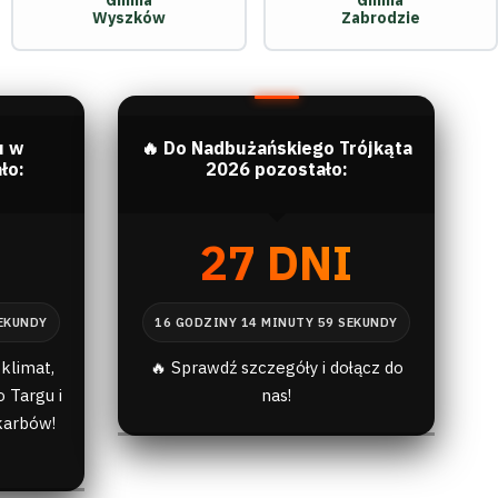
Gmina
Gmina
Wyszków
Zabrodzie
u w
🔥 Do Nadbużańskiego Trójkąta
ło:
2026 pozostało:
I
27 DNI
klimat,
🔥 Sprawdź szczegóły i dołącz do
 Targu i
nas!
karbów!