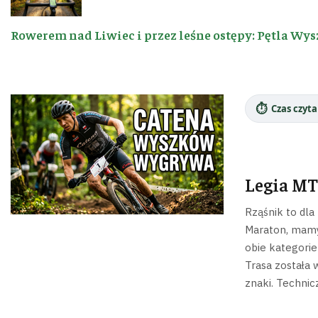
Rowerem nad Liwiec i przez leśne ostępy: Pętla Wys
⏱️
Czas czyta
Legia M
Rząśnik to dla
Maraton, mamy
obie kategorie
Trasa została 
znaki. Techni