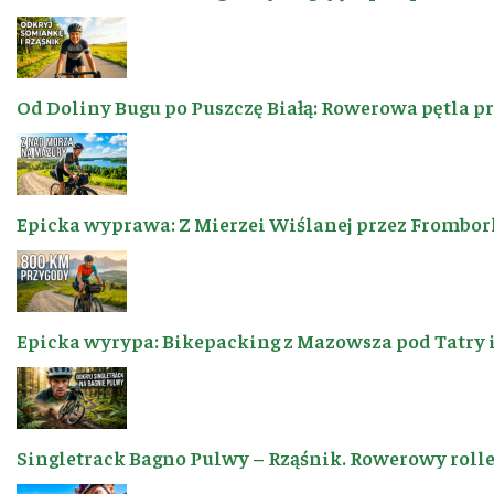
Od Doliny Bugu po Puszczę Białą: Rowerowa pętla p
Epicka wyprawa: Z Mierzei Wiślanej przez Frombor
Epicka wyrypa: Bikepacking z Mazowsza pod Tatry 
Singletrack Bagno Pulwy – Rząśnik. Rowerowy roller