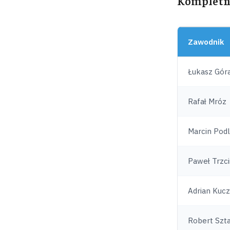
Kompletn
Zawodnik
Łukasz Gór
Rafał Mróz
Marcin Pod
Paweł Trzci
Adrian Kucz
Robert Szta