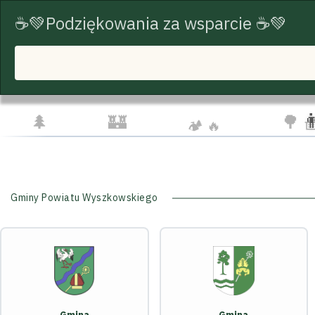
☕💚Podziękowania za wsparcie ☕💚
START
TRASY ROWEROWE
TURYSTYKA
☁️
🦅
👨‍👩‍
🌲
🏰
🌳 
🏕️ 🔥
Gminy Powiatu Wyszkowskiego