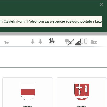
×
KI
INSPIRACJE
O PROJEKCIE
nom za wsparcie rozwoju portalu i każdą postawioną wirtualn
🦅 🦅
☁️
🏇
🚴‍♂️
🌲 🌲
🌳
🏡
🐄
🛶 🌊