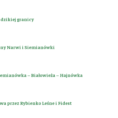
dzikiej granicy
iny Narwi i Siemianówki
Siemianówka – Białowieża – Hajnówka
a przez Rybienko Leśne i Fidest