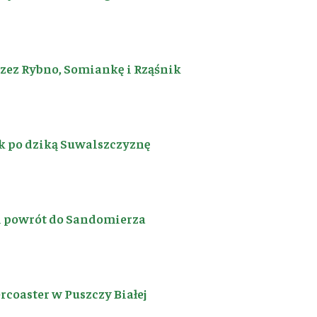
rzez Rybno, Somiankę i Rząśnik
k po dziką Suwalszczyznę
i powrót do Sandomierza
coaster w Puszczy Białej