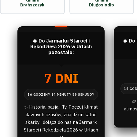
Gmina
Gmina
Brańszczyk
Długosiodło
🔥 Do Jarmarku Staroci i
🔥 Do
Rękodzieła 2026 w Urlach
pozostało:
7 DNI
🌿
✨ Historia, pasja i Ty. Poczuj klimat
atmos
dawnych czasów, znajdź unikalne
skarby i dołącz do nas na Jarmark
Staroci i Rękodzieła 2026 w Urlach