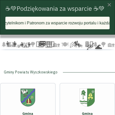
×
☕💚Podziękowania za wsparcie ☕💚
 za wsparcie rozwoju portalu i każdą postawioną wirtualną k
☁️
🦅
🦅 🦅
☁️
☁️
🚐
‍👩‍👧‍👦
🏃‍♂️ 🏃‍♀️
🏇
🚴‍♂️
🌲
🏰
🌳 🧺
🌉
🏡 🍽️
🌾
🌲 🌲
🌳
🏡
🚴‍♀️
🛶 🌊
🐄
🏕️ 🔥
Gminy Powiatu Wyszkowskiego
Gmina
Gmina