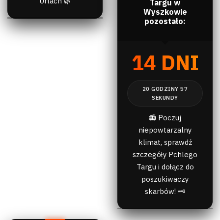
Urlach 🌿
Targu w
Wyszkowie
pozostało:
14 DNI
📻 Poczuj
niepowtarzalny
klimat, sprawdź
szczegóły Pchlego
Targu i dołącz do
poszukiwaczy
skarbów! 🗝️