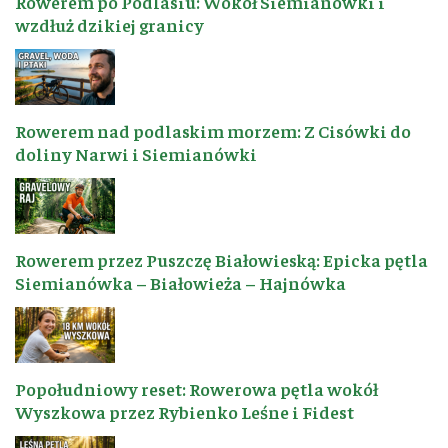
Rowerem po Podlasiu: Wokół Siemianówki i
wzdłuż dzikiej granicy
Rowerem nad podlaskim morzem: Z Cisówki do
doliny Narwi i Siemianówki
Rowerem przez Puszczę Białowieską: Epicka pętla
Siemianówka – Białowieża – Hajnówka
Popołudniowy reset: Rowerowa pętla wokół
Wyszkowa przez Rybienko Leśne i Fidest