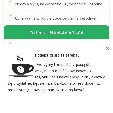
Nocny wyścig na dystansie Szymoneckie-Jagodne
Cumowanie w porcie docelowym na Jagodnym
Dzień 4 – Niedziela 14.06
Ostatni wyścig finałowy na jeziorze Jagodne
×
Podoba Ci się ta strona?
Podliczenie wyników i weryfikacja protokołów
Tworzymy ten portal z pasją dla
wszystkich miłośników naszego
Ceremonia wręczenia nagród i pucharu
regionu. Jeśli nasze trasy i opisy okazały
Nasz portal używa plików cookies, aby ułatwić Ci korzystanie z
się przydatne, będzie nam bardzo miło, jeśli docenisz
naszych zasobów, dopasować treści do Twoich potrzeb oraz w
Oficjalne zakończenie 26. edycji regat
naszą pracę, stawiając nam wirtualną kawę!
celach statystycznych. Możesz określić warunki przechowywania
lub dostępu do plików cookies w swojej przeglądarce.
AKCEPTUJĘ
Program może ulec modyfikacji ze względu na warunki