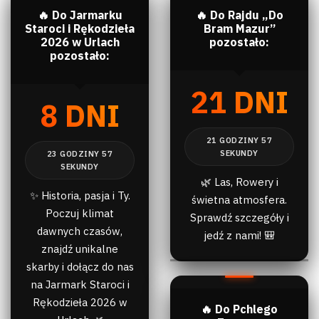
🔥 Do Jarmarku
🔥 Do Rajdu „Do
Staroci i Rękodzieła
Bram Mazur”
2026 w Urlach
pozostało:
pozostało:
21 DNI
8 DNI
🌿 Las, Rowery i
✨ Historia, pasja i Ty.
świetna atmosfera.
Poczuj klimat
Sprawdź szczegóły i
dawnych czasów,
jedź z nami! 🎒
znajdź unikalne
skarby i dołącz do nas
na Jarmark Staroci i
Rękodzieła 2026 w
🔥 Do Pchlego