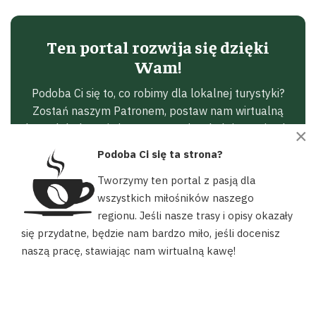
Ten portal rozwija się dzięki
Wam!
Podoba Ci się to, co robimy dla lokalnej turystyki?
Zostań naszym Patronem, postaw nam wirtualną
kawę lub dorzuć się przez Suppi na kolejne wyjazdy
×
w teren.
Podoba Ci się ta strona?
Tworzymy ten portal z pasją dla
Wspieram na Patronite
wszystkich miłośników naszego
regionu. Jeśli nasze trasy i opisy okazały
Nasz portal używa plików cookies, aby ułatwić Ci korzystanie z
☕ Postaw Kawę
się przydatne, będzie nam bardzo miło, jeśli docenisz
naszych zasobów, dopasować treści do Twoich potrzeb oraz w
naszą pracę, stawiając nam wirtualną kawę!
celach statystycznych. Możesz określić warunki przechowywania
Dorzucam się
lub dostępu do plików cookies w swojej przeglądarce.
AKCEPTUJĘ