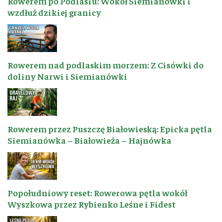
Rowerem po Podlasiu: Wokół Siemianówki i
wzdłuż dzikiej granicy
Rowerem nad podlaskim morzem: Z Cisówki do
doliny Narwi i Siemianówki
Rowerem przez Puszczę Białowieską: Epicka pętla
Siemianówka – Białowieża – Hajnówka
Popołudniowy reset: Rowerowa pętla wokół
Wyszkowa przez Rybienko Leśne i Fidest