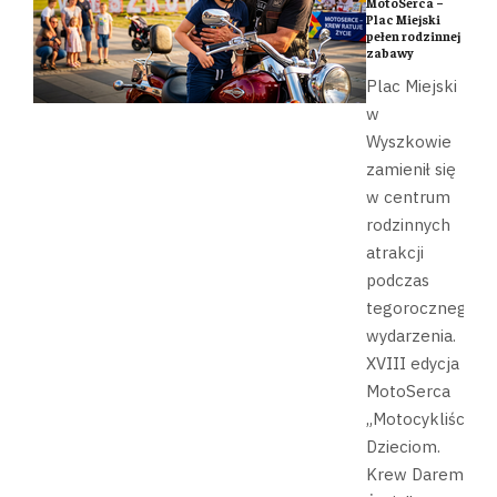
MotoSerca –
Plac Miejski
pełen rodzinnej
zabawy
Plac Miejski
w
Wyszkowie
zamienił się
w centrum
rodzinnych
atrakcji
podczas
tegorocznego
wydarzenia.
XVIII edycja
MotoSerca
„Motocykliści
Dzieciom.
Krew Darem