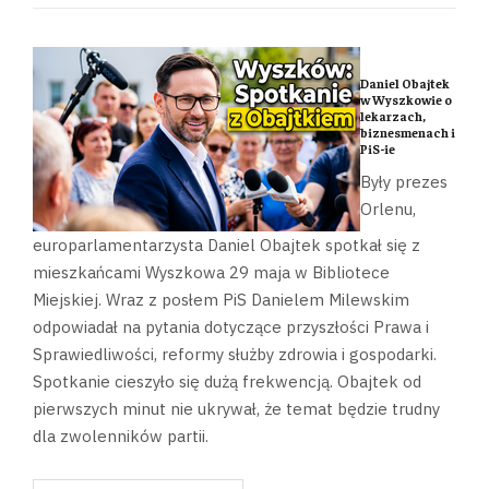
Daniel Obajtek
w Wyszkowie o
lekarzach,
biznesmenach i
PiS-ie
Były prezes
Orlenu,
europarlamentarzysta Daniel Obajtek spotkał się z
mieszkańcami Wyszkowa 29 maja w Bibliotece
Miejskiej. Wraz z posłem PiS Danielem Milewskim
odpowiadał na pytania dotyczące przyszłości Prawa i
Sprawiedliwości, reformy służby zdrowia i gospodarki.
Spotkanie cieszyło się dużą frekwencją. Obajtek od
pierwszych minut nie ukrywał, że temat będzie trudny
dla zwolenników partii.