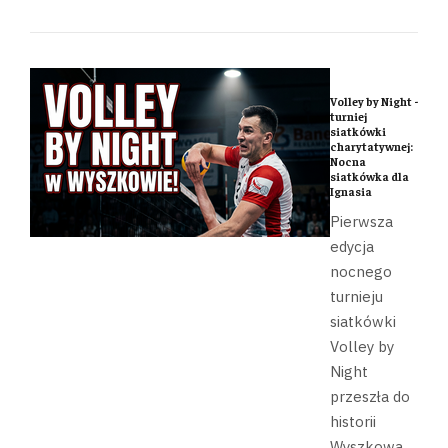
Volley by Night -
turniej
siatkówki
charytatywnej:
Nocna
siatkówka dla
Ignasia
Pierwsza
edycja
nocnego
turnieju
siatkówki
Volley by
Night
przeszła do
historii
Wyszkowa.