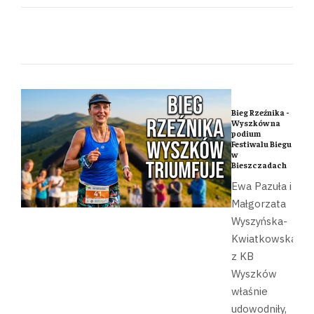
Bieg Rzeźnika -
Wyszków na
podium
Festiwalu Biegu
w
Bieszczadach
Ewa Pazuła i
Małgorzata
Wyszyńska-
Kwiatkowska
z KB
Wyszków
właśnie
udowodniły,