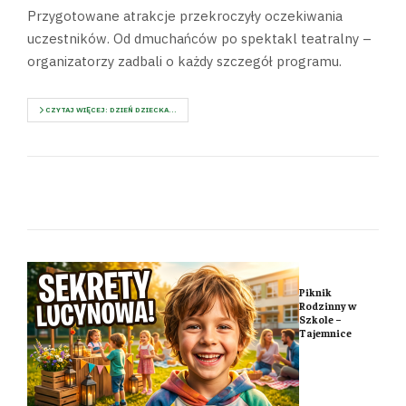
Przygotowane atrakcje przekroczyły oczekiwania
uczestników. Od dmuchańców po spektakl teatralny –
organizatorzy zadbali o każdy szczegół programu.
CZYTAJ WIĘCEJ: DZIEŃ DZIECKA...
Piknik
Rodzinny w
Szkole –
Tajemnice