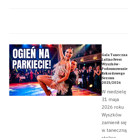
Gala Taneczna
Latino Fever
Wyszków -
Podsumowanie
Rekordowego
Sezonu
2025/2026
W niedzielę
31 maja
2026 roku
Wyszków
zamienił się
w taneczną
stolicę