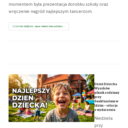
momentem była prezentacja dorobku szkoły oraz
wręczenie nagród najlepszym tancerzom.
CZYTAJ WIĘCEJ: GALA TANECZNA LATINO...
Dzień Dziecka
Wyszków
piknik rodzinny
przy
Sanktuarium w
Idzim – relacja
z wydarzenia
Niedziela
przy