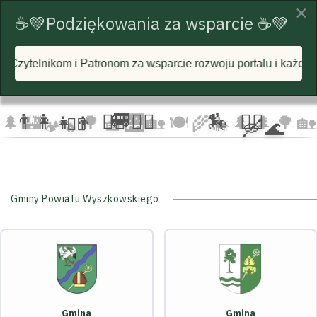
×
☕💚Podziękowania za wsparcie ☕💚
m za wsparcie rozwoju portalu i każdą postawioną wirtualną 
☁️
🦅
🦅 🦅
☁️
☁️
🚐
👨‍👩‍👧‍👦
🏃‍♂️ 🏃‍♀️
🏇
🚴‍♂️
🌲
🏰
🌳 🧺
🌉
🏡 🍽️
🌾
🌲 🌲
🌳
🏡
🚴‍♀️
🛶 🌊
🐄
🏕️ 🔥
Gminy Powiatu Wyszkowskiego
Gmina
Gmina