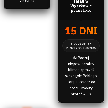
Urlach 🌿
Targu w
Wyszkowie
pozostało:
15 DNI
📻 Poczuj
niepowtarzalny
klimat, sprawdź
szczegóły Pchlego
Targu i dołącz do
poszukiwaczy
skarbów! 🗝️