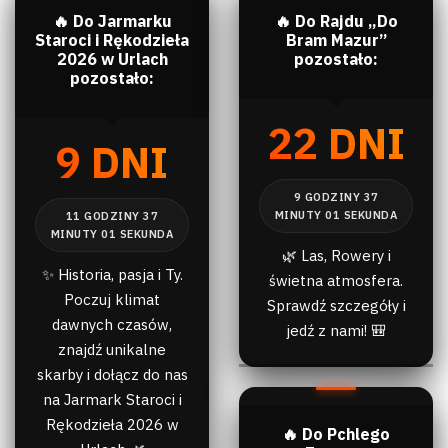
🔥 Do Jarmarku
🔥 Do Rajdu „Do
Staroci i Rękodzieła
Bram Mazur”
2026 w Urlach
pozostało:
pozostało:
22 DNI
9 DNI
🌿 Las, Rowery i
✨ Historia, pasja i Ty.
świetna atmosfera.
Poczuj klimat
Sprawdź szczegóły i
dawnych czasów,
jedź z nami! 🎒
znajdź unikalne
skarby i dołącz do nas
na Jarmark Staroci i
Rękodzieła 2026 w
🔥 Do Pchlego