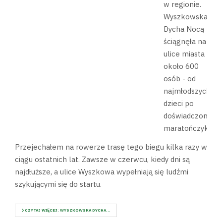
w regionie.
Wyszkowska
Dycha Nocą
ściągnęła na
ulice miasta
około 600
osób - od
najmłodszych
dzieci po
doświadczonych
maratończyków.
Przejechałem na rowerze trasę tego biegu kilka razy w
ciągu ostatnich lat. Zawsze w czerwcu, kiedy dni są
najdłuższe, a ulice Wyszkowa wypełniają się ludźmi
szykującymi się do startu.
CZYTAJ WIĘCEJ: WYSZKOWSKA DYCHA...