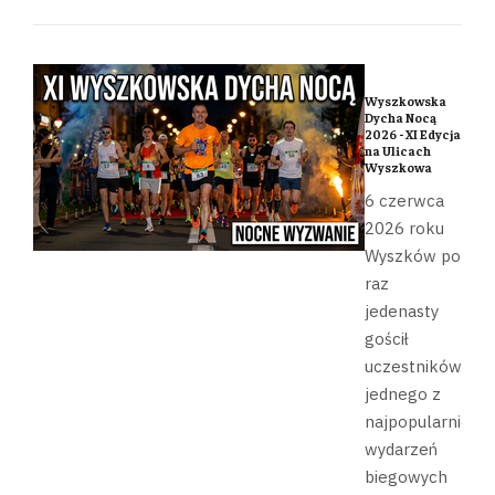
Wyszkowska
Dycha Nocą
2026 - XI Edycja
na Ulicach
Wyszkowa
6 czerwca
2026 roku
Wyszków po
raz
jedenasty
gościł
uczestników
jednego z
najpopularniejsz
wydarzeń
biegowych