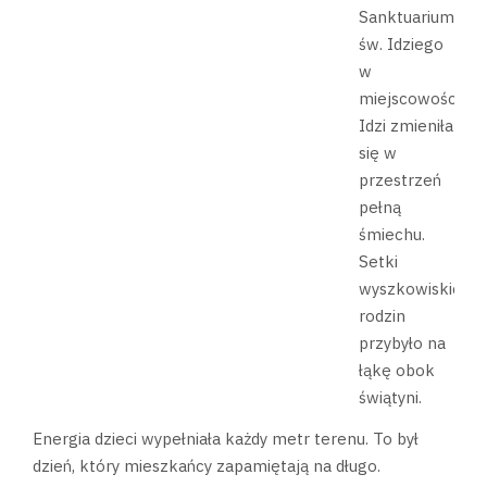
Sanktuarium
św. Idziego
w
miejscowości
Idzi zmieniła
się w
przestrzeń
pełną
śmiechu.
Setki
wyszkowiskich
rodzin
przybyło na
łąkę obok
świątyni.
Energia dzieci wypełniała każdy metr terenu. To był
dzień, który mieszkańcy zapamiętają na długo.