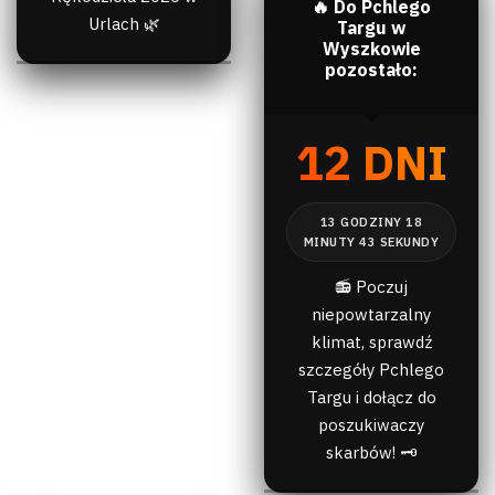
🔥 Do Pchlego
Urlach 🌿
Targu w
Wyszkowie
pozostało:
12 DNI
📻 Poczuj
niepowtarzalny
klimat, sprawdź
szczegóły Pchlego
Targu i dołącz do
poszukiwaczy
skarbów! 🗝️