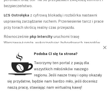
bezpieczeństwo.
LCS Ostrołęka
z cyfrową blokadą i rozbiórka nastawni
usprawnią zarządzanie ruchem. Przeniesienie tarcz i prace
przy torach skrócą realny czas przejazdu.
Równocześnie
pkp intercity
uruchomi trasę
Warszawa‑Łomża, wykorzystując hybrydowych zespołów
×
trakcyjnych i składy spalinowe. Większa liczba pociągów i
Podoba Ci się ta strona?
kursów poprawi dojazd w miejscowościach i zwiększy
atrakcyjność transportu kolejowego.
Tworzymy ten portal z pasją dla
wszystkich miłośników naszego
FAQ
regionu. Jeśli nasze trasy i opisy okazały
Nasz portal używa plików cookies, aby ułatwić Ci korzystanie z
się przydatne, będzie nam bardzo miło, jeśli docenisz
naszych zasobów, dopasować treści do Twoich potrzeb oraz w
naszą pracę, stawiając nam wirtualną kawę!
Czego dotyczą prace modernizacyjne na
celach statystycznych. Możesz określić warunki przechowywania
lub dostępu do plików cookies w swojej przeglądarce.
liniach 29 i 36?
AKCEPTUJĘ
Prace obejmują wymianę torów, przebudowę peronów,