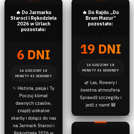
🔥 Do Jarmarku
🔥 Do Rajdu „Do
Staroci i Rękodzieła
Bram Mazur”
2026 w Urlach
pozostało:
pozostało:
19 DNI
6 DNI
🌿 Las, Rowery i
✨ Historia, pasja i Ty.
świetna atmosfera.
Poczuj klimat
Sprawdź szczegóły i
dawnych czasów,
jedź z nami! 🎒
znajdź unikalne
skarby i dołącz do nas
na Jarmark Staroci i
Rękodzieła 2026 w