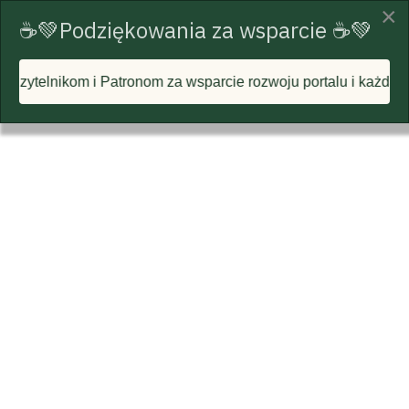
×
☕💚Podziękowania za wsparcie ☕💚
m za wsparcie rozwoju portalu i każdą postawioną wirtualną 