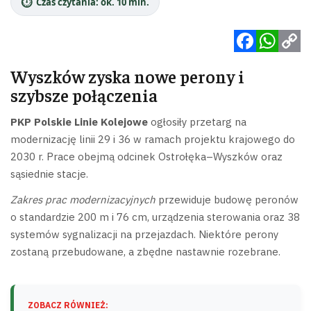
⏱️
Czas czytania: ok. 10 min.
Facebook
WhatsApp
Copy
Wyszków zyska nowe perony i
Link
szybsze połączenia
PKP Polskie Linie Kolejowe
ogłosiły przetarg na
modernizację linii 29 i 36 w ramach projektu krajowego do
2030 r. Prace obejmą odcinek Ostrołęka–Wyszków oraz
sąsiednie stacje.
Zakres prac modernizacyjnych
przewiduje budowę peronów
o standardzie 200 m i 76 cm, urządzenia sterowania oraz 38
systemów sygnalizacji na przejazdach. Niektóre perony
zostaną przebudowane, a zbędne nastawnie rozebrane.
ZOBACZ RÓWNIEŻ: