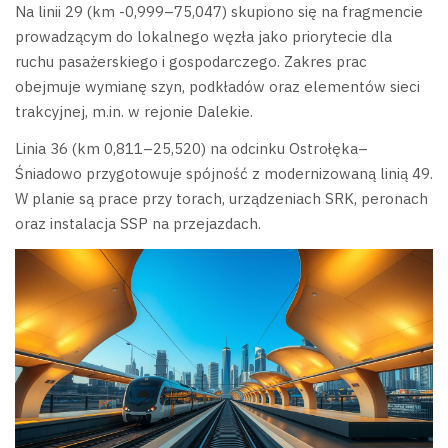
Na linii 29 (km -0,999–75,047) skupiono się na fragmencie
prowadzącym do lokalnego węzła jako priorytecie dla
ruchu pasażerskiego i gospodarczego. Zakres prac
obejmuje wymianę szyn, podkładów oraz elementów sieci
trakcyjnej, m.in. w rejonie Dalekie.
Linia 36 (km 0,811–25,520) na odcinku Ostrołęka–
Śniadowo przygotowuje spójność z modernizowaną linią 49.
W planie są prace przy torach, urządzeniach SRK, peronach
oraz instalacja SSP na przejazdach.