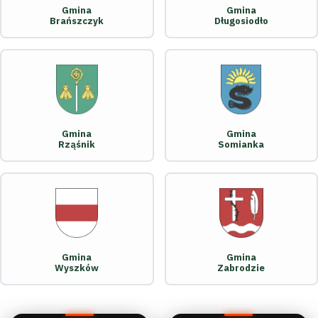
Gmina
Gmina
Brańszczyk
Długosiodło
Gmina
Gmina
Rząśnik
Somianka
Gmina
Gmina
Wyszków
Zabrodzie