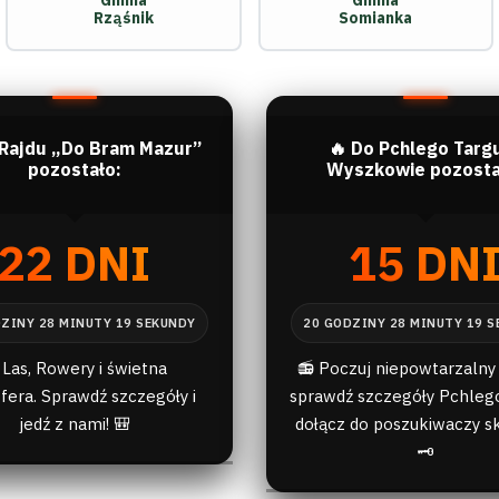
Gmina
Gmina
Rząśnik
Somianka
 Rajdu „Do Bram Mazur”
🔥 Do Pchlego Targ
pozostało:
Wyszkowie pozosta
22 DNI
15 DN
 Las, Rowery i świetna
📻 Poczuj niepowtarzalny 
fera. Sprawdź szczegóły i
sprawdź szczegóły Pchlego
jedź z nami! 🎒
dołącz do poszukiwaczy s
🗝️