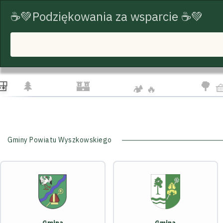
☕💚Podziękowania za wsparcie ☕💚
START
TRASY ROWEROWE
TURYSTYKA
☁️
🦅
👨‍👩‍
🌲
🏰
🌳 
🏕️ 🔥
Gminy Powiatu Wyszkowskiego