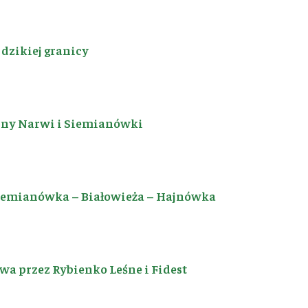
dzikiej granicy
iny Narwi i Siemianówki
Siemianówka – Białowieża – Hajnówka
a przez Rybienko Leśne i Fidest