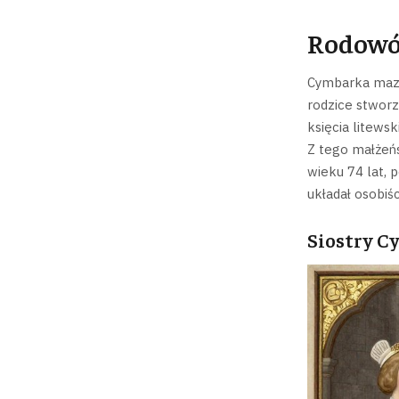
Rodowód
Cymbarka mazow
rodzice stworz
księcia litewsk
Z tego małżeńs
wieku 74 lat, 
układał osobiśc
Siostry Cy