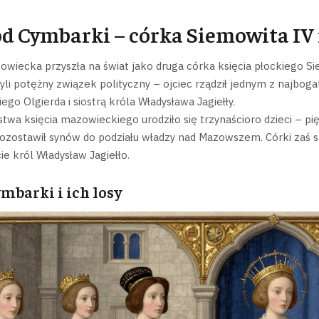
 Cymbarki – córka Siemowita IV 
iecka przyszła na świat jako druga córka księcia płockiego Siem
yli potężny związek polityczny – ojciec rządził jednym z najbo
iego Olgierda i siostrą króla Władysława Jagiełły.
twa księcia mazowieckiego urodziło się trzynaścioro dzieci – p
pozostawił synów do podziału władzy nad Mazowszem. Córki zaś st
ie król Władysław Jagiełło.
mbarki i ich losy