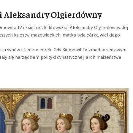
i Aleksandry Olgierdówny
owita IV i księżniczki litewskiej Aleksandry Olgierdówny. Jej
gatszych księstw mazowieckich, matka była córką wielkiego
ięciu synów i siedem córek. Gdy Siemowit IV zmarł w sędziwym
ały się narzędziem polityki dynastycznej, a ich małżeństwa