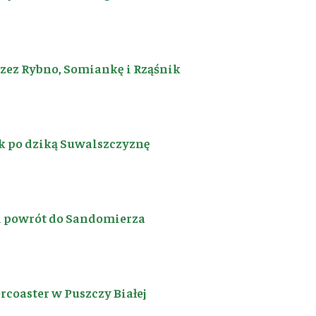
rzez Rybno, Somiankę i Rząśnik
k po dziką Suwalszczyznę
i powrót do Sandomierza
coaster w Puszczy Białej