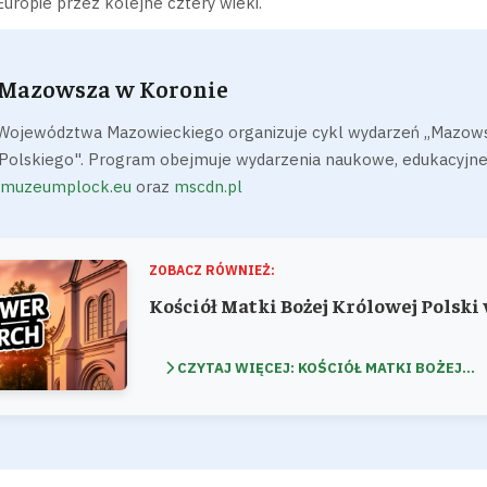
uropie przez kolejne cztery wieki.
 Mazowsza w Koronie
ojewództwa Mazowieckiego organizuje cykl wydarzeń „Mazowsz
Polskiego". Program obejmuje wydarzenia naukowe, edukacyjne 
muzeumplock.eu
oraz
mscdn.pl
ZOBACZ RÓWNIEŻ:
Kościół Matki Bożej Królowej Pols
CZYTAJ WIĘCEJ: KOŚCIÓŁ MATKI BOŻEJ...