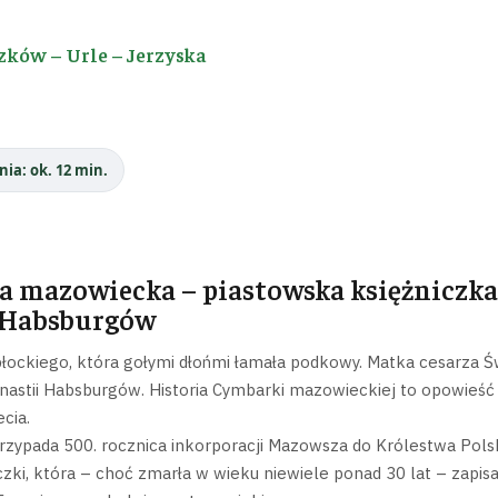
zków – Urle – Jerzyska
nia: ok. 12 min.
 mazowiecka – piastowska księżniczka, 
 Habsburgów
płockiego, która gołymi dłońmi łamała podkowy. Matka cesarza 
ynastii Habsburgów. Historia Cymbarki mazowieckiej to opowieść o
cia.
zypada 500. rocznica inkorporacji Mazowsza do Królestwa Polsk
czki, która – choć zmarła w wieku niewiele ponad 30 lat – zapis