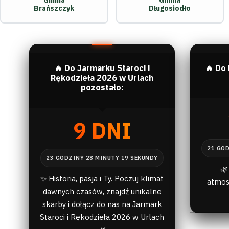
Gmina
Gmina
Brańszczyk
Długosiodło
🔥 Do Jarmarku Staroci i
🔥 Do
Rękodzieła 2026 w Urlach
pozostało:
9 DNI
🌿
✨ Historia, pasja i Ty. Poczuj klimat
atmos
dawnych czasów, znajdź unikalne
skarby i dołącz do nas na Jarmark
Staroci i Rękodzieła 2026 w Urlach