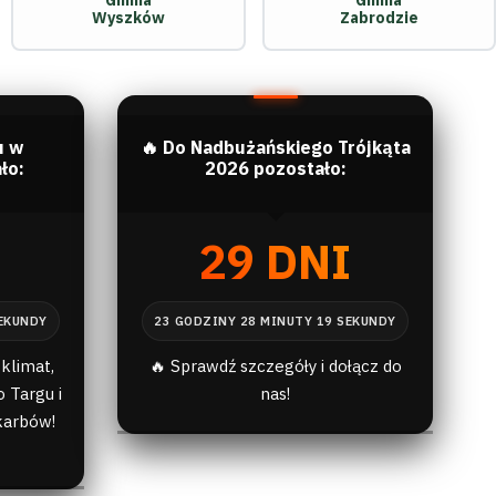
Gmina
Gmina
Wyszków
Zabrodzie
u w
🔥 Do Nadbużańskiego Trójkąta
ło:
2026 pozostało:
I
29 DNI
klimat,
🔥 Sprawdź szczegóły i dołącz do
 Targu i
nas!
karbów!