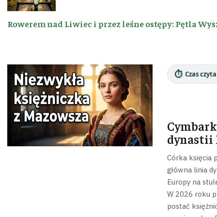
Rowerem nad Liwiec i przez leśne ostępy: Pętla Wys
⏱️
Czas czyta
Cymbarka
dynastii
Córka księcia 
główna linia d
Europy na stule
W 2026 roku pr
postać księżni