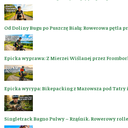
Od Doliny Bugu po Puszczę Białą: Rowerowa pętla p
Epicka wyprawa: Z Mierzei Wiślanej przez Frombor
Epicka wyrypa: Bikepacking z Mazowsza pod Tatry 
Singletrack Bagno Pulwy – Rząśnik. Rowerowy roller