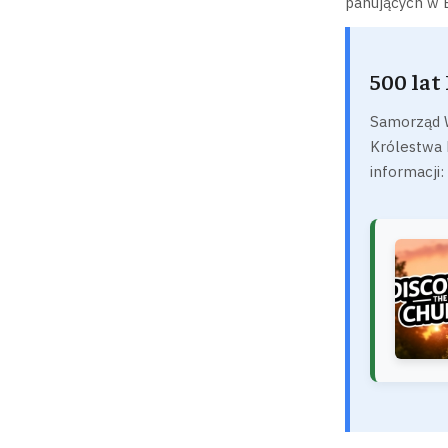
panujących w E
500 lat
Samorząd W
Królestwa 
informacji: