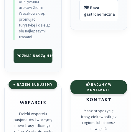
odkrywania
🍽️
uroków Ziemi
Baza
Wyszkowskiej,
gastronomiczna
promując
turystykę i dzieląc
się najlepszymi
trasami.
POZNAJ NASZĄ HISTORIĘ ➔
♥ RAZEM BUDUJEMY
📬 BĄDŹMY W
KONTAKCIE
KONTAKT
WSPARCIE
Masz propozycję
Dzięki wsparciu
trasy, ciekawostkę z
pasjonatów tworzymy
regionu lub chcesz
nowe trasy i dbamy o
nawiązać
region. Każda złotówka