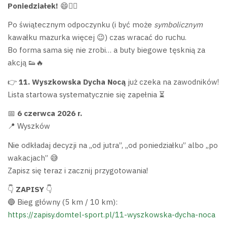
Poniedziałek!
😄🏃‍♂️
Po świątecznym odpoczynku (i być może
symbolicznym
kawałku mazurka więcej 😉) czas wracać do ruchu.
Bo forma sama się nie zrobi… a buty biegowe tęsknią za
akcją 👟🔥
👉
11. Wyszkowska Dycha Nocą
już czeka na zawodników!
Lista startowa systematycznie się zapełnia ⏳
📅
6 czerwca 2026 r.
📍 Wyszków
Nie odkładaj decyzji na „od jutra”, „od poniedziałku” albo „po
wakacjach” 😅
Zapisz się teraz i zacznij przygotowania!
👇
ZAPISY
👇
🔵 Bieg główny (5 km / 10 km):
https://zapisy.domtel-sport.pl/11-wyszkowska-dycha-noca