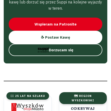
kawę lub dorzuć się przez Suppi na kolejne wyjazdy
w teren.
Wspieram na Patronite
☕ Postaw Kawę
Dorzucam się
🚴‍♂️ 25 LAT NA SZLAKU
🗺️ REGION
WYSZKOWSKI
ODKRYWAJ