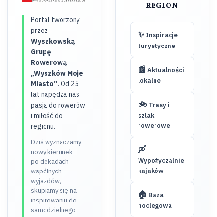
REGION
Portal tworzony
przez
✨
Inspiracje
Wyszkowską
turystyczne
Grupę
Rowerową
📰
Aktualności
„Wyszków Moje
lokalne
Miasto”
. Od 25
lat napędza nas
🚲
pasja do rowerów
Trasy i
i miłość do
szlaki
rowerowe
regionu.
Dziś wyznaczamy
🛶
nowy kierunek –
Wypożyczalnie
po dekadach
kajaków
wspólnych
wyjazdów,
skupiamy się na
🏠
Baza
inspirowaniu do
noclegowa
samodzielnego