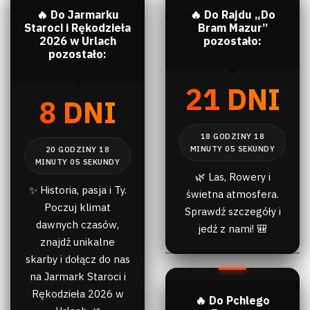
🔥 Do Jarmarku
🔥 Do Rajdu „Do
Staroci i Rękodzieła
Bram Mazur”
2026 w Urlach
pozostało:
pozostało:
21 DNI
8 DNI
🌿 Las, Rowery i
✨ Historia, pasja i Ty.
świetna atmosfera.
Poczuj klimat
Sprawdź szczegóły i
dawnych czasów,
jedź z nami! 🎒
znajdź unikalne
skarby i dołącz do nas
na Jarmark Staroci i
Rękodzieła 2026 w
🔥 Do Pchlego