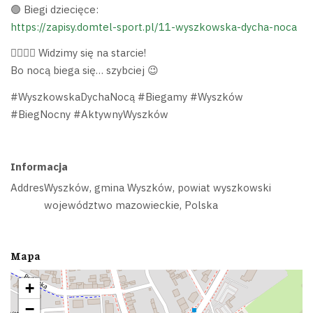
🟢 Biegi dziecięce:
https://zapisy.domtel-sport.pl/11-wyszkowska-dycha-noca
🏃‍♀️🏃‍♂️ Widzimy się na starcie!
Bo nocą biega się… szybciej 😉
#WyszkowskaDychaNocą #Biegamy #Wyszków
#BiegNocny #AktywnyWyszków
Informacja
Addres
Wyszków, gmina Wyszków, powiat wyszkowski
województwo mazowieckie, Polska
Mapa
+
−