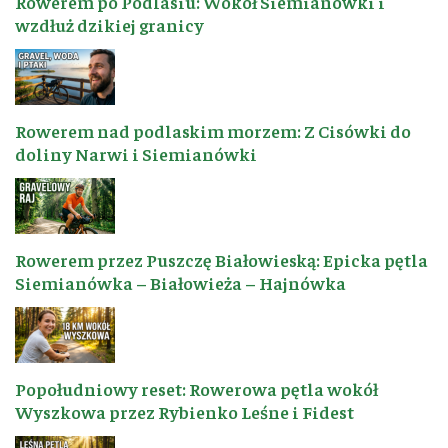
Rowerem po Podlasiu: Wokół Siemianówki i
wzdłuż dzikiej granicy
Rowerem nad podlaskim morzem: Z Cisówki do
doliny Narwi i Siemianówki
Rowerem przez Puszczę Białowieską: Epicka pętla
Siemianówka – Białowieża – Hajnówka
Popołudniowy reset: Rowerowa pętla wokół
Wyszkowa przez Rybienko Leśne i Fidest