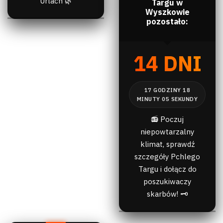
Urlach 🌿
Targu w
Wyszkowie
pozostało:
14 DNI
📻 Poczuj
niepowtarzalny
klimat, sprawdź
szczegóły Pchlego
Targu i dołącz do
poszukiwaczy
skarbów! 🗝️