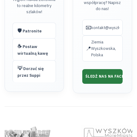
współpracę? Napisz
to realne kilometry
do nas!
szlaków!
📧
kontakt@wyszkow.turyst
🛡️
Patronite
Ziemia
☕
Postaw
📍
Wyszkowska,
wirtualną kawę
Polska
💡
Dorzuć się
przez Suppi
ŚLEDŹ NAS NA FACEBOOK