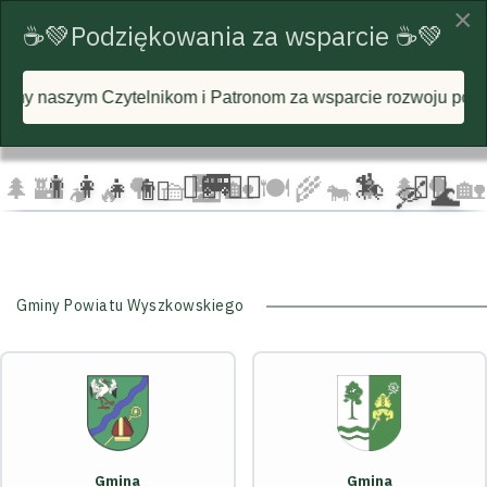
×
☕💚Podziękowania za wsparcie ☕💚
telnikom i Patronom za wsparcie rozwoju portalu i każdą pos
☁️
🦅
🦅 🦅
☁️
☁️
🚐
👨‍👩‍👧‍👦
🏃‍♂️ 🏃‍♀️
🏇
🚴‍♂️
🌲
🏰
🌳 🧺
🌉
🏡 🍽️
🌾
🌲 🌲
🌳
🏡
🚴‍♀️
🐄
🛶 🌊
🏕️ 🔥
Gminy Powiatu Wyszkowskiego
Gmina
Gmina