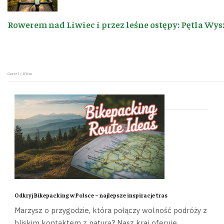
Rowerem nad Liwiec i przez leśne ostępy: Pętla Wys
Gravel / Ultra
Odkryj Bikepacking w Polsce – najlepsze inspiracje tras
Marzysz o przygodzie, która połączy wolność podróży z
bliskim kontaktem z naturą? Nasz kraj oferuje