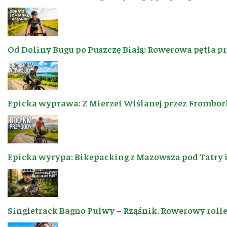
Od Doliny Bugu po Puszczę Białą: Rowerowa pętla p
Epicka wyprawa: Z Mierzei Wiślanej przez Frombor
Epicka wyrypa: Bikepacking z Mazowsza pod Tatry 
Singletrack Bagno Pulwy – Rząśnik. Rowerowy roller