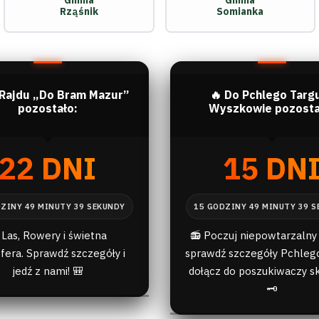
Gmina
Gmina
Rząśnik
Somianka
 Rajdu „Do Bram Mazur”
🔥 Do Pchlego Targ
pozostało:
Wyszkowie pozosta
22 DNI
15 DN
 Las, Rowery i świetna
📻 Poczuj niepowtarzalny 
fera. Sprawdź szczegóły i
sprawdź szczegóły Pchlego
jedź z nami! 🎒
dołącz do poszukiwaczy s
🗝️