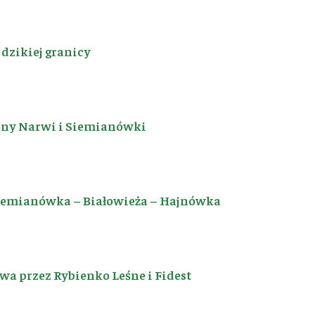
dzikiej granicy
iny Narwi i Siemianówki
Siemianówka – Białowieża – Hajnówka
a przez Rybienko Leśne i Fidest