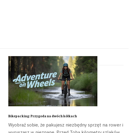
Bikepacking: Przygoda na dwóch kółkach
Wyobraź sobie, że pakujesz niezbędny sprzęt na rower i
wyruszasz w nieznane. Przed Tobą kilometry szlaków,