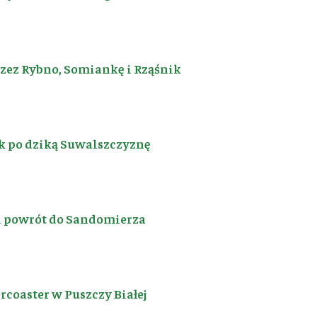
rzez Rybno, Somiankę i Rząśnik
k po dziką Suwalszczyznę
i powrót do Sandomierza
coaster w Puszczy Białej