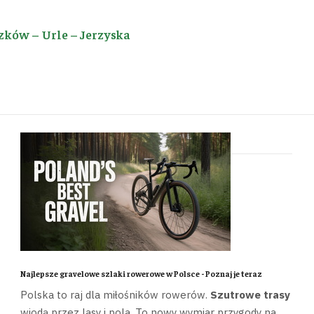
zków – Urle – Jerzyska
Najlepsze gravelowe szlaki rowerowe w Polsce - Poznaj je teraz
Polska to raj dla miłośników rowerów.
Szutrowe trasy
wiodą przez lasy i pola. To nowy wymiar przygody na