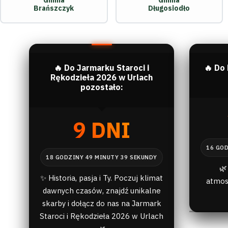
Gmina
Gmina
Brańszczyk
Długosiodło
🔥 Do Jarmarku Staroci i
🔥 Do
Rękodzieła 2026 w Urlach
pozostało:
9 DNI
🌿
✨ Historia, pasja i Ty. Poczuj klimat
atmos
dawnych czasów, znajdź unikalne
skarby i dołącz do nas na Jarmark
Staroci i Rękodzieła 2026 w Urlach