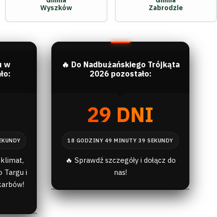
Gmina
Gmina
Wyszków
Zabrodzie
u w
🔥 Do Nadbużańskiego Trójkąta
ło:
2026 pozostało:
I
29 DNI
klimat,
🔥 Sprawdź szczegóły i dołącz do
 Targu i
nas!
karbów!