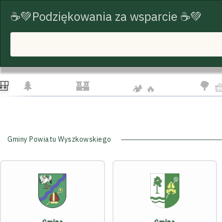
☕💚Podziękowania za wsparcie ☕💚
START
TRASY ROWEROWE
TURYSTYKA
☁️
🦅
👨‍👩
🌲
🏰
🌳 
🏕️ 🔥
Gminy Powiatu Wyszkowskiego