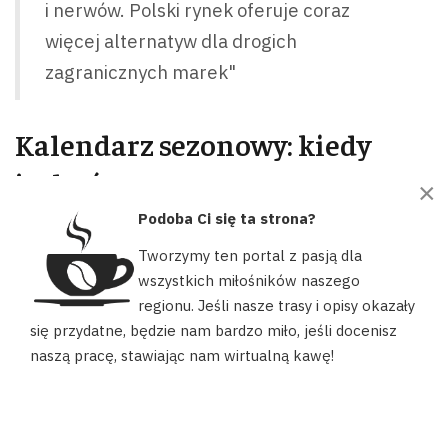
i nerwów. Polski rynek oferuje coraz
więcej alternatyw dla drogich
zagranicznych marek"
Kalendarz sezonowy: kiedy
jechać?
×
Podoba Ci się ta strona?
Planując swoją pierwszą
rowerową przygodę w Polsce
,
warto dostosować termin do pogody. Polska ma różne pory
Tworzymy ten portal z pasją dla
roku, każda z nich ma swoje wyzwania i atuty.
wszystkich miłośników naszego
regionu. Jeśli nasze trasy i opisy okazały
Nasz portal używa plików cookies, aby ułatwić Ci korzystanie z
Maj-czerwiec: optimum warunków
się przydatne, będzie nam bardzo miło, jeśli docenisz
naszych zasobów, dopasować treści do Twoich potrzeb oraz w
naszą pracę, stawiając nam wirtualną kawę!
celach statystycznych. Możesz określić warunki przechowywania
Temperatury 15-25°C i 8 godzin słońca dziennie to idealne
lub dostępu do plików cookies w swojej przeglądarce.
warunki. Nadmorskie pasy mogą mieć wiatr, więc lepsze są
AKCEPTUJĘ
szersze opony.
Uwaga na pylące trawy w Wielkopolsce i na
Podlasiu
– alergicy powinni mieć leki.