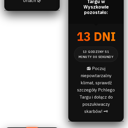
Urlach 🌿
Targu w
Wyszkowie
pozostało:
13 DNI
📻 Poczuj
niepowtarzalny
klimat, sprawdź
szczegóły Pchlego
Targu i dołącz do
poszukiwaczy
skarbów! 🗝️