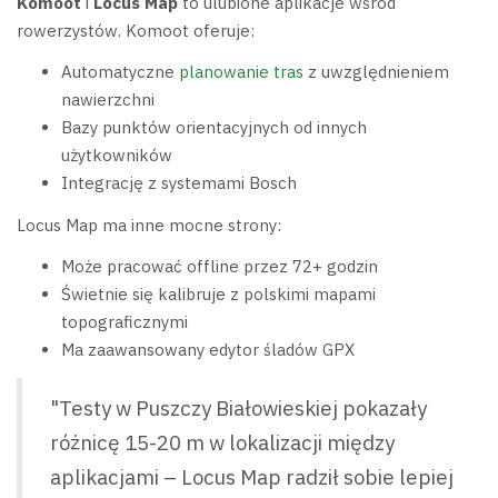
Komoot
i
Locus Map
to ulubione aplikacje wśród
rowerzystów. Komoot oferuje:
Automatyczne
planowanie tras
z uwzględnieniem
nawierzchni
Bazy punktów orientacyjnych od innych
użytkowników
Integrację z systemami Bosch
Locus Map ma inne mocne strony:
Może pracować offline przez 72+ godzin
Świetnie się kalibruje z polskimi mapami
topograficznymi
Ma zaawansowany edytor śladów GPX
"Testy w Puszczy Białowieskiej pokazały
różnicę 15-20 m w lokalizacji między
aplikacjami – Locus Map radził sobie lepiej