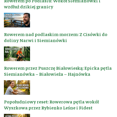
Rowerem po Podlasiu: Wokół Siemianówki i
wzdłuż dzikiej granicy
Rowerem nad podlaskim morzem: Z Cisówki do
doliny Narwi i Siemianówki
Rowerem przez Puszczę Białowieską: Epicka pętla
Siemianówka – Białowieża – Hajnówka
Popołudniowy reset: Rowerowa pętla wokół
Wyszkowa przez Rybienko Leśne i Fidest