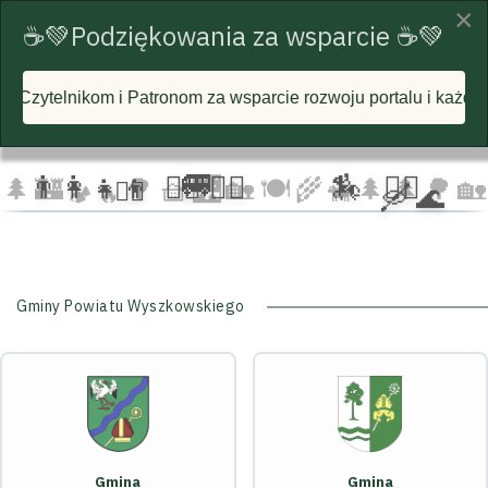
×
☕💚Podziękowania za wsparcie ☕💚
nom za wsparcie rozwoju portalu i każdą postawioną wirtualn
☁️
🦅
🦅 🦅
☁️
☁️
🚐
👨‍👩‍👧‍👦
🏃‍♂️ 🏃‍♀️
🏇
🚴‍♂️
🌲
🏰
🌳 🧺
🌉
🏡 🍽️
🌾
🌲 🌲
🌳
🏡
🚴‍♀️
🛶 🌊
🐄
🏕️ 🔥
Gminy Powiatu Wyszkowskiego
Gmina
Gmina