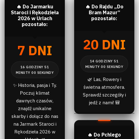
🔥 Do Jarmarku
🔥 Do Rajdu „Do
Staroci i Rękodzieła
Bram Mazur”
2026 w Urlach
pozostało:
pozostało:
20 DNI
7 DNI
🌿 Las, Rowery i
✨ Historia, pasja i Ty.
świetna atmosfera.
Poczuj klimat
Sprawdź szczegóły i
dawnych czasów,
jedź z nami! 🎒
znajdź unikalne
skarby i dołącz do nas
na Jarmark Staroci i
Rękodzieła 2026 w
🔥 Do Pchlego