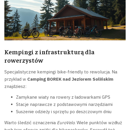
Kempingi z infrastrukturą dla
rowerzystów
Specjalistyczne kempingi bike-friendly to rewolucja. Na
przykład w
Camping BOREK nad Jeziorem Solińskim
znajdziesz:
Zamykane wiaty na rowery z ładowarkami GPS
Stacje naprawcze z podstawowymi narzędziami
Suszenie odzieży i sprzętu po deszczowym dniu
Warto śledzić oznaczenia
EuroVelo
. Wiele punktów wzdłuż
tych tras oferuje zniżki dla bikepackerów. Sprawdź też