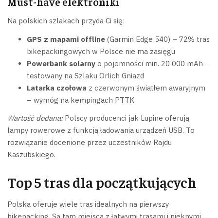
Must-have elektroniki
Na polskich szlakach przyda Ci się:
GPS z mapami offline
(Garmin Edge 540) – 72% tras
bikepackingowych w Polsce nie ma zasięgu
Powerbank solarny
o pojemności min. 20 000 mAh –
testowany na Szlaku Orlich Gniazd
Latarka czołowa
z czerwonym światłem awaryjnym
– wymóg na kempingach PTTK
Wartość dodana:
Polscy producenci jak Lupine oferują
lampy rowerowe z funkcją ładowania urządzeń USB. To
rozwiązanie docenione przez uczestników Rajdu
Kaszubskiego.
Top 5 tras dla początkujących
Polska oferuje wiele tras idealnych na pierwszy
bikepacking. Są tam miejsca z łatwymi trasami i pięknymi