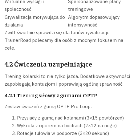
Wirtualne wyścigi i
Spersonalizowane plany
społeczność
treningowe
Grywalizacja motywująca do
Algorytm dopasowujący
działania
intensywność
Zwift świetnie sprawdzi się dla fanów rywalizacji.
TrainerRoad polecamy dla osób z mocnym fokusem na
cele.
4.2 Ćwiczenia uzupełniające
Trening kolarski to nie tylko jazda. Dodatkowe aktywności
zapobiegają kontuzjom i poprawiają ogólną sprawność.
4.2.1 Trening siłowy z gumami OPTP
Zestaw ćwiczeń z gumą OPTP Pro Loop:
Przysiady z gumą nad kolanami (3×15 powtórzeń)
Wykroki z oporem na biodrach (2×12 na nogę)
Rotacje tułowia w podporze (3×20 sekund)