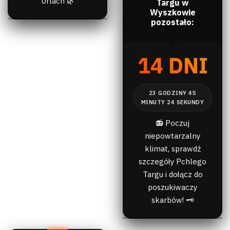
Urlach 🌿
Targu w
Wyszkowie
pozostało:
14 DNI
📻 Poczuj
niepowtarzalny
klimat, sprawdź
szczegóły Pchlego
Targu i dołącz do
poszukiwaczy
skarbów! 🗝️