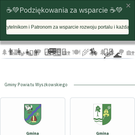
×
☕💚Podziękowania za wsparcie ☕💚
 za wsparcie rozwoju portalu i każdą postawioną wirtualną k
☁️
🦅
🦅 🦅
☁️
☁️
🚐
👨‍👩‍👧‍👦
🏃‍♂️ 🏃‍♀️
🏇
🚴‍♂️
🌲
🏰
🌳 🧺
🌉
🏡 🍽️
🌾
🌲 🌲
🌳
🏡
🚴‍♀️
🛶 🌊
🐄
🏕️ 🔥
Gminy Powiatu Wyszkowskiego
Gmina
Gmina