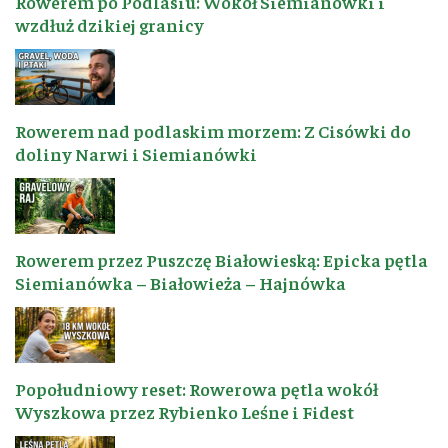
Rowerem po Podlasiu: Wokół Siemianówki i
wzdłuż dzikiej granicy
Rowerem nad podlaskim morzem: Z Cisówki do
doliny Narwi i Siemianówki
Rowerem przez Puszczę Białowieską: Epicka pętla
Siemianówka – Białowieża – Hajnówka
Popołudniowy reset: Rowerowa pętla wokół
Wyszkowa przez Rybienko Leśne i Fidest