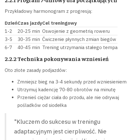
Przykładowy harmonogram z progresją:
Dzień
Czas jazdy
Cel treningowy
1-2
20-25 min
Oswojenie z geometrią roweru
3-5
30-35 min
Ćwiczenie płynnych zmian biegów
6-7
40-45 min
Trening utrzymania stałego tempa
2.2.2 Technika pokonywania wzniesień
Oto złote zasady podjazdów:
Zmniejsz bieg na 3-4 sekundy przed wzniesieniem
Utrzymuj kadencję 70-80 obrotów na minutę
Przenieś ciężar ciała do przodu, ale nie odrywaj
pośladków od siodełka
"Kluczem do sukcesu w treningu
adaptacyjnym jest cierpliwość. Nie