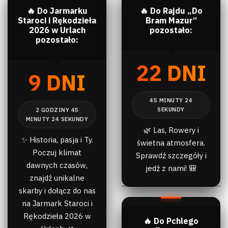
🔥 Do Jarmarku
🔥 Do Rajdu „Do
Staroci i Rękodzieła
Bram Mazur”
2026 w Urlach
pozostało:
pozostało:
22 DNI
9 DNI
🌿 Las, Rowery i
✨ Historia, pasja i Ty.
świetna atmosfera.
Poczuj klimat
Sprawdź szczegóły i
dawnych czasów,
jedź z nami! 🎒
znajdź unikalne
skarby i dołącz do nas
na Jarmark Staroci i
Rękodzieła 2026 w
🔥 Do Pchlego