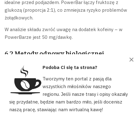
idealne przed podjazdem. PowerBar łączy fruktozę z
glukozą (proporcja 2:1), co zmniejsza ryzyko problemów
żołądkowych.
W analizie składu zwróć uwagę na dodatek kofeiny – w
PowerBarze jest 50 mg/dawkę.
6.2 Metody odnowy biologicznej
×
Regeneracja po treningu
to 30% sukcesu. Poznaj dwa
Podoba Ci się ta strona?
sprawdzone sposoby na przyspieszenie regeneracji mięśni.
Tworzymy ten portal z pasją dla
6.2.1 Krioterapia miejscowa
wszystkich miłośników naszego
regionu. Jeśli nasze trasy i opisy okazały
Stosuj zimne okłady tylko na konkretne partie mięśniowe
Nasz portal używa plików cookies, aby ułatwić Ci korzystanie z
się przydatne, będzie nam bardzo miło, jeśli docenisz
(np. łydki). Optymalny czas to 10-12 minut – dłuższa
naszych zasobów, dopasować treści do Twoich potrzeb oraz w
naszą pracę, stawiając nam wirtualną kawę!
ekspozycja może spowolnić proces naprawczy.
celach statystycznych. Możesz określić warunki przechowywania
lub dostępu do plików cookies w swojej przeglądarce.
Najlepsze efekty osiągniesz, łącząc krioterapię z lekkim
AKCEPTUJĘ
stretchingiem.