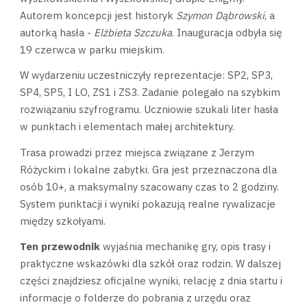
Autorem koncepcji jest historyk
Szymon Dąbrowski
, a
autorką hasła -
Elżbieta Szczuka
. Inauguracja odbyła się
19 czerwca w parku miejskim.
W wydarzeniu uczestniczyły reprezentacje: SP2, SP3,
SP4, SP5, I LO, ZS1 i ZS3. Zadanie polegało na szybkim
rozwiązaniu szyfrogramu. Uczniowie szukali liter hasła
w punktach i elementach małej architektury.
Trasa prowadzi przez miejsca związane z Jerzym
Różyckim i lokalne zabytki. Gra jest przeznaczona dla
osób 10+, a maksymalny szacowany czas to 2 godziny.
System punktacji i wyniki pokazują realne rywalizacje
między szkołyami.
Ten przewodnik
wyjaśnia mechanikę gry, opis trasy i
praktyczne wskazówki dla szkół oraz rodzin. W dalszej
części znajdziesz oficjalne wyniki, relację z dnia startu i
informacje o folderze do pobrania z urzędu oraz