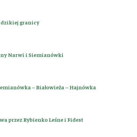
dzikiej granicy
iny Narwi i Siemianówki
Siemianówka – Białowieża – Hajnówka
a przez Rybienko Leśne i Fidest