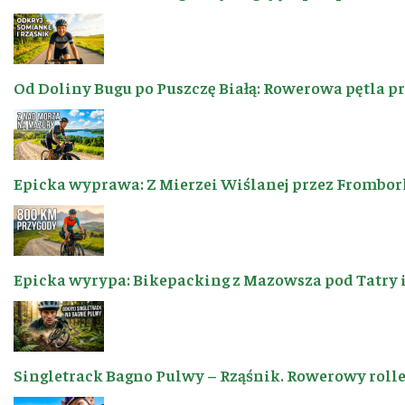
Od Doliny Bugu po Puszczę Białą: Rowerowa pętla p
Epicka wyprawa: Z Mierzei Wiślanej przez Frombor
Epicka wyrypa: Bikepacking z Mazowsza pod Tatry 
Singletrack Bagno Pulwy – Rząśnik. Rowerowy roller