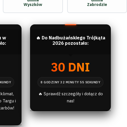
Gmina
Gmina
Wyszków
Zabrodzie
u w
🔥 Do Nadbużańskiego Trójkąta
ło:
2026 pozostało:
I
30 DNI
klimat,
🔥 Sprawdź szczegóły i dołącz do
 Targu i
nas!
karbów!