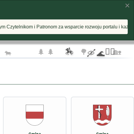
×
KI
INSPIRACJE
O PROJEKCIE
 wsparcie rozwoju portalu i każdą postawioną wirtualną kawę
🦅 🦅
☁️
🏇
🚴‍♂️
🌲 🌲
🌳
🏡
🐄
🛶 🌊