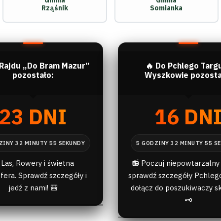
Gmina
Gmina
Rząśnik
Somianka
 Rajdu „Do Bram Mazur”
🔥 Do Pchlego Targ
pozostało:
Wyszkowie pozosta
23 DNI
16 DN
 Las, Rowery i świetna
📻 Poczuj niepowtarzalny 
fera. Sprawdź szczegóły i
sprawdź szczegóły Pchlego
jedź z nami! 🎒
dołącz do poszukiwaczy s
🗝️