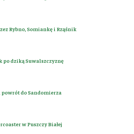
rzez Rybno, Somiankę i Rząśnik
k po dziką Suwalszczyznę
i powrót do Sandomierza
coaster w Puszczy Białej