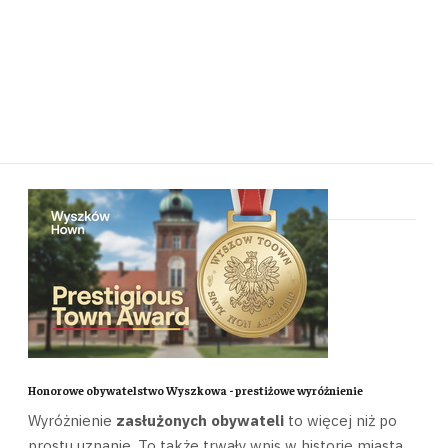
Honorowe obywatelstwo Wyszkowa - prestiżowe wyróżnienie
Wyróżnienie
zasłużonych obywateli
to więcej niż po
prostu uznanie. To także trwały wpis w historię miasta.