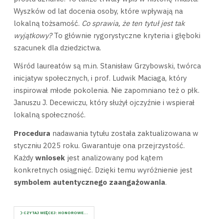
Wyszków od lat docenia osoby, które wpływają na
lokalną tożsamość.
Co sprawia, że ten tytuł jest tak
wyjątkowy?
To głównie rygorystyczne kryteria i głęboki
szacunek dla dziedzictwa.
Wśród laureatów są m.in. Stanisław Grzybowski, twórca
inicjatyw społecznych, i prof. Ludwik Maciaga, który
inspirował młode pokolenia. Nie zapomniano też o płk.
Januszu J. Decewiczu, który służył ojczyźnie i wspierał
lokalną społeczność.
Procedura
nadawania tytułu została zaktualizowana w
styczniu 2025 roku. Gwarantuje ona przejrzystość.
Każdy
wniosek
jest analizowany pod kątem
konkretnych osiągnięć. Dzięki temu wyróżnienie jest
symbolem autentycznego zaangażowania
.
CZYTAJ WIĘCEJ: HONOROWE...