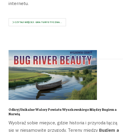
internetu.
CZYTAJ WIĘCEJ: GRA TURYSTYCZNA...
Odkryj Unikalne Walory Powiatu Wyszkowskiego Między Bugiem a
Narwią
Wyobraź sobie miejsce, gdzie historia i przyroda łączą
się w niesamowite przygody. Tereny między
Bugiem a