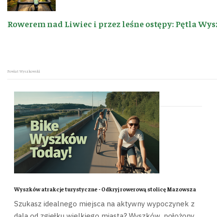
Rowerem nad Liwiec i przez leśne ostępy: Pętla Wys
Powiat Wyszkowski
Wyszków atrakcje turystyczne - Odkryj rowerową stolicę Mazowsza
Szukasz idealnego miejsca na aktywny wypoczynek z
dala od zgiełku wielkiego miasta? Wyszków, położony