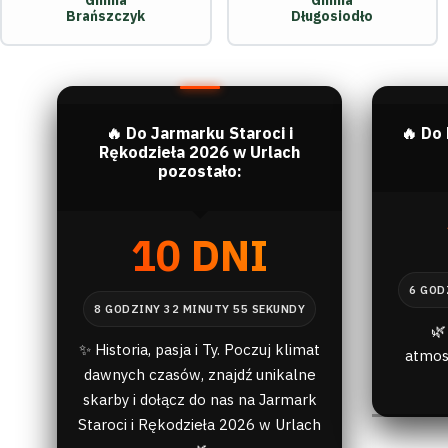
Gmina
Gmina
Brańszczyk
Długosiodło
🔥 Do Jarmarku Staroci i
🔥 Do
Rękodzieła 2026 w Urlach
pozostało:
10 DNI
🌿
✨ Historia, pasja i Ty. Poczuj klimat
atmos
dawnych czasów, znajdź unikalne
skarby i dołącz do nas na Jarmark
Staroci i Rękodzieła 2026 w Urlach