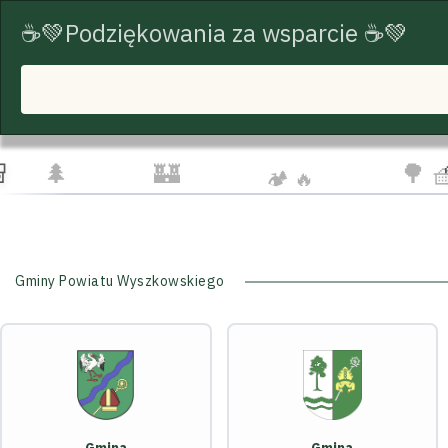
☕💚Podziękowania za wsparcie ☕💚
START
TRASY ROWEROWE
TURYSTYKA
☁️
🦅
👨‍👩‍
🌲
🏰
🌳 
🏕️ 🔥
Gminy Powiatu Wyszkowskiego