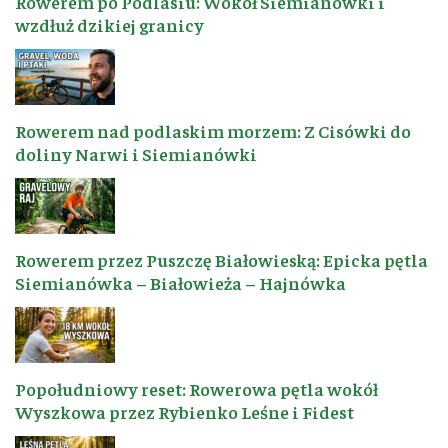
Rowerem po Podlasiu: Wokół Siemianówki i
wzdłuż dzikiej granicy
Rowerem nad podlaskim morzem: Z Cisówki do
doliny Narwi i Siemianówki
Rowerem przez Puszczę Białowieską: Epicka pętla
Siemianówka – Białowieża – Hajnówka
Popołudniowy reset: Rowerowa pętla wokół
Wyszkowa przez Rybienko Leśne i Fidest