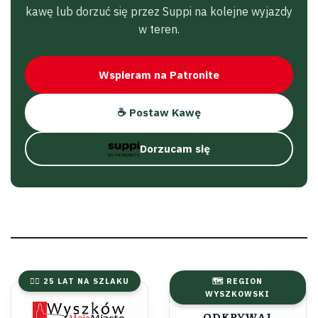
kawę lub dorzuć się przez Suppi na kolejne wyjazdy
w teren.
Wspieram na Patronite
☕ Postaw Kawę
Dorzucam się
🚴‍♂️ 25 LAT NA SZLAKU
🗺️ REGION
WYSZKOWSKI
ODKRYWAJ