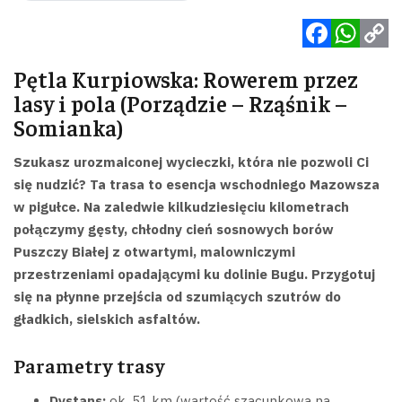
Facebook
WhatsApp
Copy
Pętla Kurpiowska: Rowerem przez
Link
lasy i pola (Porządzie – Rząśnik –
Somianka)
Szukasz urozmaiconej wycieczki, która nie pozwoli Ci
się nudzić? Ta trasa to esencja wschodniego Mazowsza
w pigułce. Na zaledwie kilkudziesięciu kilometrach
połączymy gęsty, chłodny cień sosnowych borów
Puszczy Białej z otwartymi, malowniczymi
przestrzeniami opadającymi ku dolinie Bugu. Przygotuj
się na płynne przejścia od szumiących szutrów do
gładkich, sielskich asfaltów.
Parametry trasy
Dystans:
ok. 51 km (wartość szacunkowa na