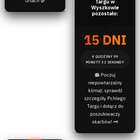
Urlach 🌿
Targu w
Wyszkowie
pozostało:
15 DNI
📻 Poczuj
niepowtarzalny
klimat, sprawdź
szczegóły Pchlego
Targu i dołącz do
poszukiwaczy
skarbów! 🗝️