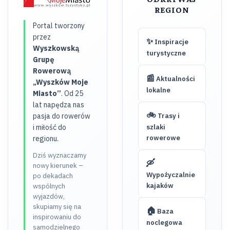
REGION
Portal tworzony
przez
✨
Inspiracje
Wyszkowską
turystyczne
Grupę
Rowerową
📰
Aktualności
„Wyszków Moje
lokalne
Miasto”
. Od 25
lat napędza nas
🚲
pasja do rowerów
Trasy i
i miłość do
szlaki
rowerowe
regionu.
Dziś wyznaczamy
🛶
nowy kierunek –
Wypożyczalnie
po dekadach
kajaków
wspólnych
wyjazdów,
skupiamy się na
🏠
Baza
inspirowaniu do
noclegowa
samodzielnego