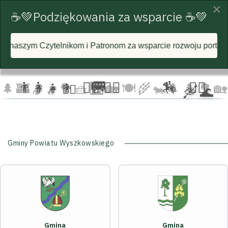
×
☕💚Podziękowania za wsparcie ☕💚
nikom i Patronom za wsparcie rozwoju portalu i każdą postawi
☁️
🦅
🦅 🦅
☁️
☁️
🚐
👨‍👩‍👧‍👦
🏃‍♂️ 🏃‍♀️
🏇
🚴‍♂️
🌲
🏰
🌳 🧺
🌉
🏡 🍽️
🌾
🌲 🌲
🌳
🏡
🚴‍♀️
🐄
🛶 🌊
🏕️ 🔥
Gminy Powiatu Wyszkowskiego
Gmina
Gmina