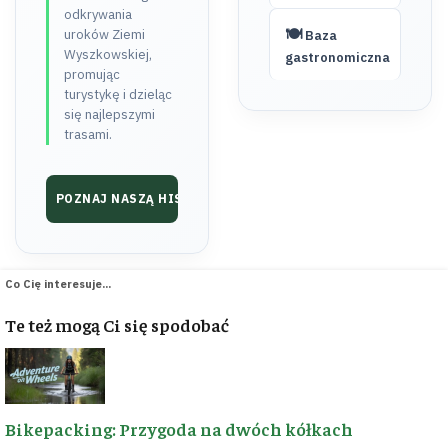
odkrywania
🍽️
uroków Ziemi
Baza
Wyszkowskiej,
gastronomiczna
promując
turystykę i dzieląc
się najlepszymi
trasami.
POZNAJ NASZĄ HISTORIĘ ➔
Co Cię interesuje...
♥ RAZEM BUDUJEMY
📬 BĄDŹMY W
KONTAKCIE
Te też mogą Ci się spodobać
KONTAKT
WSPARCIE
Masz propozycję
Dzięki wsparciu
trasy, ciekawostkę z
pasjonatów tworzymy
Bikepacking: Przygoda na dwóch kółkach
regionu lub chcesz
nowe trasy i dbamy o
nawiązać