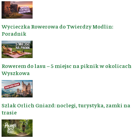
region. Każda złotówka
współpracę? Napisz
to realne kilometry
do nas!
szlaków!
Wycieczka Rowerowa do Twierdzy Modlin:
📧
kontakt@wyszkow.turyst
Poradnik
🛡️
Patronite
Ziemia
☕
Postaw
📍
Wyszkowska,
wirtualną kawę
Polska
Rowerem do lasu – 5 miejsc na piknik w okolicach
💡
Wyszkowa
Dorzuć się
przez Suppi
ŚLEDŹ NAS NA FACEBOOK
Szlak Orlich Gniazd: noclegi, turystyka, zamki na
trasie