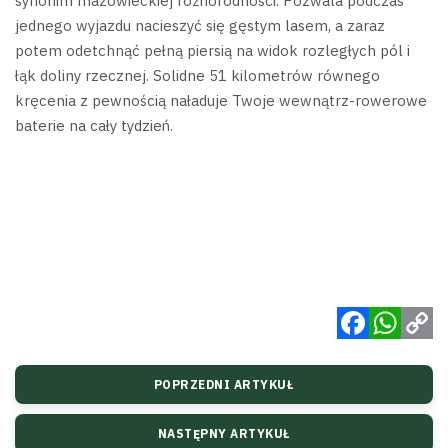
synonim mazowieckiej różnorodności
. Pozwala podczas
jednego wyjazdu nacieszyć się gęstym lasem, a zaraz
potem odetchnąć pełną piersią na widok rozległych pól i
łąk doliny rzecznej. Solidne 51 kilometrów równego
kręcenia z pewnością naładuje Twoje wewnątrz-rowerowe
baterie na cały tydzień.
Facebook
WhatsApp
Copy
POPRZEDNI ARTYKUŁ
Link
NASTĘPNY ARTYKUŁ