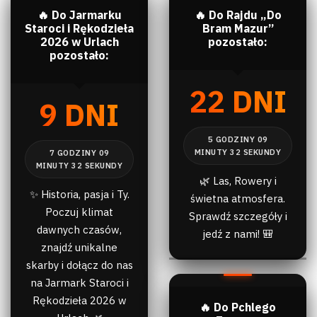
🔥 Do Jarmarku
🔥 Do Rajdu „Do
Staroci i Rękodzieła
Bram Mazur”
2026 w Urlach
pozostało:
pozostało:
22 DNI
9 DNI
🌿 Las, Rowery i
✨ Historia, pasja i Ty.
świetna atmosfera.
Poczuj klimat
Sprawdź szczegóły i
dawnych czasów,
jedź z nami! 🎒
znajdź unikalne
skarby i dołącz do nas
na Jarmark Staroci i
Rękodzieła 2026 w
🔥 Do Pchlego