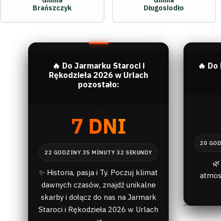
Gmina
Gmina
Brańszczyk
Długosiodło
🔥 Do Jarmarku Staroci i
🔥 Do
Rękodzieła 2026 w Urlach
pozostało:
7 DNI
🌿
✨ Historia, pasja i Ty. Poczuj klimat
atmos
dawnych czasów, znajdź unikalne
skarby i dołącz do nas na Jarmark
Staroci i Rękodzieła 2026 w Urlach