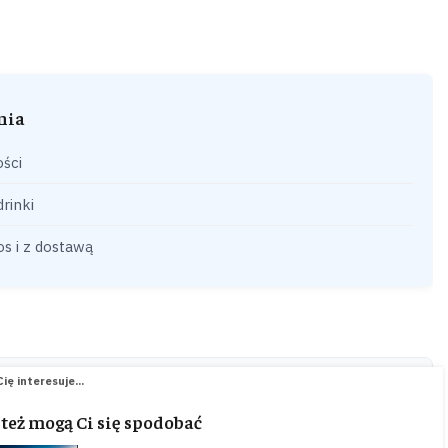
nia
ści
rinki
s i z dostawą
ię interesuje...
 też mogą Ci się spodobać