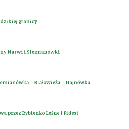
dzikiej granicy
iny Narwi i Siemianówki
Siemianówka – Białowieża – Hajnówka
a przez Rybienko Leśne i Fidest