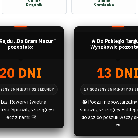
Gmina
Gmina
Rząśnik
Somianka
 Rajdu „Do Bram Mazur”
🔥 Do Pchlego Targ
pozostało:
Wyszkowie pozosta
20 DNI
13 DN
 Las, Rowery i świetna
📻 Poczuj niepowtarzalny 
fera. Sprawdź szczegóły i
sprawdź szczegóły Pchlego
jedź z nami! 🎒
dołącz do poszukiwaczy s
🗝️