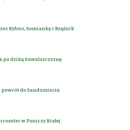
rzez Rybno, Somiankę i Rząśnik
k po dziką Suwalszczyznę
i powrót do Sandomierza
coaster w Puszczy Białej