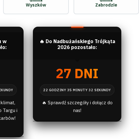
Gmina
Gmina
Wyszków
Zabrodzie
u w
🔥 Do Nadbużańskiego Trójkąta
ło:
2026 pozostało:
I
27 DNI
klimat,
🔥 Sprawdź szczegóły i dołącz do
 Targu i
nas!
karbów!