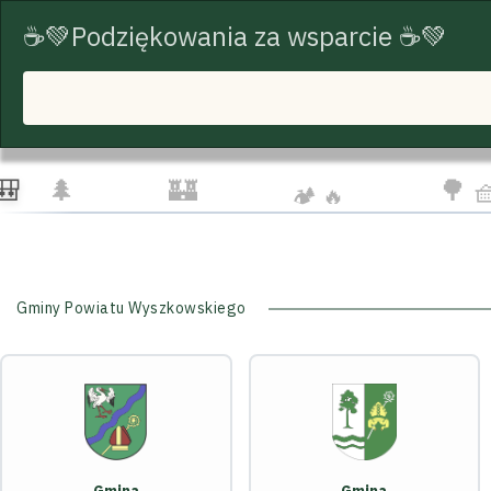
☕💚Podziękowania za wsparcie ☕💚
START
TRASY ROWEROWE
TURYSTYKA
☁️
🦅
👨‍👩
🌲
🏰
🌳 
🏕️ 🔥
Gminy Powiatu Wyszkowskiego