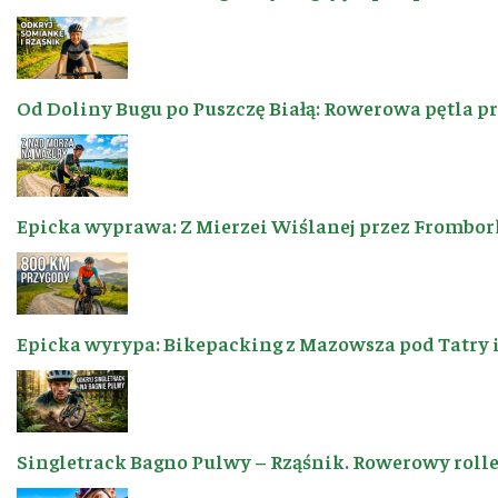
Od Doliny Bugu po Puszczę Białą: Rowerowa pętla p
Epicka wyprawa: Z Mierzei Wiślanej przez Frombor
Epicka wyrypa: Bikepacking z Mazowsza pod Tatry 
Singletrack Bagno Pulwy – Rząśnik. Rowerowy roller