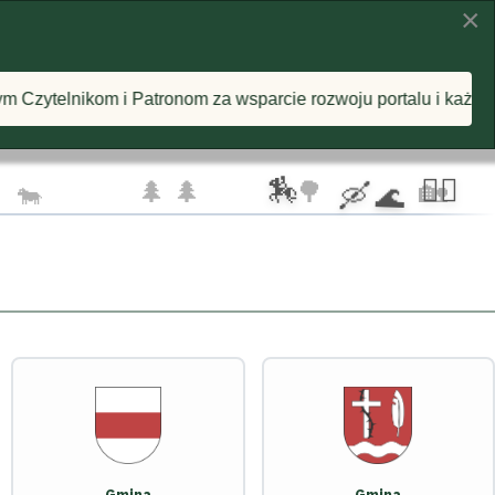
×
KI
INSPIRACJE
O PROJEKCIE
a wsparcie rozwoju portalu i każdą postawioną wirtualną kaw
🦅 🦅
☁️
🏇
🚴‍♂️
🌲 🌲
🌳
🏡
🐄
🛶 🌊