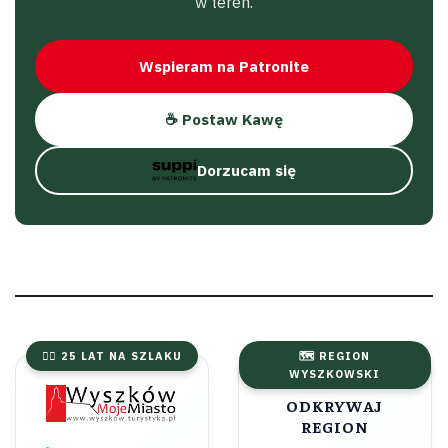
w teren.
Wspieram na Patronite
☕ Postaw Kawę
Dorzucam się
🚴‍♂️ 25 LAT NA SZLAKU
🗺️ REGION
WYSZKOWSKI
ODKRYWAJ
REGION