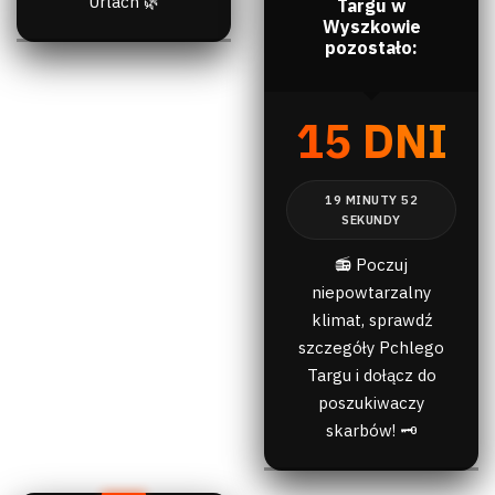
Urlach 🌿
Targu w
Wyszkowie
pozostało:
15 DNI
📻 Poczuj
niepowtarzalny
klimat, sprawdź
szczegóły Pchlego
Targu i dołącz do
poszukiwaczy
skarbów! 🗝️