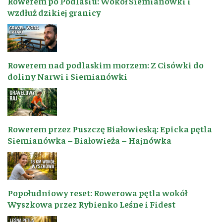
Rowerem po Podlasiu: Wokół Siemianówki i
wzdłuż dzikiej granicy
Rowerem nad podlaskim morzem: Z Cisówki do
doliny Narwi i Siemianówki
Rowerem przez Puszczę Białowieską: Epicka pętla
Siemianówka – Białowieża – Hajnówka
Popołudniowy reset: Rowerowa pętla wokół
Wyszkowa przez Rybienko Leśne i Fidest