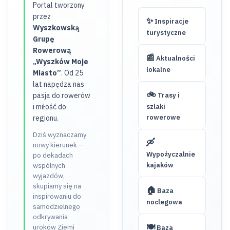
Portal tworzony
przez
✨
Inspiracje
Wyszkowską
turystyczne
Grupę
Rowerową
📰
Aktualności
„Wyszków Moje
lokalne
Miasto”
. Od 25
lat napędza nas
🚲
pasja do rowerów
Trasy i
i miłość do
szlaki
rowerowe
regionu.
Dziś wyznaczamy
🛶
nowy kierunek –
Wypożyczalnie
po dekadach
kajaków
wspólnych
wyjazdów,
skupiamy się na
🏠
Baza
inspirowaniu do
noclegowa
samodzielnego
odkrywania
🍽️
uroków Ziemi
Baza