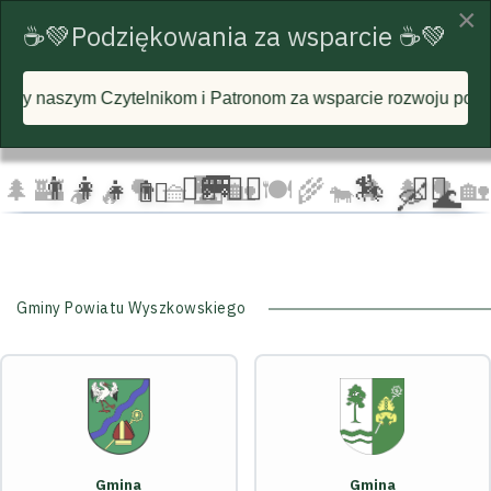
×
☕💚Podziękowania za wsparcie ☕💚
telnikom i Patronom za wsparcie rozwoju portalu i każdą pos
☁️
🦅
🦅 🦅
☁️
☁️
🚐
👨‍👩‍👧‍👦
🏃‍♂️ 🏃‍♀️
🏇
🚴‍♂️
🌲
🏰
🌳 🧺
🌉
🏡 🍽️
🌾
🌲 🌲
🌳
🏡
🚴‍♀️
🐄
🛶 🌊
🏕️ 🔥
Gminy Powiatu Wyszkowskiego
Gmina
Gmina