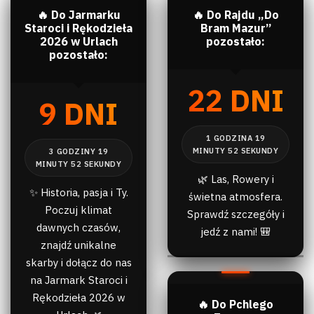
🔥 Do Jarmarku
🔥 Do Rajdu „Do
Staroci i Rękodzieła
Bram Mazur”
2026 w Urlach
pozostało:
pozostało:
22 DNI
9 DNI
🌿 Las, Rowery i
✨ Historia, pasja i Ty.
świetna atmosfera.
Poczuj klimat
Sprawdź szczegóły i
dawnych czasów,
jedź z nami! 🎒
znajdź unikalne
skarby i dołącz do nas
na Jarmark Staroci i
Rękodzieła 2026 w
🔥 Do Pchlego