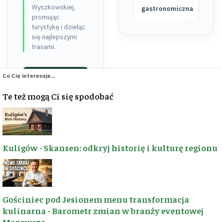
Wyszkowskiej,
gastronomiczna
promując
turystykę i dzieląc
się najlepszymi
trasami.
Co Cię interesuje...
POZNAJ NASZĄ HISTORIĘ ➔
Te też mogą Ci się spodobać
♥ RAZEM BUDUJEMY
📬 BĄDŹMY W
KONTAKCIE
Kuligów - Skansen: odkryj historię i kulturę regionu
KONTAKT
WSPARCIE
Masz propozycję
Dzięki wsparciu
trasy, ciekawostkę z
pasjonatów tworzymy
regionu lub chcesz
nowe trasy i dbamy o
Gościniec pod Jesionem menu transformacja
nawiązać
region. Każda złotówka
kulinarna - Barometr zmian w branży eventowej
współpracę? Napisz
to realne kilometry
Mazowsza
do nas!