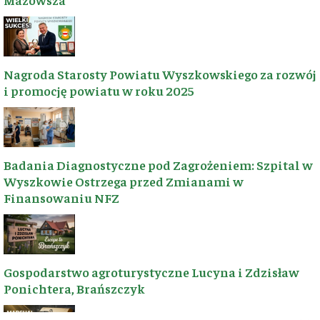
szlaków!
📧
kontakt@wyszkow.turyst
🛡️
Patronite
Nagroda Starosty Powiatu Wyszkowskiego za rozwój
Ziemia
☕
Postaw
i promocję powiatu w roku 2025
📍
Wyszkowska,
wirtualną kawę
Polska
💡
Dorzuć się
przez Suppi
ŚLEDŹ NAS NA FACEBOOK
Badania Diagnostyczne pod Zagrożeniem: Szpital w
Wyszkowie Ostrzega przed Zmianami w
Finansowaniu NFZ
Gospodarstwo agroturystyczne Lucyna i Zdzisław
Ponichtera, Brańszczyk