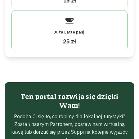
15 zł
Duża Latte pasji
25 zł
Ten portal rozwija się dzięki
Wam!
Podoba Ci się to, co robimy dla lokalnej turystyki?
Zostań naszym Patronem, postaw nam wirtualną
kawę lub dorzuć się przez Suppi na kolejne wyjazdy