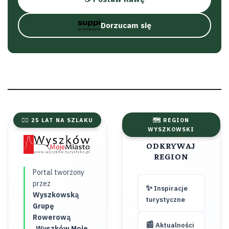
Dorzucam się
🚴‍♂️ 25 LAT NA SZLAKU
🗺️ REGION
WYSZKOWSKI
ODKRYWAJ
REGION
Portal tworzony
przez
✨
Inspiracje
Wyszkowską
turystyczne
Grupę
Rowerową
📰
Aktualności
„Wyszków Moje