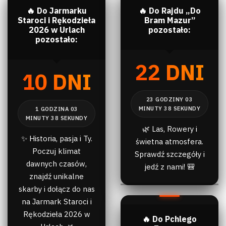
🔥 Do Jarmarku
🔥 Do Rajdu „Do
Staroci i Rękodzieła
Bram Mazur”
2026 w Urlach
pozostało:
pozostało:
22 DNI
10 DNI
🌿 Las, Rowery i
✨ Historia, pasja i Ty.
świetna atmosfera.
Poczuj klimat
Sprawdź szczegóły i
dawnych czasów,
jedź z nami! 🎒
znajdź unikalne
skarby i dołącz do nas
na Jarmark Staroci i
Rękodzieła 2026 w
🔥 Do Pchlego