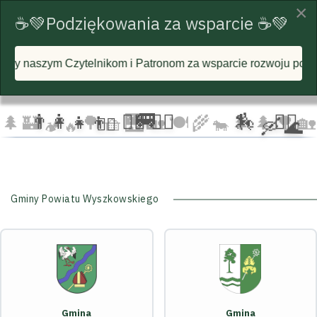
×
☕💚Podziękowania za wsparcie ☕💚
telnikom i Patronom za wsparcie rozwoju portalu i każdą post
☁️
🦅
🦅 🦅
☁️
☁️
🚐
👨‍👩‍👧‍👦
🏃‍♂️ 🏃‍♀️
🏇
🚴‍♂️
🌲
🏰
🌳 🧺
🌉
🏡 🍽️
🌾
🌲 🌲
🌳
🏡
🚴‍♀️
🐄
🛶 🌊
🏕️ 🔥
Gminy Powiatu Wyszkowskiego
Gmina
Gmina