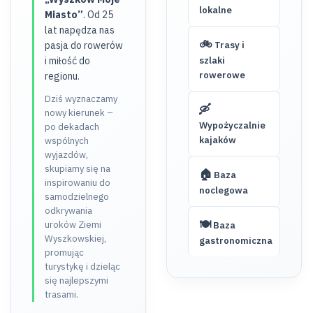
lokalne
Miasto”
. Od 25
lat napędza nas
🚲
pasja do rowerów
Trasy i
i miłość do
szlaki
rowerowe
regionu.
Dziś wyznaczamy
🛶
nowy kierunek –
Wypożyczalnie
po dekadach
kajaków
wspólnych
wyjazdów,
skupiamy się na
🏠
Baza
inspirowaniu do
noclegowa
samodzielnego
odkrywania
🍽️
uroków Ziemi
Baza
Wyszkowskiej,
gastronomiczna
promując
turystykę i dzieląc
się najlepszymi
trasami.