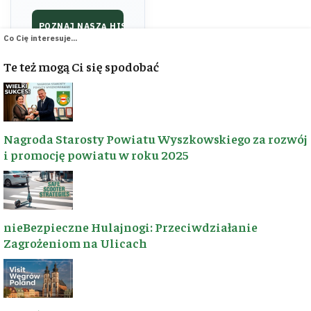
POZNAJ NASZĄ HISTORIĘ ➔
Co Cię interesuje...
Te też mogą Ci się spodobać
♥ RAZEM BUDUJEMY
📬 BĄDŹMY W
KONTAKCIE
KONTAKT
WSPARCIE
Nagroda Starosty Powiatu Wyszkowskiego za rozwój
i promocję powiatu w roku 2025
Masz propozycję
Dzięki wsparciu
trasy, ciekawostkę z
pasjonatów tworzymy
regionu lub chcesz
nowe trasy i dbamy o
nawiązać
region. Każda złotówka
współpracę? Napisz
to realne kilometry
nieBezpieczne Hulajnogi: Przeciwdziałanie
do nas!
szlaków!
Zagrożeniom na Ulicach
📧
kontakt@wyszkow.turyst
🛡️
Patronite
Ziemia
☕