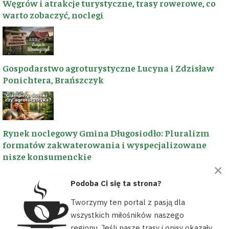
Postaw
Węgrów i atrakcje turystyczne, trasy rowerowe, co
📍
Wyszkowska,
wirtualną kawę
warto zobaczyć, noclegi
Polska
💡
Dorzuć się
przez Suppi
ŚLEDŹ NAS NA FACEBOOK
Gospodarstwo agroturystyczne Lucyna i Zdzisław
Ponichtera, Brańszczyk
Rynek noclegowy Gmina Długosiodło: Pluralizm
formatów zakwaterowania i wyspecjalizowane
nisze konsumenckie
×
Podoba Ci się ta strona?
© 2026 wyszkow.turystyka.pl. Wszelkie prawa zastrzeżone. Projekt i
realizacja: Wyszkowska Grupa Rowerowa Wyszków Moje Miasto.
Tworzymy ten portal z pasją dla
Sportowe stypendia i nagrody burmistrza
wszystkich miłośników naszego
Wyszkowa za wybitne osiągnięcia
regionu. Jeśli nasze trasy i opisy okazały