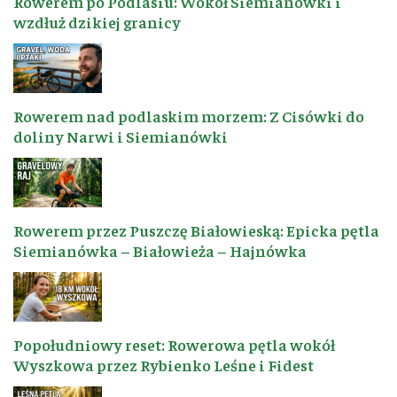
Rowerem po Podlasiu: Wokół Siemianówki i
wzdłuż dzikiej granicy
Rowerem nad podlaskim morzem: Z Cisówki do
doliny Narwi i Siemianówki
Rowerem przez Puszczę Białowieską: Epicka pętla
Siemianówka – Białowieża – Hajnówka
Popołudniowy reset: Rowerowa pętla wokół
Wyszkowa przez Rybienko Leśne i Fidest