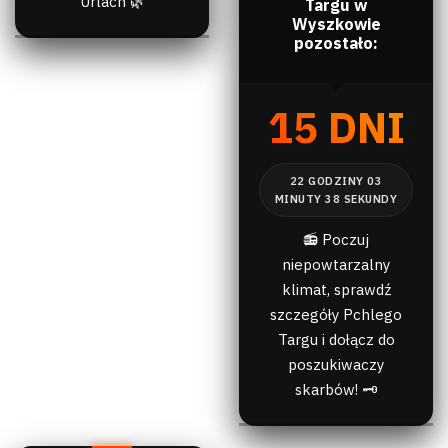
Urlach 🌿
Targu w
Wyszkowie
pozostało:
15 DNI
📻 Poczuj
niepowtarzalny
klimat, sprawdź
szczegóły Pchlego
Targu i dołącz do
poszukiwaczy
skarbów! 🗝️