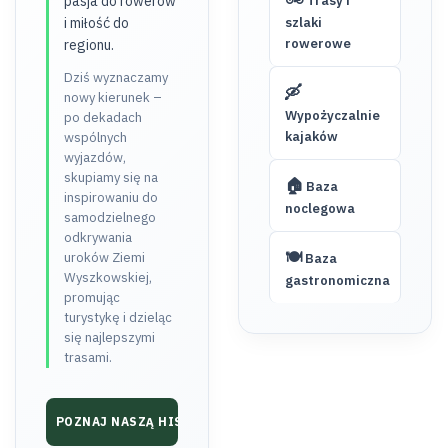
pasja do rowerów
Trasy i
i miłość do
szlaki
rowerowe
regionu.
Dziś wyznaczamy
🛶
nowy kierunek –
Wypożyczalnie
po dekadach
kajaków
wspólnych
wyjazdów,
skupiamy się na
🏠
Baza
inspirowaniu do
noclegowa
samodzielnego
odkrywania
🍽️
uroków Ziemi
Baza
Wyszkowskiej,
gastronomiczna
promując
turystykę i dzieląc
się najlepszymi
trasami.
POZNAJ NASZĄ HISTORIĘ ➔