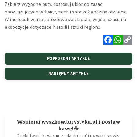
Zabierz wygodne buty, dostosuj ubiór do zasad
obowiązujących w świątyniach i sprawdź godziny otwarcia.
W muzeach warto zarezerwować trochę więcej czasu na
ekspozycje dotyczące historii i sztuki regionu.
Facebook
WhatsApp
Copy
POPRZEDNI ARTYKUŁ
Link
NASTĘPNY ARTYKUŁ
Wspieraj wyszkow.turystyka.pl i postaw
kawę! ☕
Dzięki Twojej kawie mogę dalej pisać i rozwijać serwis.