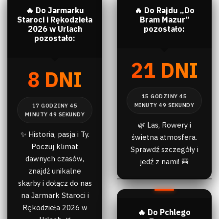
🔥 Do Jarmarku
🔥 Do Rajdu „Do
Staroci i Rękodzieła
Bram Mazur”
2026 w Urlach
pozostało:
pozostało:
21 DNI
8 DNI
🌿 Las, Rowery i
✨ Historia, pasja i Ty.
świetna atmosfera.
Poczuj klimat
Sprawdź szczegóły i
dawnych czasów,
jedź z nami! 🎒
znajdź unikalne
skarby i dołącz do nas
na Jarmark Staroci i
Rękodzieła 2026 w
🔥 Do Pchlego