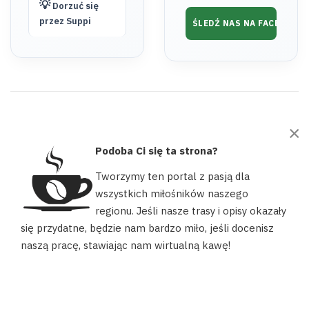
💡
Dorzuć się
przez Suppi
ŚLEDŹ NAS NA FACEBOOK
×
Podoba Ci się ta strona?
Tworzymy ten portal z pasją dla
wszystkich miłośników naszego
regionu. Jeśli nasze trasy i opisy okazały
© 2026 wyszkow.turystyka.pl. Wszelkie prawa zastrzeżone. Projekt i
Nasz portal używa plików cookies, aby ułatwić Ci korzystanie z
się przydatne, będzie nam bardzo miło, jeśli docenisz
realizacja: Wyszkowska Grupa Rowerowa Wyszków Moje Miasto.
naszych zasobów, dopasować treści do Twoich potrzeb oraz w
naszą pracę, stawiając nam wirtualną kawę!
celach statystycznych. Możesz określić warunki przechowywania
lub dostępu do plików cookies w swojej przeglądarce.
AKCEPTUJĘ