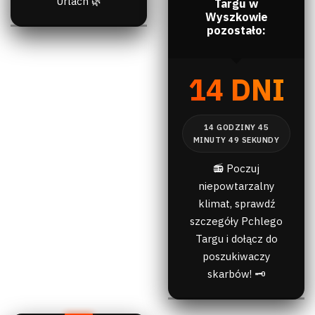
Urlach 🌿
Targu w
Wyszkowie
pozostało:
14 DNI
📻 Poczuj
niepowtarzalny
klimat, sprawdź
szczegóły Pchlego
Targu i dołącz do
poszukiwaczy
skarbów! 🗝️