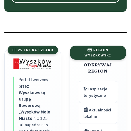
🚴‍♂️ 25 LAT NA SZLAKU
🗺️ REGION
WYSZKOWSKI
ODKRYWAJ
REGION
Portal tworzony
przez
✨
Inspiracje
Wyszkowską
turystyczne
Grupę
Rowerową
📰
Aktualności
„Wyszków Moje
lokalne
Miasto”
. Od 25
lat napędza nas
🚲