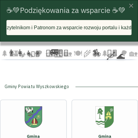
×
☕💚Podziękowania za wsparcie ☕💚
om za wsparcie rozwoju portalu i każdą postawioną wirtualną
☁️
🦅
🦅 🦅
☁️
☁️
🚐
👨‍👩‍👧‍👦
🏃‍♂️ 🏃‍♀️
🏇
🚴‍♂️
🌲
🏰
🌳 🧺
🌉
🏡 🍽️
🌾
🌲 🌲
🌳
🏡
🚴‍♀️
🛶 🌊
🐄
🏕️ 🔥
Gminy Powiatu Wyszkowskiego
Gmina
Gmina