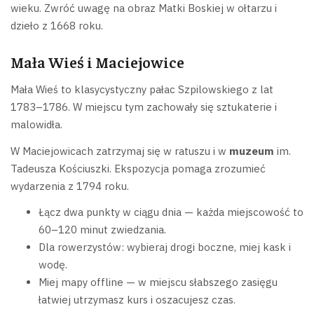
wieku. Zwróć uwagę na obraz Matki Boskiej w ołtarzu i
dzieło z 1668 roku.
Mała Wieś i Maciejowice
Mała Wieś to klasycystyczny pałac Szpilowskiego z lat
1783–1786. W miejscu tym zachowały się sztukaterie i
malowidła.
W Maciejowicach zatrzymaj się w ratuszu i w
muzeum
im.
Tadeusza Kościuszki. Ekspozycja pomaga zrozumieć
wydarzenia z 1794 roku.
Łącz dwa punkty w ciągu dnia — każda miejscowość to
60–120 minut zwiedzania.
Dla rowerzystów: wybieraj drogi boczne, miej kask i
wodę.
Miej mapy offline — w miejscu słabszego zasięgu
łatwiej utrzymasz kurs i oszacujesz czas.