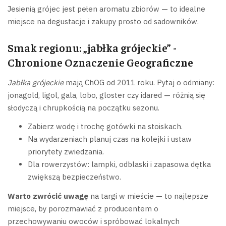
Jesienią grójec jest pełen aromatu zbiorów — to idealne
miejsce na degustacje i zakupy prosto od sadowników.
Smak regionu: „jabłka grójeckie” -
Chronione Oznaczenie Geograficzne
Jabłka grójeckie
mają ChOG od 2011 roku. Pytaj o odmiany:
jonagold, ligol, gala, lobo, gloster czy idared — różnią się
słodyczą i chrupkością na początku sezonu.
Zabierz wodę i trochę gotówki na stoiskach.
Na wydarzeniach planuj czas na kolejki i ustaw
priorytety zwiedzania.
Dla rowerzystów: lampki, odblaski i zapasowa dętka
zwiększą bezpieczeństwo.
Warto zwrócić uwagę
na targi w mieście — to najlepsze
miejsce, by porozmawiać z producentem o
przechowywaniu owoców i spróbować lokalnych