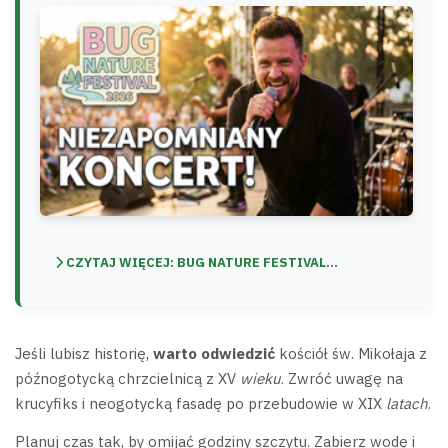
CZYTAJ WIĘCEJ: BUG NATURE FESTIVAL...
Jeśli lubisz historię,
warto odwiedzić
kościół św. Mikołaja z
późnogotycką chrzcielnicą z XV
wieku
. Zwróć uwagę na
krucyfiks i neogotycką fasadę po przebudowie w XIX
latach
.
Planuj czas tak, by omijać godziny szczytu. Zabierz wodę i