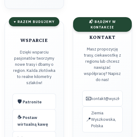
♥ RAZEM BUDUJEMY
📬 BĄDŹMY W
KONTAKCIE
KONTAKT
WSPARCIE
Masz propozycję
Dzięki wsparciu
trasy, ciekawostkę z
pasjonatów tworzymy
regionu lub chcesz
nowe trasy i dbamy o
nawiązać
region. Każda złotówka
współpracę? Napisz
to realne kilometry
do nas!
szlaków!
📧
kontakt@wyszkow.turyst
🛡️
Patronite
Ziemia
☕
Postaw
📍
Wyszkowska,
wirtualną kawę
Polska