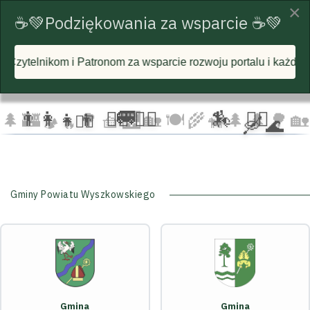
×
☕💚Podziękowania za wsparcie ☕💚
m za wsparcie rozwoju portalu i każdą postawioną wirtualną 
☁️
🦅
🦅 🦅
☁️
☁️
🚐
👨‍👩‍👧‍👦
🏃‍♂️ 🏃‍♀️
🏇
🚴‍♂️
🌲
🏰
🌳 🧺
🌉
🏡 🍽️
🌾
🌲 🌲
🌳
🏡
🚴‍♀️
🛶 🌊
🐄
🏕️ 🔥
Gminy Powiatu Wyszkowskiego
Gmina
Gmina