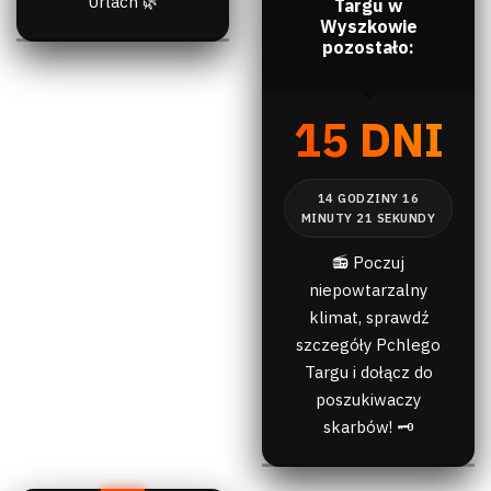
Urlach 🌿
Targu w
Wyszkowie
pozostało:
15 DNI
📻 Poczuj
niepowtarzalny
klimat, sprawdź
szczegóły Pchlego
Targu i dołącz do
poszukiwaczy
skarbów! 🗝️