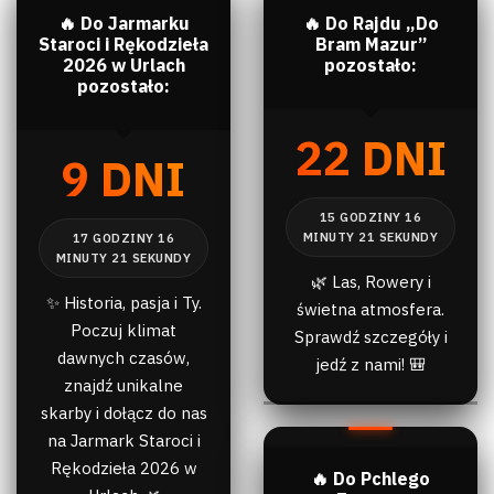
🔥 Do Jarmarku
🔥 Do Rajdu „Do
Staroci i Rękodzieła
Bram Mazur”
2026 w Urlach
pozostało:
pozostało:
22 DNI
9 DNI
🌿 Las, Rowery i
✨ Historia, pasja i Ty.
świetna atmosfera.
Poczuj klimat
Sprawdź szczegóły i
dawnych czasów,
jedź z nami! 🎒
znajdź unikalne
skarby i dołącz do nas
na Jarmark Staroci i
Rękodzieła 2026 w
🔥 Do Pchlego