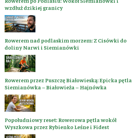
Rowerem po Podlasiu: Wokół Siemianówki i
wzdłuż dzikiej granicy
Rowerem nad podlaskim morzem: Z Cisówki do
doliny Narwi i Siemianówki
Rowerem przez Puszczę Białowieską: Epicka pętla
Siemianówka – Białowieża – Hajnówka
Popołudniowy reset: Rowerowa pętla wokół
Wyszkowa przez Rybienko Leśne i Fidest