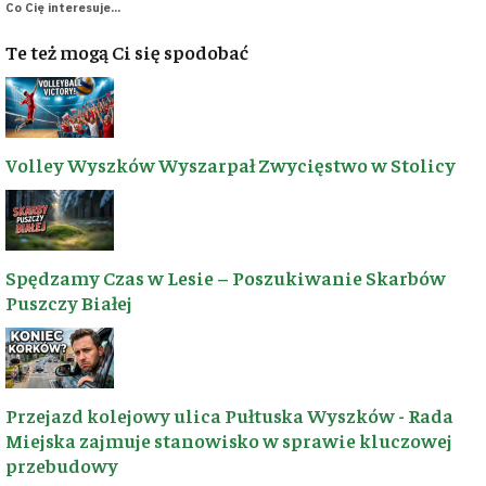
Co Cię interesuje...
Te też mogą Ci się spodobać
Volley Wyszków Wyszarpał Zwycięstwo w Stolicy
🚴‍♂️ 25 LAT NA SZLAKU
🗺️ REGION
WYSZKOWSKI
ODKRYWAJ
REGION
Spędzamy Czas w Lesie – Poszukiwanie Skarbów
Portal tworzony
Puszczy Białej
przez
✨
Inspiracje
Wyszkowską
turystyczne
Grupę
Rowerową
📰
Aktualności
„Wyszków Moje
Przejazd kolejowy ulica Pułtuska Wyszków - Rada
lokalne
Miasto”
. Od 25
Miejska zajmuje stanowisko w sprawie kluczowej
lat napędza nas
przebudowy
🚲
pasja do rowerów
Trasy i