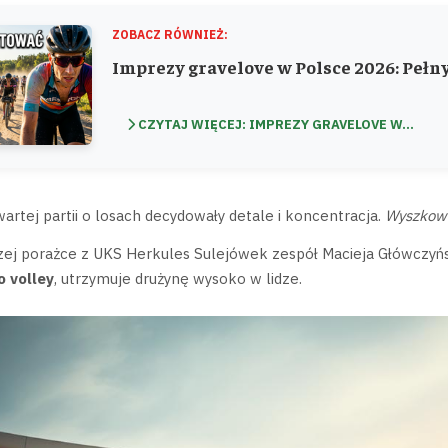
ZOBACZ RÓWNIEŻ:
Imprezy gravelove w Polsce 2026: Pełn
CZYTAJ WIĘCEJ: IMPREZY GRAVELOVE W...
wartej partii o losach decydowały detale i koncentracja.
Wyszkow
zej porażce z UKS Herkules Sulejówek zespół Macieja Główczyń
o volley
, utrzymuje drużynę wysoko w lidze.