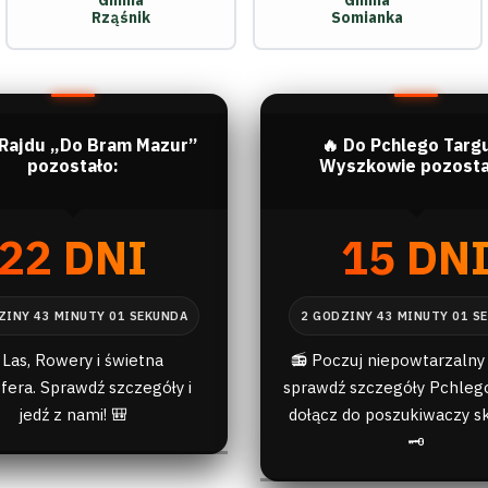
Gmina
Gmina
Rząśnik
Somianka
 Rajdu „Do Bram Mazur”
🔥 Do Pchlego Targ
pozostało:
Wyszkowie pozosta
22 DNI
15 DN
 Las, Rowery i świetna
📻 Poczuj niepowtarzalny 
fera. Sprawdź szczegóły i
sprawdź szczegóły Pchlego
jedź z nami! 🎒
dołącz do poszukiwaczy s
🗝️