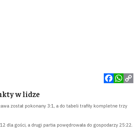
Facebook
WhatsApp
Copy
kty w lidze
Link
wa został pokonany 3:1, a do tabeli trafiły kompletne trzy
12 dla gości, a drugi partia powędrowała do gospodarzy 25:22.