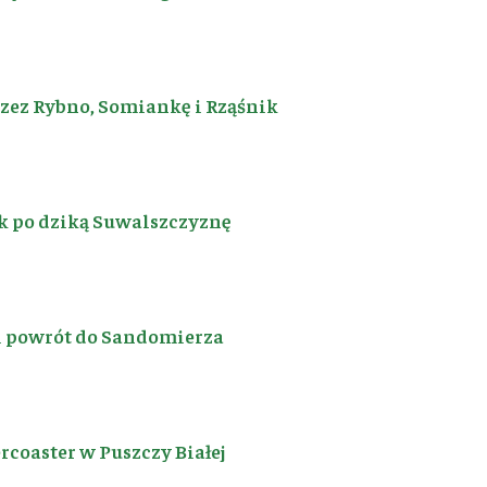
rzez Rybno, Somiankę i Rząśnik
k po dziką Suwalszczyznę
i powrót do Sandomierza
coaster w Puszczy Białej