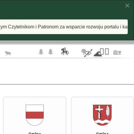
×
KI
INSPIRACJE
O PROJEKCIE
arcie rozwoju portalu i każdą postawioną wirtualną kawę! Ra
🦅 🦅
☁️
🏇
🚴‍♂️
🌲 🌲
🌳
🏡
🐄
🛶 🌊