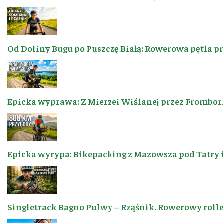
Od Doliny Bugu po Puszczę Białą: Rowerowa pętla p
Epicka wyprawa: Z Mierzei Wiślanej przez Frombor
Epicka wyrypa: Bikepacking z Mazowsza pod Tatry 
Singletrack Bagno Pulwy – Rząśnik. Rowerowy roller