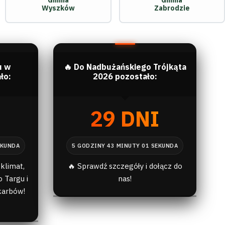
Gmina
Gmina
Wyszków
Zabrodzie
u w
🔥 Do Nadbużańskiego Trójkąta
ło:
2026 pozostało:
I
29 DNI
klimat,
🔥 Sprawdź szczegóły i dołącz do
 Targu i
nas!
karbów!