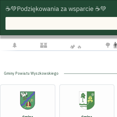
☕💚Podziękowania za wsparcie ☕💚
START
TRASY ROWEROWE
TURYSTYKA
☕❤
☁️
🦅
👨‍👩‍👧
🌲
🏰
🌳 
🏕️ 🔥
Gminy Powiatu Wyszkowskiego