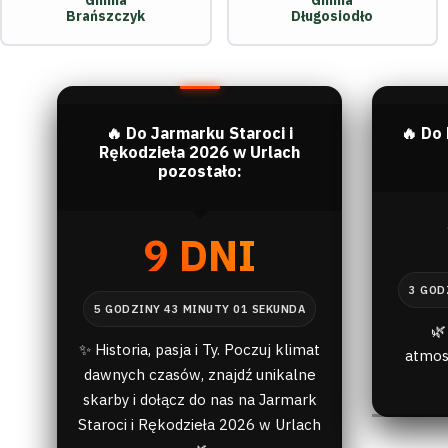
Gmina
Gmina
Brańszczyk
Długosiodło
🔥 Do Jarmarku Staroci i
🔥 Do
Rękodzieła 2026 w Urlach
pozostało:
9 DNI
🌿
✨ Historia, pasja i Ty. Poczuj klimat
atmos
dawnych czasów, znajdź unikalne
skarby i dołącz do nas na Jarmark
Staroci i Rękodzieła 2026 w Urlach