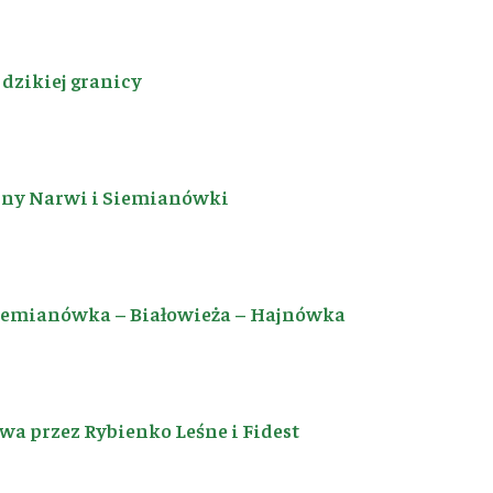
dzikiej granicy
iny Narwi i Siemianówki
Siemianówka – Białowieża – Hajnówka
a przez Rybienko Leśne i Fidest