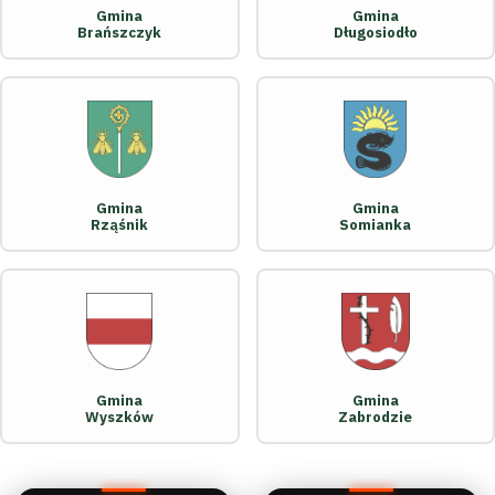
Gmina
Gmina
Brańszczyk
Długosiodło
Gmina
Gmina
Rząśnik
Somianka
Gmina
Gmina
Wyszków
Zabrodzie