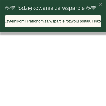
×
☕💚Podziękowania za wsparcie ☕💚
nom za wsparcie rozwoju portalu i każdą postawioną wirtualn