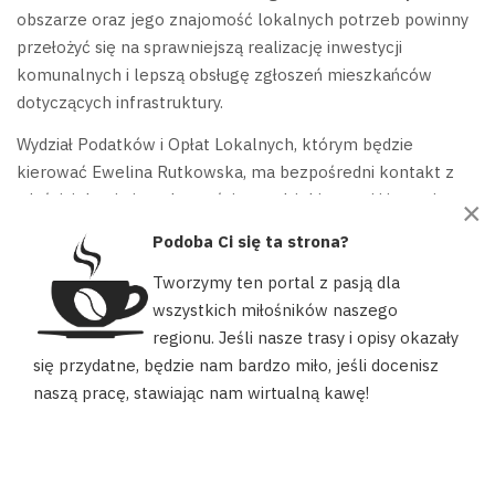
obszarze oraz jego znajomość lokalnych potrzeb powinny
przełożyć się na sprawniejszą realizację inwestycji
komunalnych i lepszą obsługę zgłoszeń mieszkańców
dotyczących infrastruktury.
Wydział Podatków i Opłat Lokalnych, którym będzie
kierować Ewelina Rutkowska, ma bezpośredni kontakt z
właścicielami nieruchomości, przedsiębiorcami i innymi
×
podatnikami. Sprawność działania tego wydziału przekłada
Podoba Ci się ta strona?
się na komfort załatwiania spraw podatkowych.
Tworzymy ten portal z pasją dla
Nowa naczelniczka z wykształceniem prawniczym i
wszystkich miłośników naszego
specjalizacją w egzekucji administracyjnej powinna
regionu. Jeśli nasze trasy i opisy okazały
zapewnić profesjonalne podejście do spraw podatkowych,
Nasz portal używa plików cookies, aby ułatwić Ci korzystanie z
się przydatne, będzie nam bardzo miło, jeśli docenisz
naszych zasobów, dopasować treści do Twoich potrzeb oraz w
łącząc skuteczność działania z indywidualnym podejściem
naszą pracę, stawiając nam wirtualną kawę!
celach statystycznych. Możesz określić warunki przechowywania
do sytuacji podatników.
lub dostępu do plików cookies w swojej przeglądarce.
AKCEPTUJĘ
Obsługa podatników