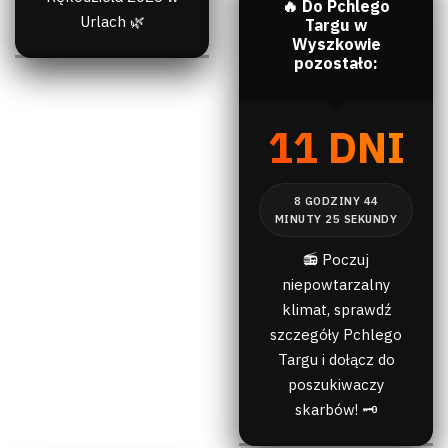
🔥 Do Pchlego
Urlach 🌿
Targu w
Wyszkowie
pozostało:
11 DNI
📻 Poczuj
niepowtarzalny
klimat, sprawdź
szczegóły Pchlego
Targu i dołącz do
poszukiwaczy
skarbów! 🗝️