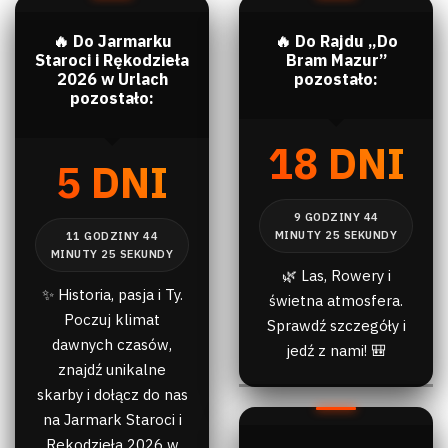
🔥 Do Jarmarku
🔥 Do Rajdu „Do
Staroci i Rękodzieła
Bram Mazur”
2026 w Urlach
pozostało:
pozostało:
18 DNI
5 DNI
🌿 Las, Rowery i
✨ Historia, pasja i Ty.
świetna atmosfera.
Poczuj klimat
Sprawdź szczegóły i
dawnych czasów,
jedź z nami! 🎒
znajdź unikalne
skarby i dołącz do nas
na Jarmark Staroci i
Rękodzieła 2026 w