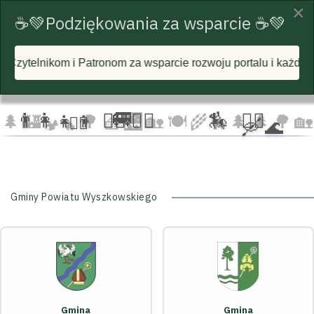
×
☕💚Podziękowania za wsparcie ☕💚
om za wsparcie rozwoju portalu i każdą postawioną wirtualną 
☁️
🦅
🦅 🦅
☁️
☁️
🚐
👨‍👩‍👧‍👦
🏃‍♂️ 🏃‍♀️
🏇
🚴‍♂️
🌲
🏰
🌳 🧺
🌉
🏡 🍽️
🌾
🌲 🌲
🌳
🏡
🚴‍♀️
🛶 🌊
🐄
🏕️ 🔥
Gminy Powiatu Wyszkowskiego
Gmina
Gmina