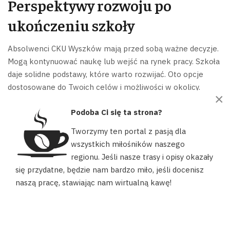
Perspektywy rozwoju po
ukończeniu szkoły
Absolwenci CKU Wyszków mają przed sobą ważne decyzje.
Mogą kontynuować naukę lub wejść na rynek pracy. Szkoła
daje solidne podstawy, które warto rozwijać. Oto opcje
dostosowane do Twoich celów i możliwości w okolicy.
×
Możliwości kontynuacji nauki
Podoba Ci się ta strona?
Tworzymy ten portal z pasją dla
W CKU Wyszków przygotowaliśmy
mapę edukacyjnych
wszystkich miłośników naszego
ścieżek
. Ułatwia ona przejście na studia. Dzięki współpracy
regionu. Jeśli nasze trasy i opisy okazały
z uczelniami, nasi absolwenci mają do wyboru:
Nasz portal używa plików cookies, aby ułatwić Ci korzystanie z
się przydatne, będzie nam bardzo miło, jeśli docenisz
naszych zasobów, dopasować treści do Twoich potrzeb oraz w
Kierunki inżynierskie na Politechnice Warszawskiej
naszą pracę, stawiając nam wirtualną kawę!
celach statystycznych. Możesz określić warunki przechowywania
(automatyka i robotyka)
lub dostępu do plików cookies w swojej przeglądarce.
Programy menedżerskie w Szkole Głównej
AKCEPTUJĘ
Handlowej