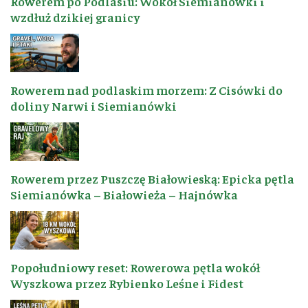
Rowerem po Podlasiu: Wokół Siemianówki i
wzdłuż dzikiej granicy
Rowerem nad podlaskim morzem: Z Cisówki do
doliny Narwi i Siemianówki
Rowerem przez Puszczę Białowieską: Epicka pętla
Siemianówka – Białowieża – Hajnówka
Popołudniowy reset: Rowerowa pętla wokół
Wyszkowa przez Rybienko Leśne i Fidest