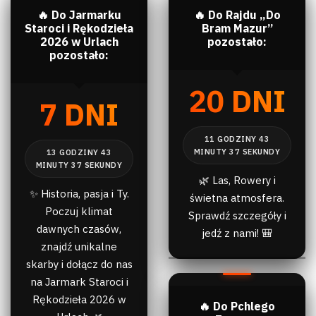
🔥 Do Jarmarku
🔥 Do Rajdu „Do
Staroci i Rękodzieła
Bram Mazur”
2026 w Urlach
pozostało:
pozostało:
20 DNI
7 DNI
🌿 Las, Rowery i
✨ Historia, pasja i Ty.
świetna atmosfera.
Poczuj klimat
Sprawdź szczegóły i
dawnych czasów,
jedź z nami! 🎒
znajdź unikalne
skarby i dołącz do nas
na Jarmark Staroci i
Rękodzieła 2026 w
🔥 Do Pchlego