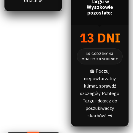
Urlach 🌿
Targu w
Wyszkowie
pozostało:
13 DNI
📻 Poczuj
niepowtarzalny
klimat, sprawdź
szczegóły Pchlego
Targu i dołącz do
poszukiwaczy
skarbów! 🗝️