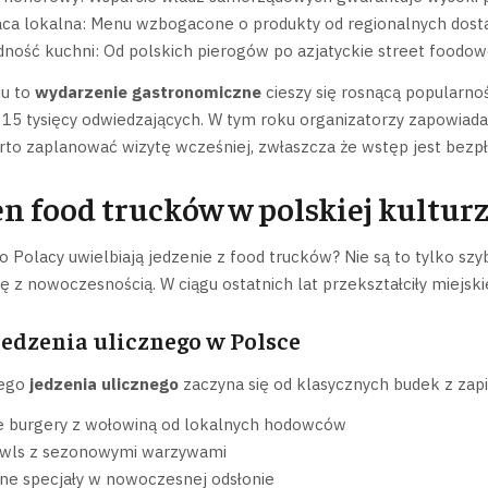
ca lokalna: Menu wzbogacone o produkty od regionalnych dos
ność kuchni: Od polskich pierogów po azjatyckie street foodow
u to
wydarzenie gastronomiczne
cieszy się rosnącą popularno
 15 tysięcy odwiedzających. W tym roku organizatorzy zapowiadaj
to zaplanować wizytę wcześniej, zwłaszcza że wstęp jest bezpł
 food trucków w polskiej kulturz
o Polacy uwielbiają jedzenie z food trucków? Nie są to tylko szy
ję z nowoczesnością. W ciągu ostatnich lat przekształciły miejs
jedzenia ulicznego w Polsce
iego
jedzenia ulicznego
zaczyna się od klasycznych budek z zapi
e burgery z wołowiną od lokalnych hodowców
wls z sezonowymi warzywami
ne specjały w nowoczesnej odsłonie