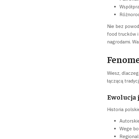
Współpra
Różnorod
Nie bez powod
food trucków i
nagrodami. War
Fenomen
Wiesz, dlaczeg
łączącą tradyc
Ewolucja 
Historia polsk
Autorski
Wege bo
Regional