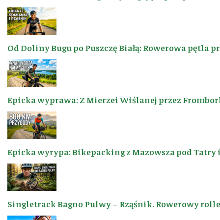
Od Doliny Bugu po Puszczę Białą: Rowerowa pętla p
Epicka wyprawa: Z Mierzei Wiślanej przez Frombor
Epicka wyrypa: Bikepacking z Mazowsza pod Tatry 
Singletrack Bagno Pulwy – Rząśnik. Rowerowy roller