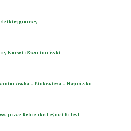
dzikiej granicy
iny Narwi i Siemianówki
Siemianówka – Białowieża – Hajnówka
a przez Rybienko Leśne i Fidest