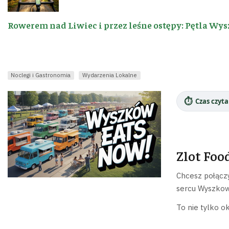
Rowerem nad Liwiec i przez leśne ostępy: Pętla Wys
Noclegi i Gastronomia
Wydarzenia Lokalne
⏱️
Czas czyta
Zlot Foo
Chcesz połącz
sercu Wyszkowa
To nie tylko o