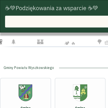
☕💚Podziękowania za wsparcie ☕💚
START
TRASY ROWEROWE
TURYSTYKA
☁️
🦅
👨‍👩
🌲
🏰
🌳 
🏕️ 🔥
Gminy Powiatu Wyszkowskiego