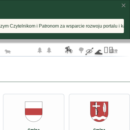
×
KI
INSPIRACJE
O PROJEKCIE
onom za wsparcie rozwoju portalu i każdą postawioną wirtual
🦅 🦅
☁️
🏇
🚴‍♂️
🌲 🌲
🌳
🏡
🐄
🛶 🌊