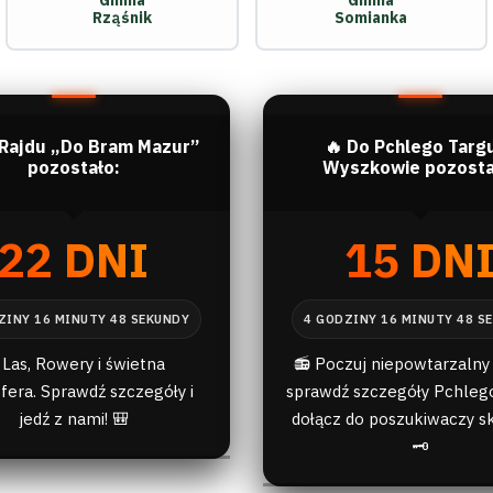
Gmina
Gmina
Rząśnik
Somianka
 Rajdu „Do Bram Mazur”
🔥 Do Pchlego Targ
pozostało:
Wyszkowie pozosta
22 DNI
15 DN
 Las, Rowery i świetna
📻 Poczuj niepowtarzalny 
fera. Sprawdź szczegóły i
sprawdź szczegóły Pchlego
jedź z nami! 🎒
dołącz do poszukiwaczy s
🗝️