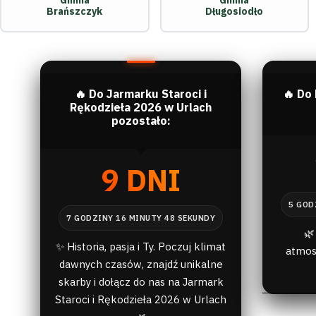
Gmina
Gmina
Brańszczyk
Długosiodło
🔥 Do Jarmarku Staroci i
🔥 Do
Rękodzieła 2026 w Urlach
pozostało:
9 DNI
🌿
✨ Historia, pasja i Ty. Poczuj klimat
atmos
dawnych czasów, znajdź unikalne
skarby i dołącz do nas na Jarmark
Staroci i Rękodzieła 2026 w Urlach