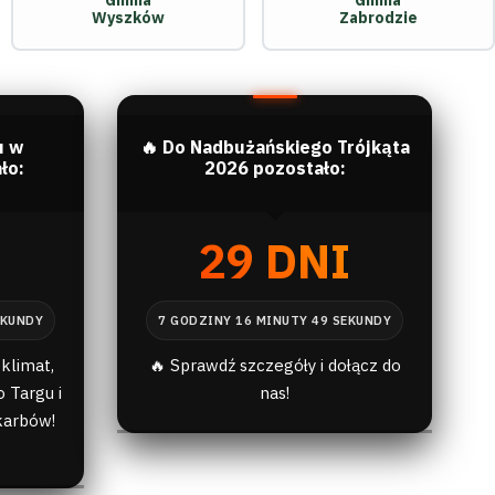
Gmina
Gmina
Wyszków
Zabrodzie
u w
🔥 Do Nadbużańskiego Trójkąta
ło:
2026 pozostało:
I
29 DNI
klimat,
🔥 Sprawdź szczegóły i dołącz do
 Targu i
nas!
karbów!