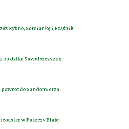
rzez Rybno, Somiankę i Rząśnik
k po dziką Suwalszczyznę
i powrót do Sandomierza
coaster w Puszczy Białej