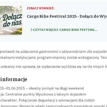
ZOBACZ RÓWNIEŻ:
Cargo Bike Festival 2025 - Dołącz do W
CZYTAJ WIĘCEJ: CARGO BIKE FESTIVAL...
postawili na
połączenie gastronomii z aktywnościami dla wszystk
okalnymi instytucjami, program imprezy został wzbogacony. Tera
unikalny mix sprawia, że wydarzenie wyróżnia się na tle innych fe
informacje
.05–01.06.2025 – idealny pomysł na długi weekend
cja: Centralne punkty Wyszkowa z łatwym dojazdem
 charakter: Połączenie degustacji z animacjami dla rodzin
 honorowy: Wsparcie władz samorządowych gwarantuje wysoki