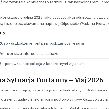
ź nie zawierała konkretnego terminu. Brak harmonogramu prac a
pierwszego grudnia 2025 roku podczas akcji odśnieżania placu 
ną historię oczekiwania na naprawę.Odpowiedź Władz na Pierwsz
aty
2025 - uszkodzenie fontanny podczas odśnieżania
6 - pierwsza interpelacja radnego
6 - ponowna interpelacja z konkretnymi żądaniami
a Sytuacja Fontanny – Maj 2026
osenne sprzyjają wszelkim pracom budowlanym. Brak działań ze
 otrzymali żadnych informacji o postępie sprawy. Cisza ze strony 
podważa zaufanie do instytucji lokalnych. Podatnicy mają prawo 