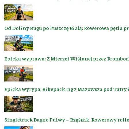
Od Doliny Bugu po Puszczę Białą: Rowerowa pętla p
Epicka wyprawa: Z Mierzei Wiślanej przez Frombor
Epicka wyrypa: Bikepacking z Mazowsza pod Tatry 
Singletrack Bagno Pulwy – Rząśnik. Rowerowy roller