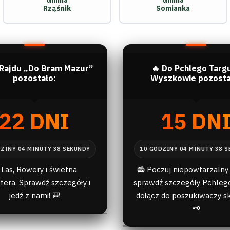
Gmina
Gmina
Rząśnik
Somianka
 Rajdu „Do Bram Mazur”
🔥 Do Pchlego Targ
pozostało:
Wyszkowie pozosta
22 DNI
15 DN
 Las, Rowery i świetna
📻 Poczuj niepowtarzalny 
fera. Sprawdź szczegóły i
sprawdź szczegóły Pchlego
jedź z nami! 🎒
dołącz do poszukiwaczy s
🗝️