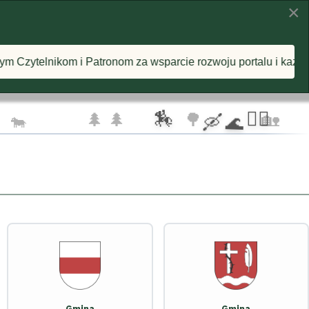
×
KI
INSPIRACJE
O PROJEKCIE
nom za wsparcie rozwoju portalu i każdą postawioną wirtualn
🦅 🦅
☁️
🏇
🚴‍♂️
🌲 🌲
🌳
🏡
🐄
🛶 🌊