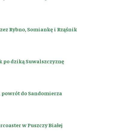
rzez Rybno, Somiankę i Rząśnik
k po dziką Suwalszczyznę
i powrót do Sandomierza
coaster w Puszczy Białej