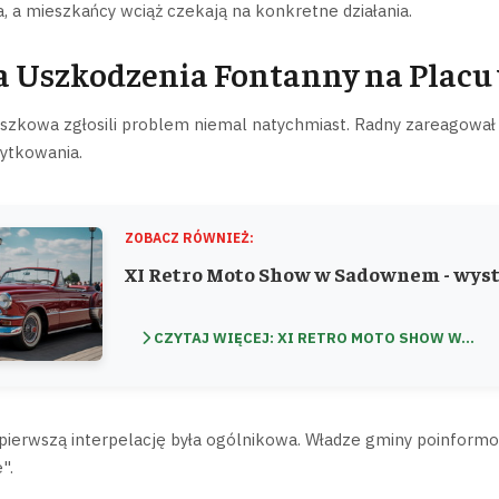
, a mieszkańcy wciąż czekają na konkretne działania.
a Uszkodzenia Fontanny na Plac
zkowa zgłosili problem niemal natychmiast. Radny zareagował 
ytkowania.
ZOBACZ RÓWNIEŻ:
XI Retro Moto Show w Sadownem - wyst
CZYTAJ WIĘCEJ: XI RETRO MOTO SHOW W...
ierwszą interpelację była ogólnikowa. Władze gminy poinformow
".