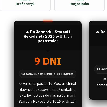
Gmina
Gmina
Brańszczyk
Długosiodło
🔥 Do Jarmarku Staroci i
🔥 Do
Rękodzieła 2026 w Urlach
pozostało:
9 DNI
🌿
✨ Historia, pasja i Ty. Poczuj klimat
atmos
dawnych czasów, znajdź unikalne
skarby i dołącz do nas na Jarmark
Staroci i Rękodzieła 2026 w Urlach