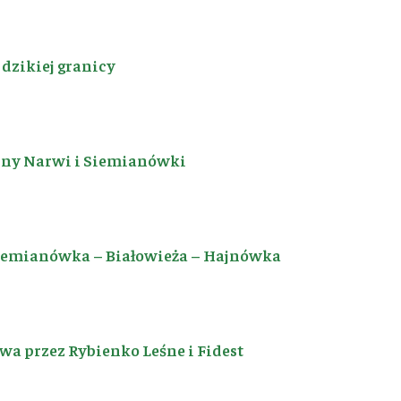
dzikiej granicy
iny Narwi i Siemianówki
Siemianówka – Białowieża – Hajnówka
a przez Rybienko Leśne i Fidest