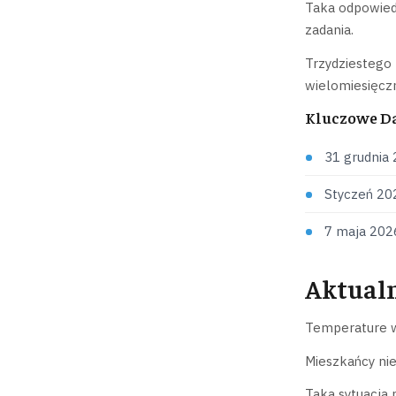
Taka odpowied
zadania.
Trzydziestego 
wielomiesięcz
Kluczowe D
31 grudnia 
Styczeń 202
7 maja 202
Aktualn
Temperature wi
Mieszkańcy nie
Taka sytuacja 