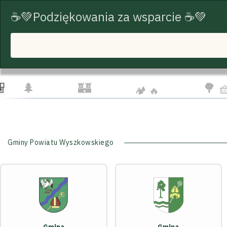
☕💚Podziękowania za wsparcie ☕💚
START
TRASY ROWEROWE
TURYSTYKA
☁️
🦅
👨‍👩
🌲
🏰
🌳 
🏕️ 🔥
Gminy Powiatu Wyszkowskiego