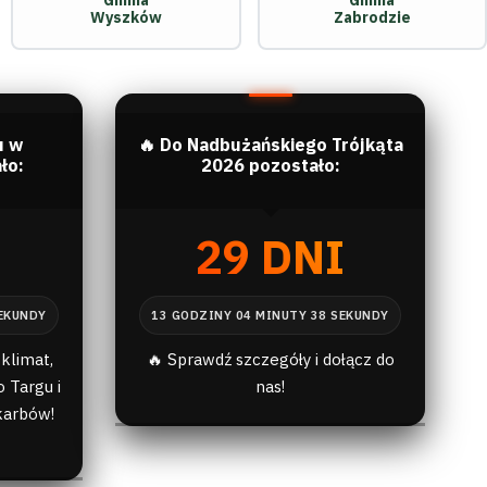
Gmina
Gmina
Wyszków
Zabrodzie
u w
🔥 Do Nadbużańskiego Trójkąta
ło:
2026 pozostało:
I
29 DNI
klimat,
🔥 Sprawdź szczegóły i dołącz do
 Targu i
nas!
karbów!