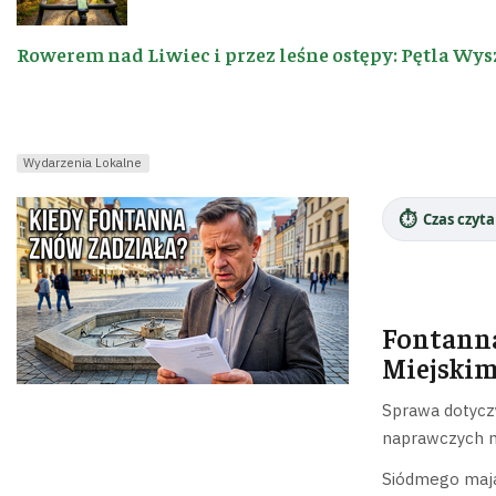
Rowerem nad Liwiec i przez leśne ostępy: Pętla Wys
Wydarzenia Lokalne
⏱️
Czas czyta
Fontanna
Miejski
Sprawa dotyczy
naprawczych m
Siódmego maja 