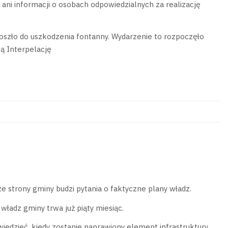
ni informacji o osobach odpowiedzialnych za realizację
doszło do uszkodzenia fontanny. Wydarzenie to rozpoczęło
ą Interpelację
 strony gminy budzi pytania o faktyczne plany władz.
władz gminy trwa już piąty miesiąc.
wiedzieć, kiedy zostanie naprawiony element infrastruktury