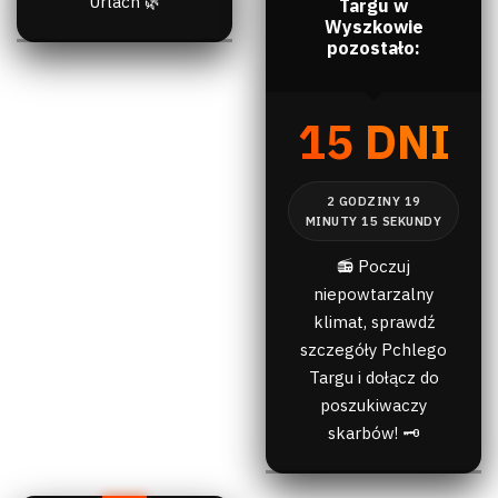
Urlach 🌿
Targu w
Wyszkowie
pozostało:
15 DNI
📻 Poczuj
niepowtarzalny
klimat, sprawdź
szczegóły Pchlego
Targu i dołącz do
poszukiwaczy
skarbów! 🗝️