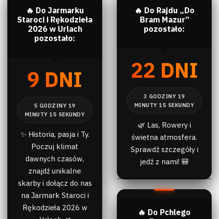
🔥 Do Jarmarku
🔥 Do Rajdu „Do
Staroci i Rękodzieła
Bram Mazur”
2026 w Urlach
pozostało:
pozostało:
22 DNI
9 DNI
🌿 Las, Rowery i
✨ Historia, pasja i Ty.
świetna atmosfera.
Poczuj klimat
Sprawdź szczegóły i
dawnych czasów,
jedź z nami! 🎒
znajdź unikalne
skarby i dołącz do nas
na Jarmark Staroci i
Rękodzieła 2026 w
🔥 Do Pchlego