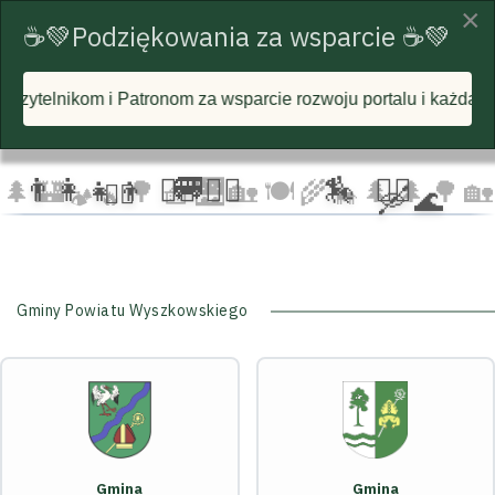
×
☕💚Podziękowania za wsparcie ☕💚
arcie rozwoju portalu i każdą postawioną wirtualną kawę! Ra
☁️
🦅
🦅 🦅
☁️
☁️
🚐
‍👩‍👧‍👦
🏃‍♂️ 🏃‍♀️
🏇
🚴‍♂️
🌲
🏰
🌳 🧺
🌉
🏡 🍽️
🌾
🌲 🌲
🌳
🏡
🚴‍♀️
🛶 🌊
🐄
🏕️ 🔥
Gminy Powiatu Wyszkowskiego
Gmina
Gmina