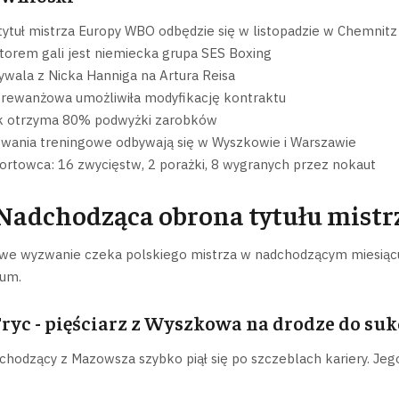
tytuł mistrza Europy WBO odbędzie się w listopadzie w Chemnitz
torem gali jest niemiecka grupa SES Boxing
ywala z Nicka Hanniga na Artura Reisa
 rewanżowa umożliwiła modyfikację kontraktu
k otrzyma 80% podwyżki zarobków
wania treningowe odbywają się w Wyszkowie i Warszawie
portowca: 16 zwycięstw, 2 porażki, 8 wygranych przez nokaut
Nadchodząca obrona tytułu mistr
we wyzwanie czeka polskiego mistrza w nadchodzącym miesiącu.
um.
ryc - pięściarz z Wyszkowa na drodze do su
chodzący z Mazowsza szybko piął się po szczeblach kariery. Je