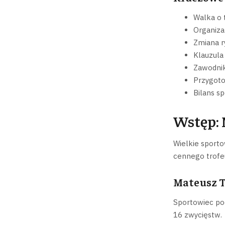
Walka o 
Organiza
Zmiana r
Klauzula
Zawodni
Przygoto
Bilans s
Wstęp: 
Wielkie sporto
cennego trofe
Mateusz T
Sportowiec po
16 zwycięstw.