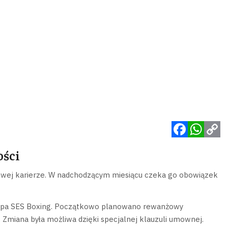
Facebook
WhatsApp
Copy
ości
Link
towej karierze. W nadchodzącym miesiącu czeka go obowiązek
grupa SES Boxing. Początkowo planowano rewanżowy
 Zmiana była możliwa dzięki specjalnej klauzuli umownej.