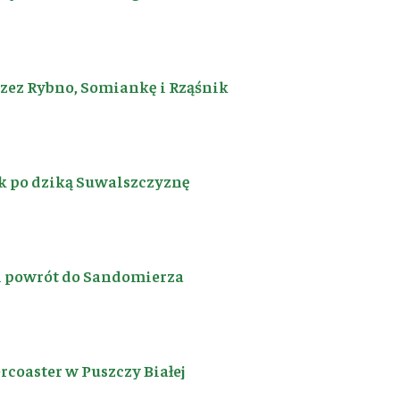
rzez Rybno, Somiankę i Rząśnik
k po dziką Suwalszczyznę
i powrót do Sandomierza
coaster w Puszczy Białej