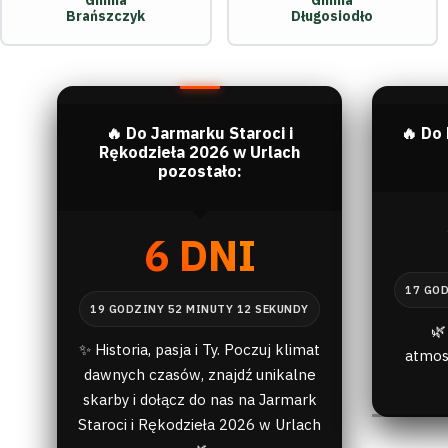
Gmina
Gmina
Brańszczyk
Długosiodło
🔥 Do Jarmarku Staroci i
🔥 Do
Rękodzieła 2026 w Urlach
pozostało:
6 DNI
🌿
✨ Historia, pasja i Ty. Poczuj klimat
atmos
dawnych czasów, znajdź unikalne
skarby i dołącz do nas na Jarmark
Staroci i Rękodzieła 2026 w Urlach