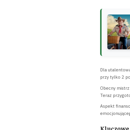
Dla utalentow
przy tylko 2 p
Obecny mistrz 
Teraz przygoto
Aspekt finans
emocjonującego
Kluczowe