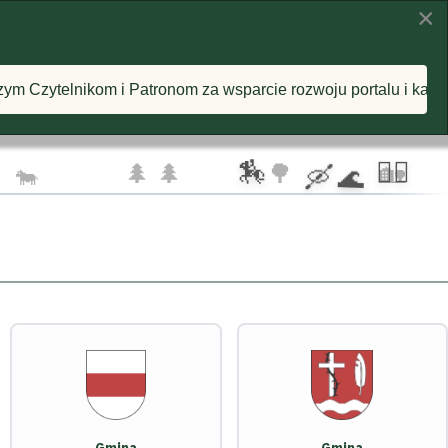
×
KI
INSPIRACJE
O PROJEKCIE
nom za wsparcie rozwoju portalu i każdą postawioną wirtualn
🦅 🦅
☁️
🏇
🚴‍♂️
🌲 🌲
🌳
🏡
🐄
🛶 🌊