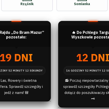
Gmina
Gmina
Rząśnik
Somianka
 Rajdu „Do Bram Mazur”
🔥 Do Pchlego Targ
pozostało:
Wyszkowie pozosta
19 DNI
12 DN
 Las, Rowery i świetna
📻 Poczuj niepowtarzalny 
fera. Sprawdź szczegóły i
sprawdź szczegóły Pchlego
jedź z nami! 🎒
dołącz do poszukiwaczy s
🗝️