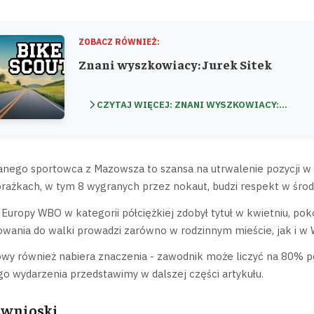
ZOBACZ RÓWNIEŻ:
Znani wyszkowiacy: Jurek Sitek
CZYTAJ WIĘCEJ: ZNANI WYSZKOWIACY:...
anego sportowca z Mazowsza to szansa na utrwalenie pozycji w 
orażkach, w tym 8 wygranych przez nokaut, budzi respekt w środ
Europy WBO w kategorii półciężkiej zdobył tytuł w kwietniu, pok
wania do walki prowadzi zarówno w rodzinnym mieście, jak i w 
owy również nabiera znaczenia - zawodnik może liczyć na 80% 
 wydarzenia przedstawimy w dalszej części artykułu.
 wnioski