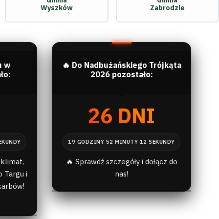
Gmina
Gmina
Wyszków
Zabrodzie
u w
🔥 Do Nadbużańskiego Trójkąta
ło:
2026 pozostało:
I
26 DNI
klimat,
🔥 Sprawdź szczegóły i dołącz do
 Targu i
nas!
karbów!