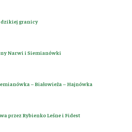
dzikiej granicy
iny Narwi i Siemianówki
Siemianówka – Białowieża – Hajnówka
a przez Rybienko Leśne i Fidest