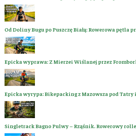
Od Doliny Bugu po Puszczę Białą: Rowerowa pętla p
Epicka wyprawa: Z Mierzei Wiślanej przez Frombor
Epicka wyrypa: Bikepacking z Mazowsza pod Tatry 
Singletrack Bagno Pulwy – Rząśnik. Rowerowy roller