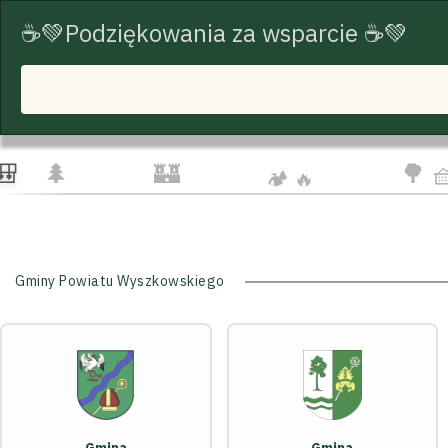
☕💚Podziękowania za wsparcie ☕💚
START
TRASY ROWEROWE
TURYSTYKA
☁️
🦅
👨‍
🌲
🏰
🌳 
🏕️ 🔥
Gminy Powiatu Wyszkowskiego