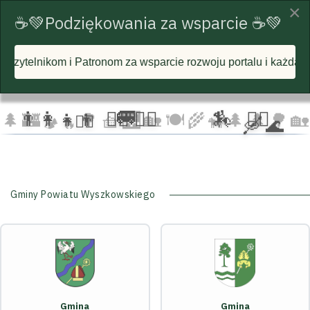
×
☕💚Podziękowania za wsparcie ☕💚
nom za wsparcie rozwoju portalu i każdą postawioną wirtualn
☁️
🦅
🦅 🦅
☁️
☁️
🚐
👨‍👩‍👧‍👦
🏃‍♂️ 🏃‍♀️
🏇
🚴‍♂️
🌲
🏰
🌳 🧺
🌉
🏡 🍽️
🌾
🌲 🌲
🌳
🏡
🚴‍♀️
🛶 🌊
🐄
🏕️ 🔥
Gminy Powiatu Wyszkowskiego
Gmina
Gmina