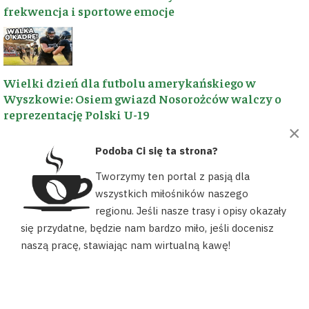
frekwencja i sportowe emocje
i miłość do
szlaki
rowerowe
regionu.
Dziś wyznaczamy
🛶
nowy kierunek –
Wypożyczalnie
po dekadach
Wielki dzień dla futbolu amerykańskiego w
kajaków
wspólnych
Wyszkowie: Osiem gwiazd Nosorożców walczy o
wyjazdów,
reprezentację Polski U-19
skupiamy się na
🏠
Baza
×
inspirowaniu do
noclegowa
samodzielnego
Podoba Ci się ta strona?
odkrywania
🍽️
uroków Ziemi
Baza
Tworzymy ten portal z pasją dla
Samorząd to nie piaskownica, z której można wyjść
Wyszkowskiej,
gastronomiczna
wszystkich miłośników naszego
rzucając zabawki - Oświadczenie radnych
promując
regionu. Jeśli nasze trasy i opisy okazały
turystykę i dzieląc
Nasz portal używa plików cookies, aby ułatwić Ci korzystanie z
się przydatne, będzie nam bardzo miło, jeśli docenisz
się najlepszymi
naszych zasobów, dopasować treści do Twoich potrzeb oraz w
trasami.
naszą pracę, stawiając nam wirtualną kawę!
celach statystycznych. Możesz określić warunki przechowywania
lub dostępu do plików cookies w swojej przeglądarce.
WOK Hutnik ruszył z nowymi warsztatami. Twórcza
AKCEPTUJĘ
przygoda dla każdego
POZNAJ NASZĄ HISTORIĘ ➔