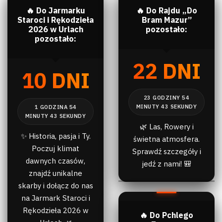
🔥 Do Jarmarku
🔥 Do Rajdu „Do
Staroci i Rękodzieła
Bram Mazur”
2026 w Urlach
pozostało:
pozostało:
22 DNI
10 DNI
🌿 Las, Rowery i
✨ Historia, pasja i Ty.
świetna atmosfera.
Poczuj klimat
Sprawdź szczegóły i
dawnych czasów,
jedź z nami! 🎒
znajdź unikalne
skarby i dołącz do nas
na Jarmark Staroci i
Rękodzieła 2026 w
🔥 Do Pchlego