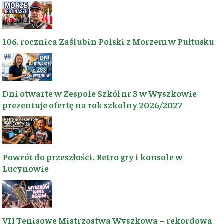
106. rocznica Zaślubin Polski z Morzem w Pułtusku
🚴‍♂️ 25 LAT NA SZLAKU
🗺️ REGION
Dni otwarte w Zespole Szkół nr 3 w Wyszkowie
WYSZKOWSKI
prezentuje ofertę na rok szkolny 2026/2027
ODKRYWAJ
REGION
Portal tworzony
przez
✨
Inspiracje
Powrót do przeszłości. Retro gry i konsole w
Wyszkowską
turystyczne
Lucynowie
Grupę
Rowerową
📰
Aktualności
„Wyszków Moje
lokalne
Miasto”
. Od 25
lat napędza nas
VII Tenisowe Mistrzostwa Wyszkowa – rekordowa
🚲
pasja do rowerów
Trasy i