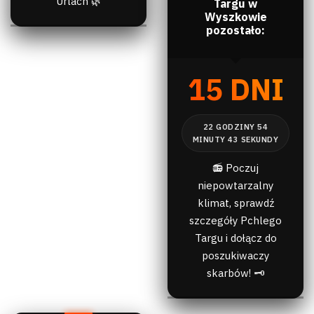
Urlach 🌿
Targu w
Wyszkowie
pozostało:
15 DNI
📻 Poczuj
niepowtarzalny
klimat, sprawdź
szczegóły Pchlego
Targu i dołącz do
poszukiwaczy
skarbów! 🗝️