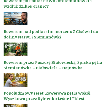
Rowerem po Podlasiu: Wokół Siemianówki i
wzdłuż dzikiej granicy
Rowerem nad podlaskim morzem: Z Cisówki do
doliny Narwi i Siemianówki
Rowerem przez Puszczę Białowieską: Epicka pętla
Siemianówka – Białowieża – Hajnówka
Popołudniowy reset: Rowerowa pętla wokół
Wyszkowa przez Rybienko Leśne i Fidest