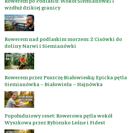
Rowerem po Podlasiu: Wokół Siemianówki i
wzdłuż dzikiej granicy
Rowerem nad podlaskim morzem: Z Cisówki do
doliny Narwi i Siemianówki
Rowerem przez Puszczę Białowieską: Epicka pętla
Siemianówka – Białowieża – Hajnówka
Popołudniowy reset: Rowerowa pętla wokół
Wyszkowa przez Rybienko Leśne i Fidest