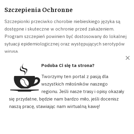
Szczepienia Ochronne
Szczepionki przeciwko chorobie niebieskiego języka są
dostępne i skuteczne w ochronie przed zakażeniem.
Program szczepień powinien być dostosowany do lokalnej
sytuacji epidemiologicznej oraz występujących serotypów
wirusa.
×
Decyzję o szczepieniu stada należy podjąć w konsultacji z
Podoba Ci się ta strona?
lekarzem weterynarii, który oceni stosunek korzyści do
Tworzymy ten portal z pasją dla
kosztów w kontekście konkretnego gospodarstwa.
wszystkich miłośników naszego
Szczepienia są szczególnie zalecane w gospodarstwach
regionu. Jeśli nasze trasy i opisy okazały
położonych w strefach wysokiego ryzyka.
Nasz portal używa plików cookies, aby ułatwić Ci korzystanie z
się przydatne, będzie nam bardzo miło, jeśli docenisz
naszych zasobów, dopasować treści do Twoich potrzeb oraz w
naszą pracę, stawiając nam wirtualną kawę!
Zwalczanie Owadów Przenoszących
celach statystycznych. Możesz określić warunki przechowywania
lub dostępu do plików cookies w swojej przeglądarce.
Wirusa
AKCEPTUJĘ
Ponieważ głównym wektorem wirusa są owady kłująco-