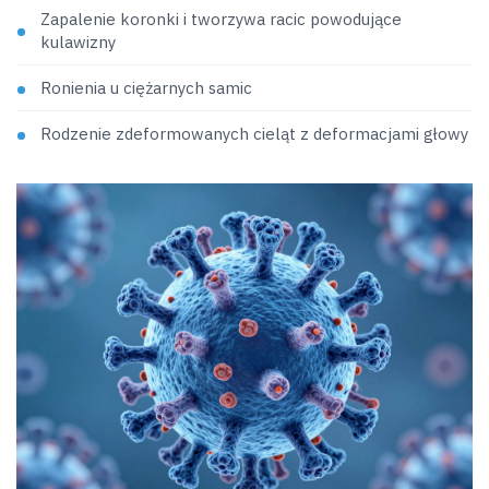
Zapalenie koronki i tworzywa racic powodujące
kulawizny
Ronienia u ciężarnych samic
Rodzenie zdeformowanych cieląt z deformacjami głowy