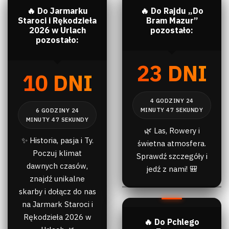
🔥 Do Jarmarku
🔥 Do Rajdu „Do
Staroci i Rękodzieła
Bram Mazur”
2026 w Urlach
pozostało:
pozostało:
23 DNI
10 DNI
🌿 Las, Rowery i
✨ Historia, pasja i Ty.
świetna atmosfera.
Poczuj klimat
Sprawdź szczegóły i
dawnych czasów,
jedź z nami! 🎒
znajdź unikalne
skarby i dołącz do nas
na Jarmark Staroci i
Rękodzieła 2026 w
🔥 Do Pchlego