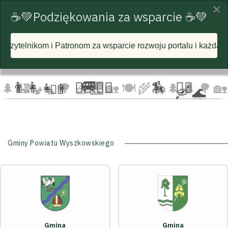
×
☕💚Podziękowania za wsparcie ☕💚
a wsparcie rozwoju portalu i każdą postawioną wirtualną kawę
☁️
🦅
🦅 🦅
☁️
☁️
🚐
👨‍👩‍👧‍👦
🏃‍♂️ 🏃‍♀️
🏇
🚴‍♂️
🌲
🏰
🌳 🧺
🌉
🏡 🍽️
🌾
🌲 🌲
🌳
🏡
🛶 🌊
🚴‍♀️
🐄
🏕️ 🔥
Gminy Powiatu Wyszkowskiego
Gmina
Gmina