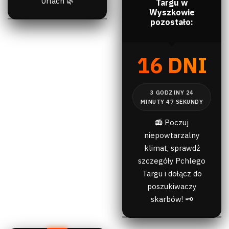
Urlach 🌿
Targu w
Wyszkowie
pozostało:
16 DNI
📻 Poczuj
niepowtarzalny
klimat, sprawdź
szczegóły Pchlego
Targu i dołącz do
poszukiwaczy
skarbów! 🗝️