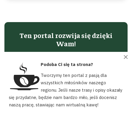
Ten portal rozwija się dzięki
Wam!
Podoba Ci się to, co robimy dla lokalnej turystyki?
×
Zostań naszym Patronem, postaw nam wirtualną
Podoba Ci się ta strona?
kawę lub dorzuć się przez Suppi na kolejne wyjazdy
Tworzymy ten portal z pasją dla
w teren.
wszystkich miłośników naszego
regionu. Jeśli nasze trasy i opisy okazały
Nasz portal używa plików cookies, aby ułatwić Ci korzystanie z
Wspieram na Patronite
się przydatne, będzie nam bardzo miło, jeśli docenisz
naszych zasobów, dopasować treści do Twoich potrzeb oraz w
naszą pracę, stawiając nam wirtualną kawę!
celach statystycznych. Możesz określić warunki przechowywania
☕ Postaw Kawę
lub dostępu do plików cookies w swojej przeglądarce.
AKCEPTUJĘ
Dorzucam się