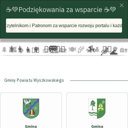
×
☕💚Podziękowania za wsparcie ☕💚
onom za wsparcie rozwoju portalu i każdą postawioną wirtualn
☁️
🦅
🦅 🦅
☁️
☁️
🚐
👨‍👩‍👧‍👦
🏃‍♂️ 🏃‍♀️
🏇
🚴‍♂️
🌲
🏰
🌳 🧺
🌉
🏡 🍽️
🌾
🌲 🌲
🌳
🏡
🚴‍♀️
🛶 🌊
🐄
🏕️ 🔥
Gminy Powiatu Wyszkowskiego
Gmina
Gmina