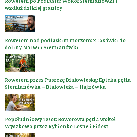
Rowerem po Podlasiu: Wokół Siemianówki i
wzdłuż dzikiej granicy
Rowerem nad podlaskim morzem: Z Cisówki do
doliny Narwi i Siemianówki
Rowerem przez Puszczę Białowieską: Epicka pętla
Siemianówka – Białowieża – Hajnówka
Popołudniowy reset: Rowerowa pętla wokół
Wyszkowa przez Rybienko Leśne i Fidest