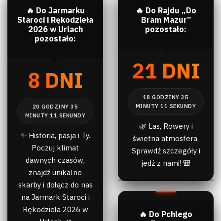
🔥 Do Jarmarku
🔥 Do Rajdu „Do
Staroci i Rękodzieła
Bram Mazur”
2026 w Urlach
pozostało:
pozostało:
21 DNI
8 DNI
🌿 Las, Rowery i
✨ Historia, pasja i Ty.
świetna atmosfera.
Poczuj klimat
Sprawdź szczegóły i
dawnych czasów,
jedź z nami! 🎒
znajdź unikalne
skarby i dołącz do nas
na Jarmark Staroci i
Rękodzieła 2026 w
🔥 Do Pchlego