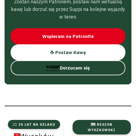
Zostań naszym Patronem, postaw nam wirtualną
kawę lub dorzuć się przez Suppi na kolejne wyjazdy
w teren.
Wspieram na Patronite
☕ Postaw Kawę
Dorzucam się
🚴‍♂️ 25 LAT NA SZLAKU
🗺️ REGION
WYSZKOWSKI