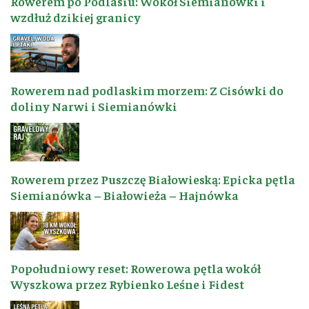
Rowerem po Podlasiu: Wokół Siemianówki i
wzdłuż dzikiej granicy
Rowerem nad podlaskim morzem: Z Cisówki do
doliny Narwi i Siemianówki
Rowerem przez Puszczę Białowieską: Epicka pętla
Siemianówka – Białowieża – Hajnówka
Popołudniowy reset: Rowerowa pętla wokół
Wyszkowa przez Rybienko Leśne i Fidest