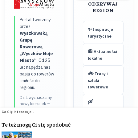
ODKRYWAJ
REGION
Portal tworzony
przez
✨
Inspiracje
Wyszkowską
turystyczne
Grupę
Rowerową
📰
Aktualności
„Wyszków Moje
lokalne
Miasto”
. Od 25
lat napędza nas
🚲
pasja do rowerów
Trasy i
i miłość do
szlaki
rowerowe
regionu.
Dziś wyznaczamy
🛶
nowy kierunek –
Wypożyczalnie
po dekadach
Co Cię interesuje...
kajaków
wspólnych
wyjazdów,
Te też mogą Ci się spodobać
skupiamy się na
🏠
Baza
inspirowaniu do
noclegowa