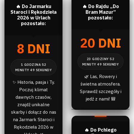
🔥 Do Jarmarku
🔥 Do Rajdu „Do
Staroci i Rękodzieła
Bram Mazur”
2026 w Urlach
pozostało:
pozostało:
20 DNI
8 DNI
🌿 Las, Rowery i
✨ Historia, pasja i Ty.
świetna atmosfera.
Poczuj klimat
Sprawdź szczegóły i
dawnych czasów,
jedź z nami! 🎒
znajdź unikalne
skarby i dołącz do nas
na Jarmark Staroci i
Rękodzieła 2026 w
🔥 Do Pchlego