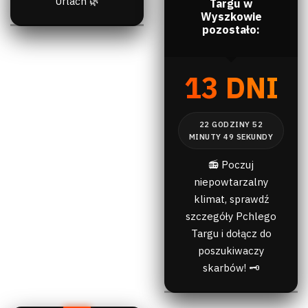
Urlach 🌿
Targu w
Wyszkowie
pozostało:
13 DNI
📻 Poczuj
niepowtarzalny
klimat, sprawdź
szczegóły Pchlego
Targu i dołącz do
poszukiwaczy
skarbów! 🗝️