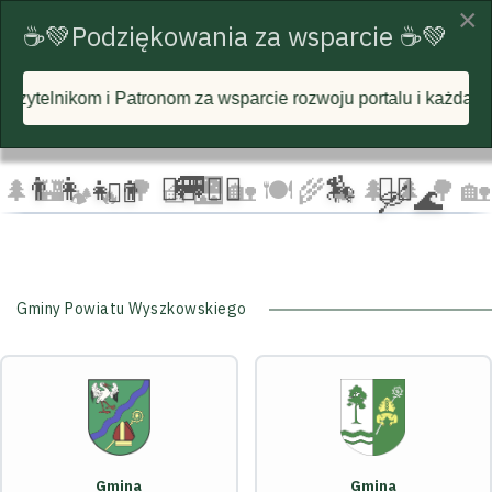
×
☕💚Podziękowania za wsparcie ☕💚
om za wsparcie rozwoju portalu i każdą postawioną wirtualną 
☁️
🦅
🦅 🦅
☁️
☁️
🚐
👨‍👩‍👧‍👦
🏃‍♂️ 🏃‍♀️
🏇
🚴‍♂️
🌲
🏰
🌳 🧺
🌉
🏡 🍽️
🌾
🌲 🌲
🌳
🏡
🚴‍♀️
🛶 🌊
🐄
🏕️ 🔥
Gminy Powiatu Wyszkowskiego
Gmina
Gmina