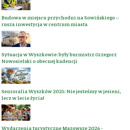
samodzielnego
odkrywania
🍽️
uroków Ziemi
Baza
Budowa w miejscu przychodni na Sowińskiego –
Wyszkowskiej,
gastronomiczna
rusza inwestycja w centrum miasta
promując
turystykę i dzieląc
się najlepszymi
trasami.
Sytuacja w Wyszkowie: były burmistrz Grzegorz
Nowosielski o obecnej kadencji
POZNAJ NASZĄ HISTORIĘ ➔
Senioralia Wyszków 2025: Nie jesteśmy w jesieni,
♥ RAZEM BUDUJEMY
📬 BĄDŹMY W
KONTAKCIE
lecz w lecie życia!
KONTAKT
WSPARCIE
Masz propozycję
Dzięki wsparciu
trasy, ciekawostkę z
pasjonatów tworzymy
Wydarzenia turystyczne Mazowsze 2026 -
regionu lub chcesz