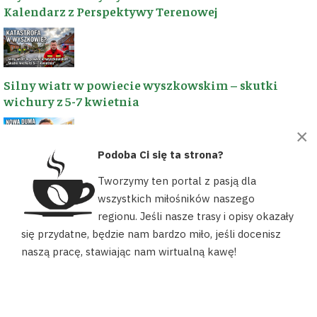
nowe trasy i dbamy o
nawiązać
Kalendarz z Perspektywy Terenowej
region. Każda złotówka
współpracę? Napisz
to realne kilometry
do nas!
szlaków!
📧
kontakt@wyszkow.turyst
Silny wiatr w powiecie wyszkowskim – skutki
🛡️
Patronite
wichury z 5-7 kwietnia
Ziemia
☕
Postaw
📍
Wyszkowska,
×
wirtualną kawę
Polska
Podoba Ci się ta strona?
Siłownia plenerowa i plac zabaw przy OS-W w
💡
Dorzuć się
Tworzymy ten portal z pasją dla
Wyszkowie – Nowa przestrzeń dla społeczności
przez Suppi
ŚLEDŹ NAS NA FACEBOOK
wszystkich miłośników naszego
lokalnej
regionu. Jeśli nasze trasy i opisy okazały
Nasz portal używa plików cookies, aby ułatwić Ci korzystanie z
się przydatne, będzie nam bardzo miło, jeśli docenisz
naszych zasobów, dopasować treści do Twoich potrzeb oraz w
naszą pracę, stawiając nam wirtualną kawę!
celach statystycznych. Możesz określić warunki przechowywania
lub dostępu do plików cookies w swojej przeglądarce.
Patroni roku 2026 na Mazowszu: Wybitne Postacie i
AKCEPTUJĘ
Historyczny Jubileusz