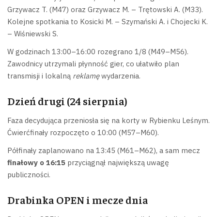
Grzywacz T. (M47) oraz Grzywacz M. – Trętowski A. (M33).
Kolejne spotkania to Kosicki M. – Szymański A. i Chojecki K.
– Wiśniewski S.
W godzinach 13:00–16:00 rozegrano 1/8 (M49–M56).
Zawodnicy utrzymali płynność gier, co ułatwiło plan
transmisji i lokalną
reklamę
wydarzenia.
Dzień drugi (24 sierpnia)
Faza decydująca przeniosła się na korty w Rybienku Leśnym.
Ćwierćfinały rozpoczęto o 10:00 (M57–M60).
Półfinały zaplanowano na 13:45 (M61–M62), a sam mecz
finałowy o 16:15
przyciągnął największą uwagę
publiczności.
Drabinka OPEN i mecze dnia