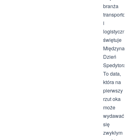
branża
transportowa
i
logistyczna
świętuje
Międzynarodow
Dzień
Spedytora.
To data,
która na
pierwszy
rzut oka
może
wydawać
się
zwykłym