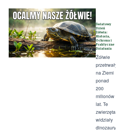
Światowy
Dzień
Żółwia:
Historia,
Ochrona i
Praktyczne
Działania
Żółwie
przetrwały
na Ziemi
ponad
200
milionów
lat. Te
zwierzęta
widziały
dinozaury