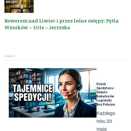
Rowerem nad Liwiec i przez leśne ostępy: Pętla
Wyszków – Urle – Jerzyska
Inspiracje
Dzień
Spedytora -
Święto
Bohaterów
Logistyki
Bez Peleryn
Każdego
roku 20
maja