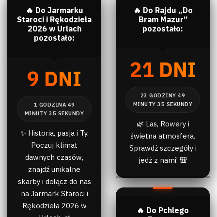
🔥 Do Jarmarku
🔥 Do Rajdu „Do
Staroci i Rękodzieła
Bram Mazur”
2026 w Urlach
pozostało:
pozostało:
21 DNI
9 DNI
🌿 Las, Rowery i
✨ Historia, pasja i Ty.
świetna atmosfera.
Poczuj klimat
Sprawdź szczegóły i
dawnych czasów,
jedź z nami! 🎒
znajdź unikalne
skarby i dołącz do nas
na Jarmark Staroci i
Rękodzieła 2026 w
🔥 Do Pchlego