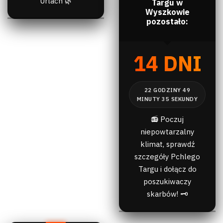
Urlach 🌿
Targu w
Wyszkowie
pozostało:
14 DNI
📻 Poczuj
niepowtarzalny
klimat, sprawdź
szczegóły Pchlego
Targu i dołącz do
poszukiwaczy
skarbów! 🗝️