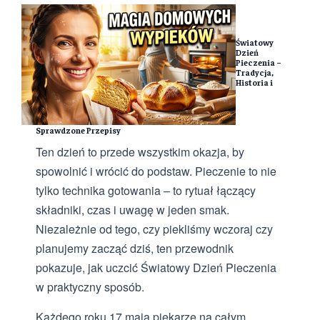
Światowy
Dzień
Pieczenia –
Tradycja,
Historia i
Sprawdzone Przepisy
Ten dzień to przede wszystkim okazja, by
spowolnić i wrócić do podstaw. Pieczenie to nie
tylko technika gotowania – to rytuał łączący
składniki, czas i uwagę w jeden smak.
Niezależnie od tego, czy piekliśmy wczoraj czy
planujemy zacząć dziś, ten przewodnik
pokazuje, jak uczcić Światowy Dzień Pieczenia
w praktyczny sposób.
Każdego roku 17 maja piekarze na całym