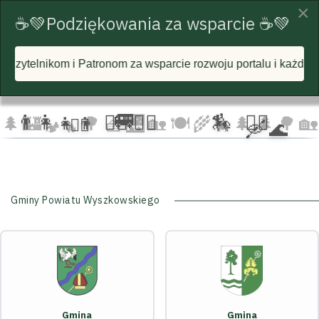
×
☕💚Podziękowania za wsparcie ☕💚
 za wsparcie rozwoju portalu i każdą postawioną wirtualną ka
☁️
🦅
🦅 🦅
☁️
☁️
🚐
👨‍👩‍👧‍👦
🏃‍♂️ 🏃‍♀️
🏇
🚴‍♂️
🌲
🏰
🌳 🧺
🌉
🏡 🍽️
🌾
🌲 🌲
🌳
🏡
🚴‍♀️
🛶 🌊
🐄
🏕️ 🔥
Gminy Powiatu Wyszkowskiego
Gmina
Gmina