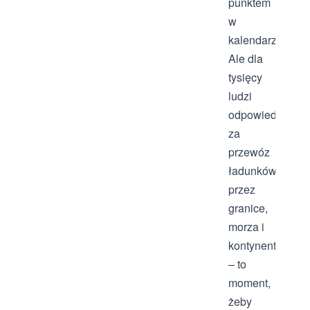
punktem
w
kalendarzu.
Ale dla
tysięcy
ludzi
odpowiedzialny
za
przewóz
ładunków
przez
granice,
morza i
kontynenty
– to
moment,
żeby