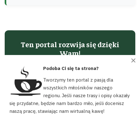
Ten portal rozwija się dzięki
Wam!
×
Podoba Ci się to, co robimy dla lokalnej turystyki?
Podoba Ci się ta strona?
Zostań naszym Patronem, postaw nam wirtualną
Tworzymy ten portal z pasją dla
kawę lub dorzuć się przez Suppi na kolejne wyjazdy
wszystkich miłośników naszego
w teren.
regionu. Jeśli nasze trasy i opisy okazały
Nasz portal używa plików cookies, aby ułatwić Ci korzystanie z
się przydatne, będzie nam bardzo miło, jeśli docenisz
naszych zasobów, dopasować treści do Twoich potrzeb oraz w
Wspieram na Patronite
naszą pracę, stawiając nam wirtualną kawę!
celach statystycznych. Możesz określić warunki przechowywania
lub dostępu do plików cookies w swojej przeglądarce.
☕ Postaw Kawę
AKCEPTUJĘ