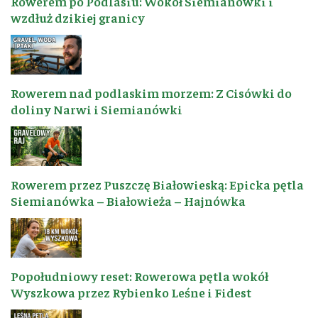
Rowerem po Podlasiu: Wokół Siemianówki i
wzdłuż dzikiej granicy
Rowerem nad podlaskim morzem: Z Cisówki do
doliny Narwi i Siemianówki
Rowerem przez Puszczę Białowieską: Epicka pętla
Siemianówka – Białowieża – Hajnówka
Popołudniowy reset: Rowerowa pętla wokół
Wyszkowa przez Rybienko Leśne i Fidest