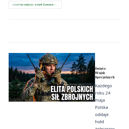
CZYTAJ WIĘCEJ: DZIEŃ ŚLIMAKA –...
Święto
Wojsk
Specjalnych
Każdego
roku 24
maja
Polska
oddaje
hołd
żołnierzom