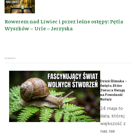
Rowerem nad Liwiec i przez leśne ostępy: Pętla
Wyszków – Urle – Jerzyska
Inspiracje
Dzień Ślimaka –
Święto, Które
Zwraca Uwagę
na Powolność
Natury
24 maja to
data, której
większość z
nas nie