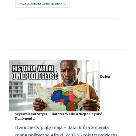
CZYTAJ WIĘCEJ: DZIEŃ RĘCZNIKA –...
Dzień
Wyzwolenia Afryki – Historia Walki o Niepodległość
Kontynentu
Dwudziesty piąty maja – data, która zmieniła
mapę polityczną Afryki. W 1963 roku trzydziestu