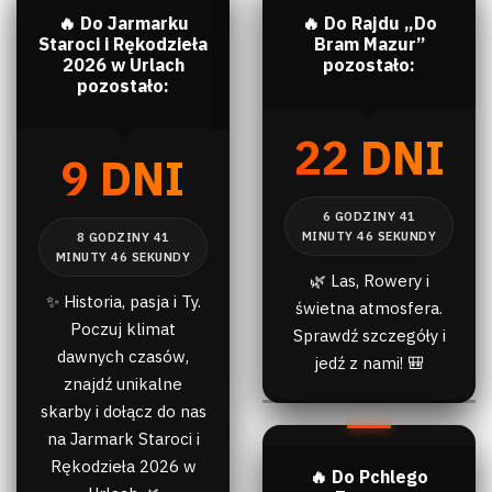
🔥 Do Jarmarku
🔥 Do Rajdu „Do
Staroci i Rękodzieła
Bram Mazur”
2026 w Urlach
pozostało:
pozostało:
22 DNI
9 DNI
🌿 Las, Rowery i
✨ Historia, pasja i Ty.
świetna atmosfera.
Poczuj klimat
Sprawdź szczegóły i
dawnych czasów,
jedź z nami! 🎒
znajdź unikalne
skarby i dołącz do nas
na Jarmark Staroci i
Rękodzieła 2026 w
🔥 Do Pchlego