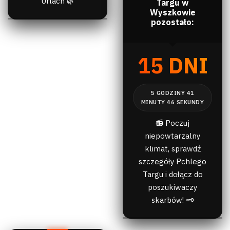
Urlach 🌿
Targu w
Wyszkowie
pozostało:
15 DNI
📻 Poczuj
niepowtarzalny
klimat, sprawdź
szczegóły Pchlego
Targu i dołącz do
poszukiwaczy
skarbów! 🗝️