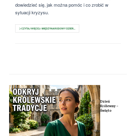
dowiedzieć się, jak można pomóc i co zrobić w
sytuacji kryzysu.
CZYTAJ WIĘCEJ: MIĘDZYNARODOWY DZIEŃ...
Dzień
Królewny –
Święto