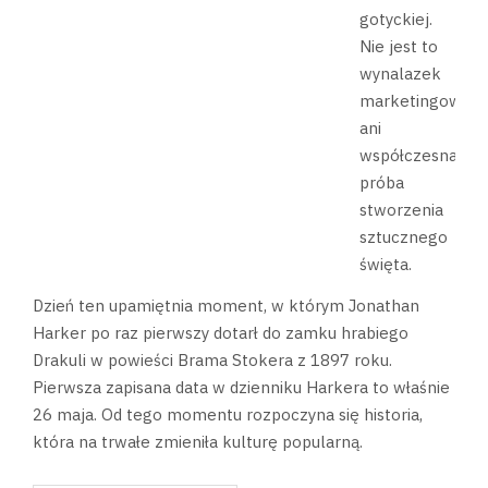
gotyckiej.
Nie jest to
wynalazek
marketingowy
ani
współczesna
próba
stworzenia
sztucznego
święta.
Dzień ten upamiętnia moment, w którym Jonathan
Harker po raz pierwszy dotarł do zamku hrabiego
Drakuli w powieści Brama Stokera z 1897 roku.
Pierwsza zapisana data w dzienniku Harkera to właśnie
26 maja. Od tego momentu rozpoczyna się historia,
która na trwałe zmieniła kulturę popularną.