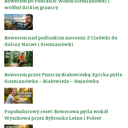
Rowerem po Podlasiu: Wokół Siemianówki i
wzdłuż dzikiej granicy
Rowerem nad podlaskim morzem: Z Cisówki do
doliny Narwi i Siemianówki
Rowerem przez Puszczę Białowieską: Epicka pętla
Siemianówka – Białowieża – Hajnówka
Popołudniowy reset: Rowerowa pętla wokół
Wyszkowa przez Rybienko Leśne i Fidest