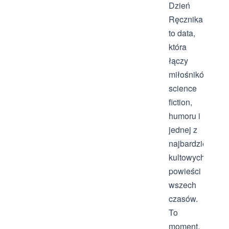
Dzień
Ręcznika
to data,
która
łączy
miłośników
science
fiction,
humoru i
jednej z
najbardziej
kultowych
powieści
wszech
czasów.
To
moment,