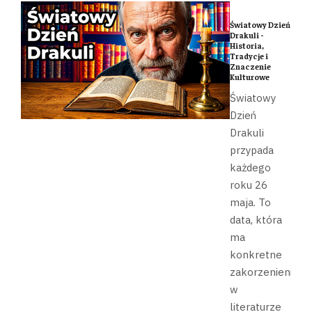
Światowy Dzień
Drakuli -
Historia,
Tradycje i
Znaczenie
Kulturowe
Światowy
Dzień
Drakuli
przypada
każdego
roku 26
maja. To
data, która
ma
konkretne
zakorzenienie
w
literaturze