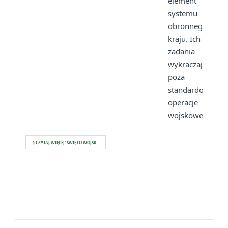
element
systemu
obronnego
kraju. Ich
zadania
wykraczają
poza
standardowe
operacje
wojskowe.
CZYTAJ WIĘCEJ: ŚWIĘTO WOJSK...