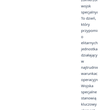
wojsk
specjalnych.
To dzień,
który
przypomina
o
elitarnych
jednostkach
działających
w
najtrudniejszych
warunkach
operacyjnych.
Wojska
specjalne
stanowią
kluczowy