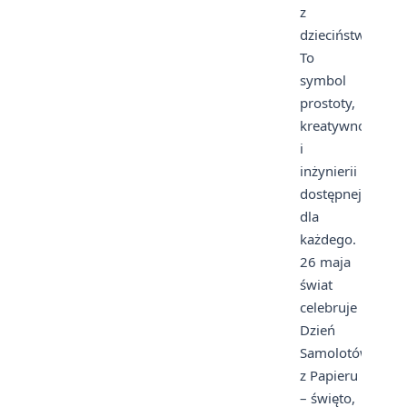
z
dzieciństwa.
To
symbol
prostoty,
kreatywności
i
inżynierii
dostępnej
dla
każdego.
26 maja
świat
celebruje
Dzień
Samolotów
z Papieru
– święto,