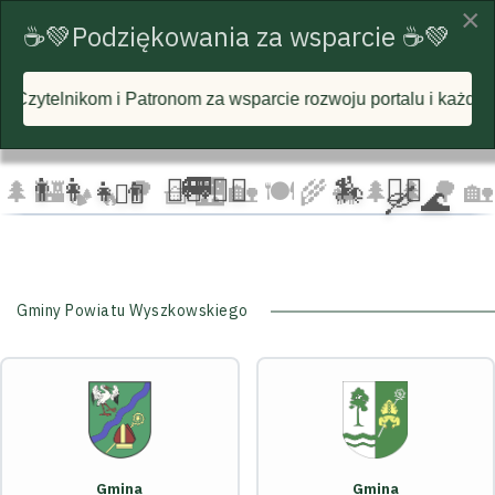
×
☕💚Podziękowania za wsparcie ☕💚
om za wsparcie rozwoju portalu i każdą postawioną wirtualną 
☁️
🦅
🦅 🦅
☁️
☁️
🚐
👨‍👩‍👧‍👦
🏃‍♂️ 🏃‍♀️
🏇
🚴‍♂️
🌲
🏰
🌳 🧺
🌉
🏡 🍽️
🌾
🌲 🌲
🌳
🏡
🚴‍♀️
🛶 🌊
🐄
🏕️ 🔥
Gminy Powiatu Wyszkowskiego
Gmina
Gmina