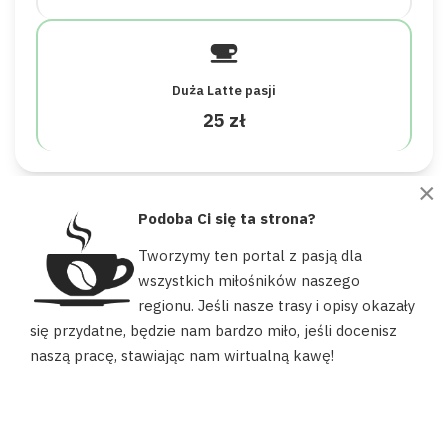
Duża Latte pasji
25 zł
×
Podoba Ci się ta strona?
ZOBACZ RÓWNIEŻ:
Tworzymy ten portal z pasją dla
Brok noclegi i turystyka - Sprawdzona baza
wszystkich miłośników naszego
noclegowa nad Bugiem
regionu. Jeśli nasze trasy i opisy okazały
Nasz portal używa plików cookies, aby ułatwić Ci korzystanie z
się przydatne, będzie nam bardzo miło, jeśli docenisz
naszych zasobów, dopasować treści do Twoich potrzeb oraz w
naszą pracę, stawiając nam wirtualną kawę!
celach statystycznych. Możesz określić warunki przechowywania
lub dostępu do plików cookies w swojej przeglądarce.
AKCEPTUJĘ