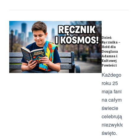
Dzień
Ręcznika –
Hołd dla
Douglasa
Adamsa i
Kultowej
Powieści
Każdego
roku 25
maja fani
na całym
świecie
celebrują
niezwykłe
święto.