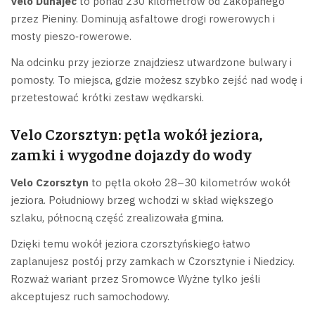
Velo Dunajec
to ponad 230 kilometrów od Zakopanego
przez Pieniny. Dominują asfaltowe drogi rowerowych i
mosty pieszo‑rowerowe.
Na odcinku przy jeziorze znajdziesz utwardzone bulwary i
pomosty. To miejsca, gdzie możesz szybko zejść nad wodę i
przetestować krótki zestaw wędkarski.
Velo Czorsztyn: pętla wokół jeziora,
zamki i wygodne dojazdy do wody
Velo Czorsztyn
to pętla około 28–30 kilometrów wokół
jeziora. Południowy brzeg wchodzi w skład większego
szlaku, północną część zrealizowała gmina.
Dzięki temu wokół jeziora czorsztyńskiego łatwo
zaplanujesz postój przy zamkach w Czorsztynie i Niedzicy.
Rozważ wariant przez Sromowce Wyżne tylko jeśli
akceptujesz ruch samochodowy.