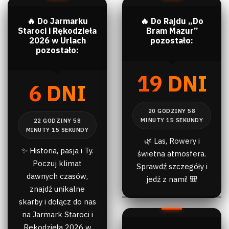
🔥 Do Jarmarku
🔥 Do Rajdu „Do
Staroci i Rękodzieła
Bram Mazur”
2026 w Urlach
pozostało:
pozostało:
19 DNI
6 DNI
🌿 Las, Rowery i
✨ Historia, pasja i Ty.
świetna atmosfera.
Poczuj klimat
Sprawdź szczegóły i
dawnych czasów,
jedź z nami! 🎒
znajdź unikalne
skarby i dołącz do nas
na Jarmark Staroci i
Rękodzieła 2026 w