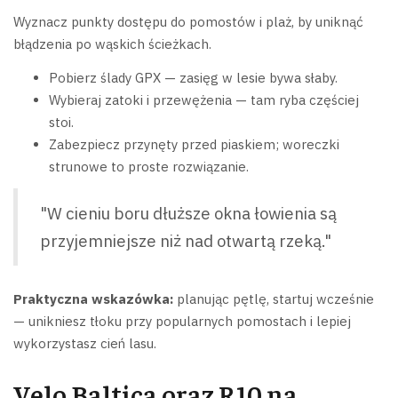
Wyznacz punkty dostępu do pomostów i plaż, by uniknąć
błądzenia po wąskich ścieżkach.
Pobierz ślady GPX — zasięg w lesie bywa słaby.
Wybieraj zatoki i przewężenia — tam ryba częściej
stoi.
Zabezpiecz przynęty przed piaskiem; woreczki
strunowe to proste rozwiązanie.
"W cieniu boru dłuższe okna łowienia są
przyjemniejsze niż nad otwartą rzeką."
Praktyczna wskazówka:
planując pętlę, startuj wcześnie
— unikniesz tłoku przy popularnych pomostach i lepiej
wykorzystasz cień lasu.
Velo Baltica oraz R10 na