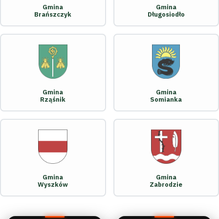
Gmina
Gmina
Brańszczyk
Długosiodło
Gmina
Gmina
Rząśnik
Somianka
Gmina
Gmina
Wyszków
Zabrodzie