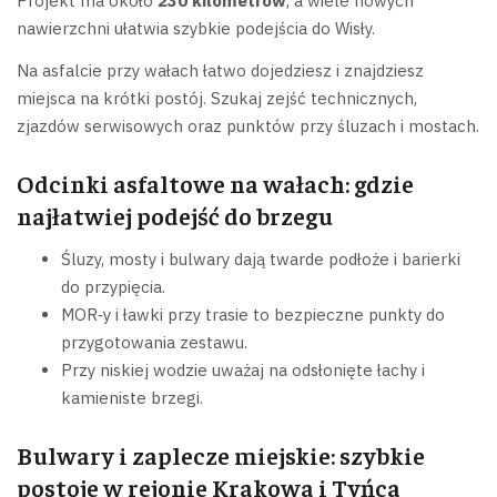
Projekt ma około
230 kilometrów
, a wiele nowych
nawierzchni ułatwia szybkie podejścia do Wisły.
Na asfalcie przy wałach łatwo dojedziesz i znajdziesz
miejsca na krótki postój. Szukaj zejść technicznych,
zjazdów serwisowych oraz punktów przy śluzach i mostach.
Odcinki asfaltowe na wałach: gdzie
najłatwiej podejść do brzegu
Śluzy, mosty i bulwary dają twarde podłoże i barierki
do przypięcia.
MOR‑y i ławki przy trasie to bezpieczne punkty do
przygotowania zestawu.
Przy niskiej wodzie uważaj na odsłonięte łachy i
kamieniste brzegi.
Bulwary i zaplecze miejskie: szybkie
postoje w rejonie Krakowa i Tyńca