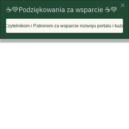
×
☕💚Podziękowania za wsparcie ☕💚
om za wsparcie rozwoju portalu i każdą postawioną wirtualną 