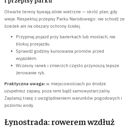
i przepisy parku
Otwarte tereny bywają silnie wietrzne — skróć plan, gdy
wieje. Respektuj przepisy Parku Narodowego: nie schodź ze
ścieżek ani na obszary ochrony ścisłej.
Przypinaj pojazd przy barierkach lub mostach, nie
blokuj przejazdu.
Sprawdź godziny kursowania promów przed
wyjazdem.
Wczesny ranek i zmierzch często przynoszą lepsze
żerowanie ryb.
Praktyczna uwaga:
w miejscowościach po drodze
uzupełnisz zapasy, poza nimi bądź samowystarczalny.
Zaplanuj trasę z uwzględnieniem warunków pogodowych i
poziomu wody.
Łynostrada: rowerem wzdłuż