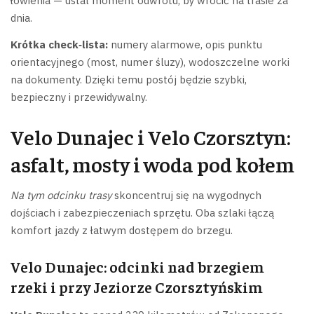
łowienia — ustal moment odwrotu, by wrócić na trasie za
dnia.
Krótka check‑lista:
numery alarmowe, opis punktu
orientacyjnego (most, numer śluzy), wodoszczelne worki
na dokumenty. Dzięki temu postój będzie szybki,
bezpieczny i przewidywalny.
Velo Dunajec i Velo Czorsztyn:
asfalt, mosty i woda pod kołem
Na tym odcinku trasy
skoncentruj się na wygodnych
dojściach i zabezpieczeniach sprzętu. Oba szlaki łączą
komfort jazdy z łatwym dostępem do brzegu.
Velo Dunajec: odcinki nad brzegiem
rzeki i przy Jeziorze Czorsztyńskim