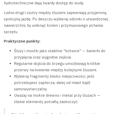
hydrotechniczne dają twardy dostęp do wody.
Leśne drogi
i szutry między śluzami zapewniają przyjemną,
spokojną jazdę. Po deszczu wybieraj odcinki o utwardzonej
nawierzchni, by uniknąć kolein i przymusowego pchania
sprzętu.
Praktyczne punkty:
Śluzy i mostki jako stabilne "kotwice" — barierki do
przypięcia oraz wygodne zejścia.
Regularne dojścia do brzegu umożliwiają krótkie
przerwy na łowienie między kolejnymi śluzami.
Wybieraj fragmenty blisko miejscowości, jeśli
potrzebujesz zaplecza; dalej od miast bądź
samowystarczalny.
Uważaj na mokre drewno i metal przy śluzach —
śliskie elementy potrafią zaskoczyć.