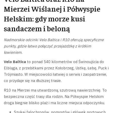
Mierzei Wiślanej i Półwyspie
Helskim: gdy morze kusi
sandaczem i beloną
Nadmorskie odcinki Velo Baltica i R10 oferują specyficzne
punkty, gdzie łatwo połączyć przejażdżkę z krótkim
łowieniem.
Velo Baltica
to ponad 540 kilometrów od Świnoujścia do
Elbląga, z przebitkami przez Kołobrzeg, Ustkę, Łebę, Puck i
Trójmiasto. W miejscowości łatwiej o serwis i zaopatrzenie,
co przydaje się na dłuższej trasie.
R10 na Mierzei ma utwardzoną, szutrową nawierzchnię. To
bezpieczna część trasy dla rodzin. Na Półwyspie Helskim
droga biegnie blisko plaż i ma liczne miejsca odpoczynku.
Szukaj falochronów, pomostów i główek portowych