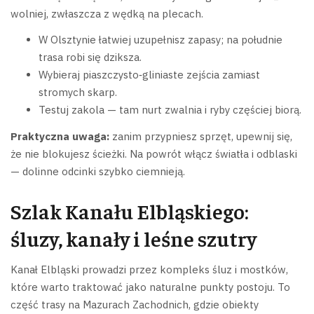
wolniej, zwłaszcza z wędką na plecach.
W Olsztynie łatwiej uzupełnisz zapasy; na południe
trasa robi się dziksza.
Wybieraj piaszczysto‑gliniaste zejścia zamiast
stromych skarp.
Testuj zakola — tam nurt zwalnia i ryby częściej biorą.
Praktyczna uwaga:
zanim przypniesz sprzęt, upewnij się,
że nie blokujesz ścieżki. Na powrót włącz światła i odblaski
— dolinne odcinki szybko ciemnieją.
Szlak Kanału Elbląskiego:
śluzy, kanały i leśne szutry
Kanał Elbląski prowadzi przez kompleks śluz i mostków,
które warto traktować jako naturalne punkty postoju. To
część trasy na Mazurach Zachodnich, gdzie obiekty