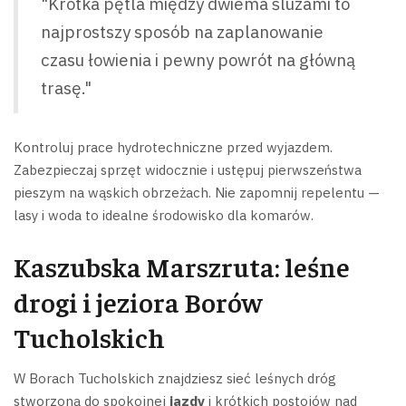
"Krótka pętla między dwiema śluzami to
najprostszy sposób na zaplanowanie
czasu łowienia i pewny powrót na główną
trasę."
Kontroluj prace hydrotechniczne przed wyjazdem.
Zabezpieczaj sprzęt widocznie i ustępuj pierwszeństwa
pieszym na wąskich obrzeżach. Nie zapomnij repelentu —
lasy i woda to idealne środowisko dla komarów.
Kaszubska Marszruta: leśne
drogi i jeziora Borów
Tucholskich
W Borach Tucholskich znajdziesz sieć leśnych dróg
stworzoną do spokojnej
jazdy
i krótkich postojów nad