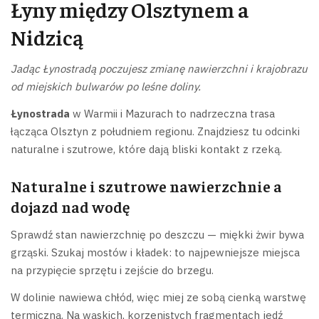
Łyny między Olsztynem a
Nidzicą
Jadąc Łynostradą poczujesz zmianę nawierzchni i krajobrazu
od miejskich bulwarów po leśne doliny.
Łynostrada
w Warmii i Mazurach to nadrzeczna trasa
łącząca Olsztyn z południem regionu. Znajdziesz tu odcinki
naturalne i szutrowe, które dają bliski kontakt z rzeką.
Naturalne i szutrowe nawierzchnie a
dojazd nad wodę
Sprawdź stan nawierzchnię po deszczu — miękki żwir bywa
grząski. Szukaj mostów i kładek: to najpewniejsze miejsca
na przypięcie sprzętu i zejście do brzegu.
W dolinie nawiewa chłód, więc miej ze sobą cienką warstwę
termiczną. Na wąskich, korzenistych fragmentach jedź