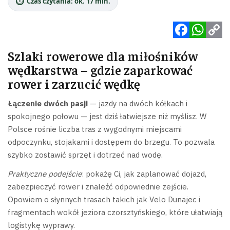
⏱️
Czas czytania: ok. 17 min.
Facebook
WhatsApp
Copy
Szlaki rowerowe dla miłośników
Link
wędkarstwa – gdzie zaparkować
rower i zarzucić wędkę
Łączenie dwóch pasji
— jazdy na dwóch kółkach i
spokojnego połowu — jest dziś łatwiejsze niż myślisz. W
Polsce rośnie liczba tras z wygodnymi miejscami
odpoczynku, stojakami i dostępem do brzegu. To pozwala
szybko zostawić sprzęt i dotrzeć nad wodę.
Praktyczne podejście
: pokażę Ci, jak zaplanować dojazd,
zabezpieczyć rower i znaleźć odpowiednie zejście.
Opowiem o słynnych trasach takich jak Velo Dunajec i
fragmentach wokół jeziora czorsztyńskiego, które ułatwiają
logistykę wyprawy.