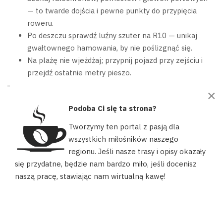
— to twarde dojścia i pewne punkty do przypięcia
roweru.
Po deszczu sprawdź luźny szuter na R10 — unikaj
gwałtownego hamowania, by nie poślizgnąć się.
Na plażę nie wjeżdżaj; przypnij pojazd przy zejściu i
przejdź ostatnie metry pieszo.
×
"Planowanie kierunku przejazdu z wiatrem
Podoba Ci się ta strona?
w plecy podnosi komfort jazdy; pętlę
Tworzymy ten portal z pasją dla
możesz zamknąć koleją lub promem."
wszystkich miłośników naszego
regionu. Jeśli nasze trasy i opisy okazały
Nasz portal używa plików cookies, aby ułatwić Ci korzystanie z
Pamiętaj o regulaminach portów — w niektórych miejscach
się przydatne, będzie nam bardzo miło, jeśli docenisz
naszych zasobów, dopasować treści do Twoich potrzeb oraz w
łowienie jest ograniczone. W sezonie ruch wzrasta, więc
naszą pracę, stawiając nam wirtualną kawę!
celach statystycznych. Możesz określić warunki przechowywania
ruszaj wcześnie rano i zabierz ze sobą płyny oraz
lub dostępu do plików cookies w swojej przeglądarce.
pokrowiec przeciwpiaskowy na napęd.
AKCEPTUJĘ