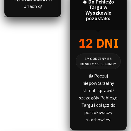
🔥 Do Pchlego
Urlach 🌿
Targu w
Wyszkowie
pozostało:
12 DNI
📻 Poczuj
niepowtarzalny
klimat, sprawdź
szczegóły Pchlego
Targu i dołącz do
poszukiwaczy
skarbów! 🗝️