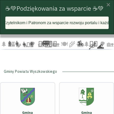
×
☕💚Podziękowania za wsparcie ☕💚
nom za wsparcie rozwoju portalu i każdą postawioną wirtualną
☁️
🦅
🦅 🦅
☁️
☁️
🚐
👨‍👩‍👧‍👦
🏃‍♂️ 🏃‍♀️
🏇
🚴‍♂️
🌲
🏰
🌳 🧺
🌉
🏡 🍽️
🌾
🌲 🌲
🌳
🏡
🚴‍♀️
🛶 🌊
🐄
🏕️ 🔥
Gminy Powiatu Wyszkowskiego
Gmina
Gmina