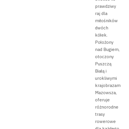
prawdziwy
raj dla
miłośników
dwóch
kółek.
Położony
nad Bugiem,
otoczony
Puszczą
Białą i
urokliwymi
krajobrazami
Mazowsza,
oferuje
różnorodne
trasy
rowerowe
dla każdego