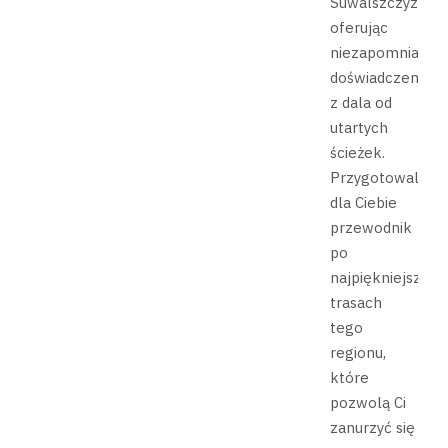
Suwalszczyzny,
oferując
niezapomniane
doświadczenia
z dala od
utartych
ścieżek.
Przygotowaliśm
dla Ciebie
przewodnik
po
najpiękniejszych
trasach
tego
regionu,
które
pozwolą Ci
zanurzyć się