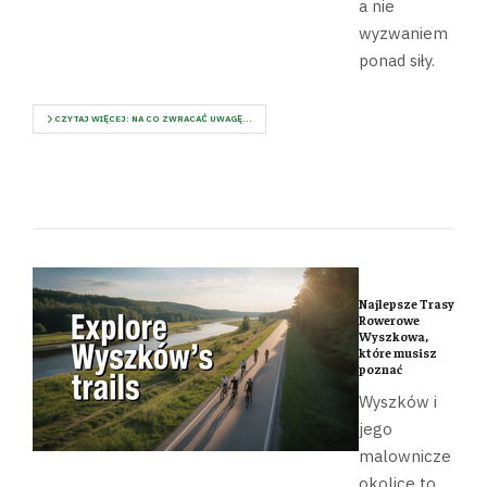
a nie
wyzwaniem
ponad siły.
CZYTAJ WIĘCEJ: NA CO ZWRACAĆ UWAGĘ...
Najlepsze Trasy
Rowerowe
Wyszkowa,
które musisz
poznać
Wyszków i
jego
malownicze
okolice to