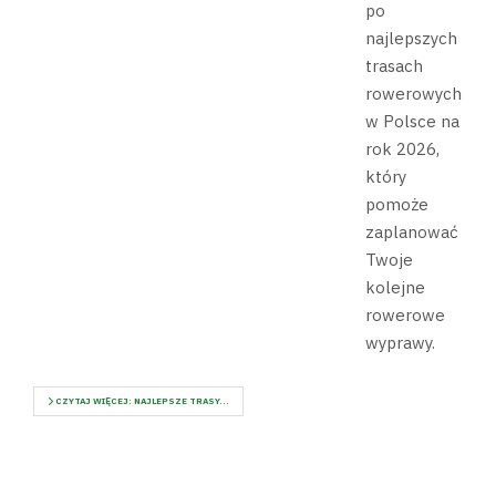
po
najlepszych
trasach
rowerowych
w Polsce na
rok 2026,
który
pomoże
zaplanować
Twoje
kolejne
rowerowe
wyprawy.
CZYTAJ WIĘCEJ: NAJLEPSZE TRASY...