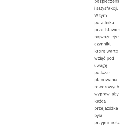
bezpieczeństwa
i satysfakcji.
W tym
poradniku
przedstawimy
najważniejsze
czynniki,
które warto
wziąć pod
uwagę
podczas
planowania
rowerowych
wypraw, aby
każda
przejażdżka
była
przyjemnością,