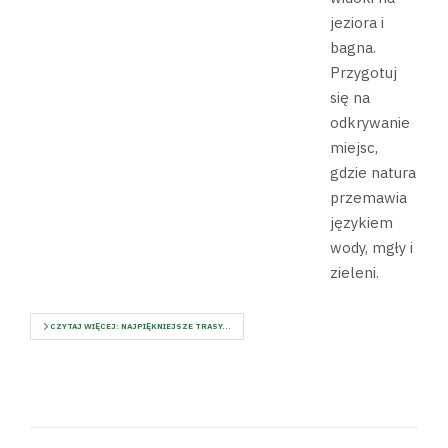
jeziora i
bagna.
Przygotuj
się na
odkrywanie
miejsc,
gdzie natura
przemawia
językiem
wody, mgły i
zieleni.
CZYTAJ WIĘCEJ: NAJPIĘKNIEJSZE TRASY...