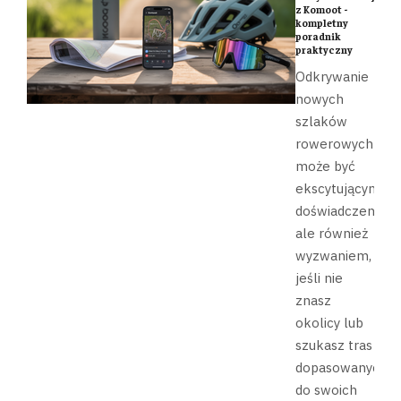
z Komoot -
kompletny
poradnik
praktyczny
Odkrywanie
nowych
szlaków
rowerowych
może być
ekscytującym
doświadczeniem,
ale również
wyzwaniem,
jeśli nie
znasz
okolicy lub
szukasz tras
dopasowanych
do swoich