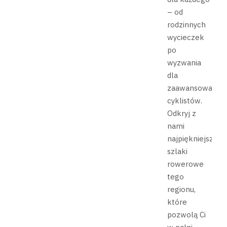
– od
rodzinnych
wycieczek
po
wyzwania
dla
zaawansowanyc
cyklistów.
Odkryj z
nami
najpiękniejsze
szlaki
rowerowe
tego
regionu,
które
pozwolą Ci