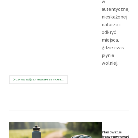
w
autentycznej,
nieskażonej
naturze i
odkryć
miejsca,
gdzie czas
płynie
wolniej.
CZYTAJ WIĘCEJ: NAJLEPSZE TRASY...
Planowanie
trasy rowerowej