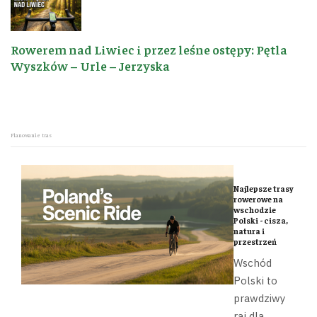
Rowerem nad Liwiec i przez leśne ostępy: Pętla
Wyszków – Urle – Jerzyska
Planowanie tras
Najlepsze trasy
rowerowe na
wschodzie
Polski - cisza,
natura i
przestrzeń
Wschód
Polski to
prawdziwy
raj dla