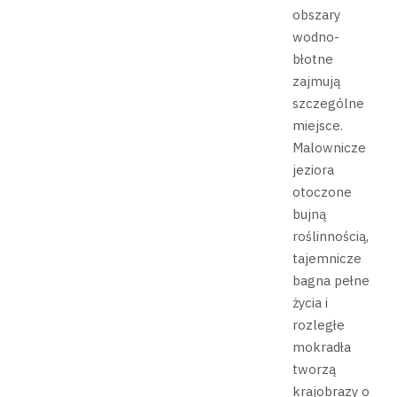
obszary
wodno-
błotne
zajmują
szczególne
miejsce.
Malownicze
jeziora
otoczone
bujną
roślinnością,
tajemnicze
bagna pełne
życia i
rozległe
mokradła
tworzą
krajobrazy o