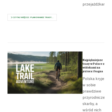
przejażdżkami.
CZYTAJ WIĘCEJ: PLANOWANIE TRASY...
Najpiękniejsze
trasy w Polsce z
widokami na
jeziora i bagna
Polska kryje
w sobie
prawdziwe
przyrodnicze
skarby, a
wśród nich