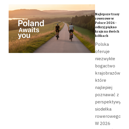
Najlepsze trasy
rowerowe w
Polsce 2026 -
odkryj piękno
kraju na dwóch
kółkach
Polska
oferuje
niezwykłe
bogactwo
krajobrazów,
które
najlepiej
poznawać z
perspektywy
siodełka
rowerowego.
W 2026