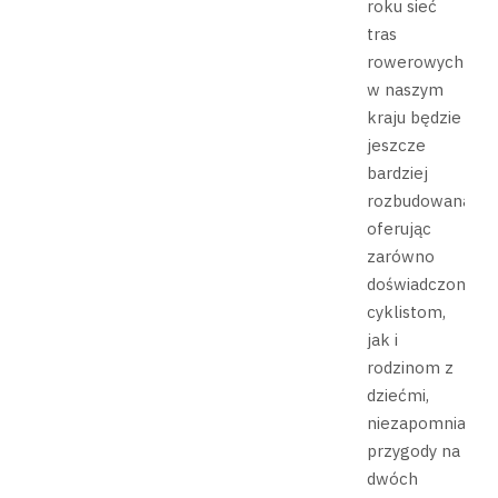
roku sieć
tras
rowerowych
w naszym
kraju będzie
jeszcze
bardziej
rozbudowana,
oferując
zarówno
doświadczonym
cyklistom,
jak i
rodzinom z
dziećmi,
niezapomniane
przygody na
dwóch