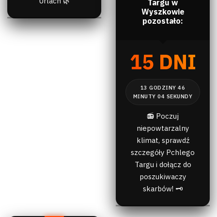
Urlach 🌿
Targu w
Wyszkowie
pozostało:
15 DNI
📻 Poczuj
niepowtarzalny
klimat, sprawdź
szczegóły Pchlego
Targu i dołącz do
poszukiwaczy
skarbów! 🗝️