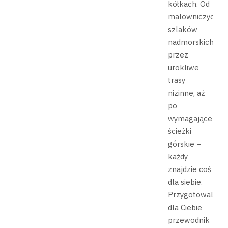
kółkach. Od
malowniczych
szlaków
nadmorskich,
przez
urokliwe
trasy
nizinne, aż
po
wymagające
ścieżki
górskie –
każdy
znajdzie coś
dla siebie.
Przygotowaliśm
dla Ciebie
przewodnik