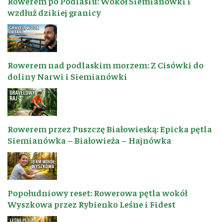
Rowerem po Podlasiu: Wokół Siemianówki i
wzdłuż dzikiej granicy
Rowerem nad podlaskim morzem: Z Cisówki do
doliny Narwi i Siemianówki
Rowerem przez Puszczę Białowieską: Epicka pętla
Siemianówka – Białowieża – Hajnówka
Popołudniowy reset: Rowerowa pętla wokół
Wyszkowa przez Rybienko Leśne i Fidest