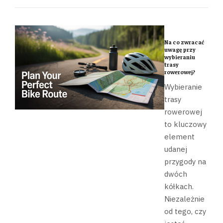
Na co zwracać
uwagę przy
wybieraniu
trasy
rowerowej?
Wybieranie
trasy
rowerowej
to kluczowy
element
udanej
przygody na
dwóch
kółkach.
Niezależnie
od tego, czy