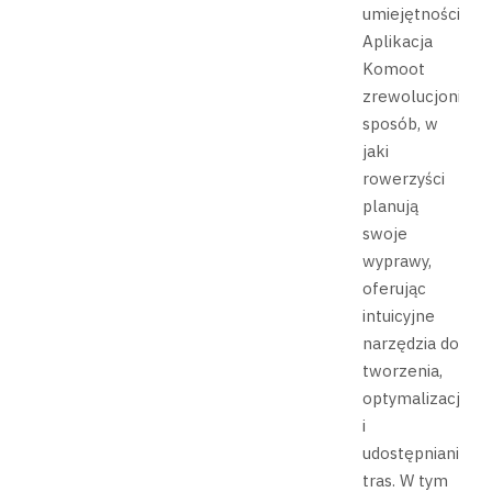
umiejętności.
Aplikacja
Komoot
zrewolucjonizow
sposób, w
jaki
rowerzyści
planują
swoje
wyprawy,
oferując
intuicyjne
narzędzia do
tworzenia,
optymalizacji
i
udostępniania
tras. W tym