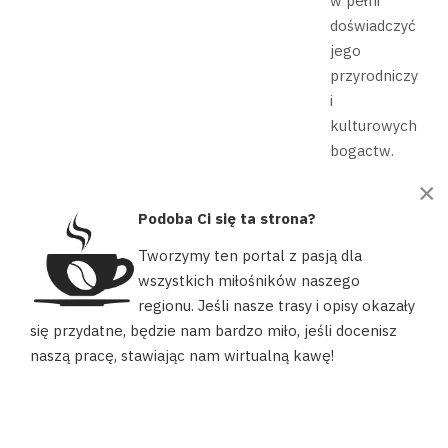
w pełni
doświadczyć
jego
przyrodniczych
i
kulturowych
bogactw.
×
CZYTAJ WIĘCEJ: NAJLEPSZE TRASY...
Podoba Ci się ta strona?
Tworzymy ten portal z pasją dla
wszystkich miłośników naszego
regionu. Jeśli nasze trasy i opisy okazały
Nasz portal używa plików cookies, aby ułatwić Ci korzystanie z
się przydatne, będzie nam bardzo miło, jeśli docenisz
naszych zasobów, dopasować treści do Twoich potrzeb oraz w
naszą pracę, stawiając nam wirtualną kawę!
celach statystycznych. Możesz określić warunki przechowywania
Odkrywanie
lub dostępu do plików cookies w swojej przeglądarce.
Wyszkowa na
rowerze -
AKCEPTUJĘ
przewodnik po