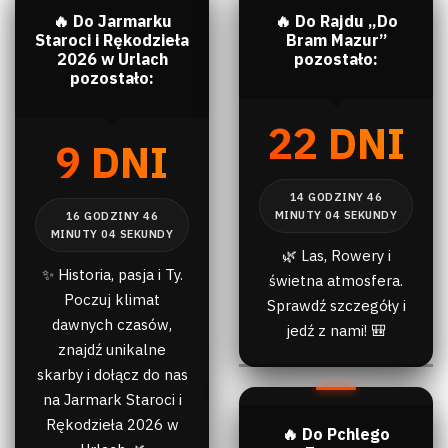
🔥 Do Jarmarku
🔥 Do Rajdu „Do
Staroci i Rękodzieła
Bram Mazur”
2026 w Urlach
pozostało:
pozostało:
22 DNI
9 DNI
🌿 Las, Rowery i
✨ Historia, pasja i Ty.
świetna atmosfera.
Poczuj klimat
Sprawdź szczegóły i
dawnych czasów,
jedź z nami! 🎒
znajdź unikalne
skarby i dołącz do nas
na Jarmark Staroci i
Rękodzieła 2026 w
🔥 Do Pchlego