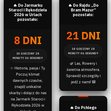
🔥 Do Jarmarku
🔥 Do Rajdu „Do
Staroci i Rękodzieła
Bram Mazur”
2026 w Urlach
pozostało:
pozostało:
21 DNI
8 DNI
🌿 Las, Rowery i
✨ Historia, pasja i Ty.
świetna atmosfera.
Poczuj klimat
Sprawdź szczegóły i
dawnych czasów,
jedź z nami! 🎒
znajdź unikalne
skarby i dołącz do nas
na Jarmark Staroci i
Rękodzieła 2026 w
🔥 Do Pchlego