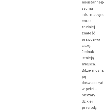
nieustannego
szumu
informacyjnego,
coraz
trudniej
znaleźć
prawdziwą
ciszę.
Jednak
istnieją
miejsca,
gdzie można
jej
doświadczyć
w pełni –
obszary
dzikiej
przyrody,