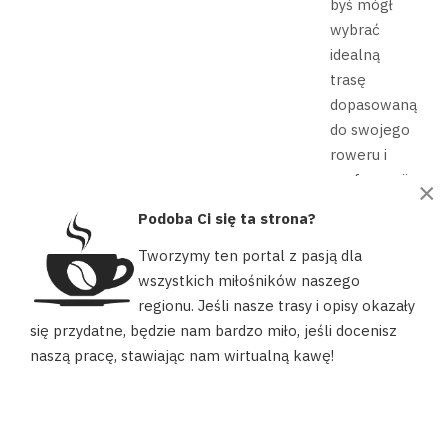
byś mógł
wybrać
idealną
trasę
dopasowaną
do swojego
roweru i
preferencji.
×
Podoba Ci się ta strona?
CZYTAJ WIĘCEJ: NAJLEPSZE TRASY...
Tworzymy ten portal z pasją dla
wszystkich miłośników naszego
regionu. Jeśli nasze trasy i opisy okazały
Nasz portal używa plików cookies, aby ułatwić Ci korzystanie z
się przydatne, będzie nam bardzo miło, jeśli docenisz
naszych zasobów, dopasować treści do Twoich potrzeb oraz w
naszą pracę, stawiając nam wirtualną kawę!
celach statystycznych. Możesz określić warunki przechowywania
lub dostępu do plików cookies w swojej przeglądarce.
Jak
AKCEPTUJĘ
dokumentować
wyprawy
rowerowe –