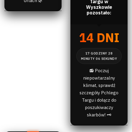
Urlach 🌿
Targu w
Wyszkowie
pozostało:
14 DNI
📻 Poczuj
niepowtarzalny
klimat, sprawdź
szczegóły Pchlego
Targu i dołącz do
poszukiwaczy
skarbów! 🗝️