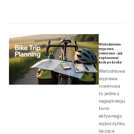
Wielodniowa
wyprawa
rowerowa - jak
zaplanować
krok po kroku
Wielodniowa
wyprawa
rowerowa
to jedna z
najpiękniejszych
form
aktywnego
wypoczynku,
łącząca