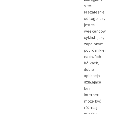
sieci.
Niezależnie
od tego, czy
jesteś
weekendowym
cyklistą czy
zapalonym
podróżnikiem
na dwóch
kółkach,
dobra
aplikacja
działająca
bez
internetu
może być
różnicą
między