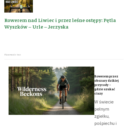
Rowerem nad Liwiec i przez leśne ostępy: Pętla
Wyszków – Urle – Jerzyska
Planowanie tras
Rowerem przez
obszary dzikiej
przyrody –
gdzie szukać
ciszy
W świecie
pełnym
zgiełku,
pośpiechu i