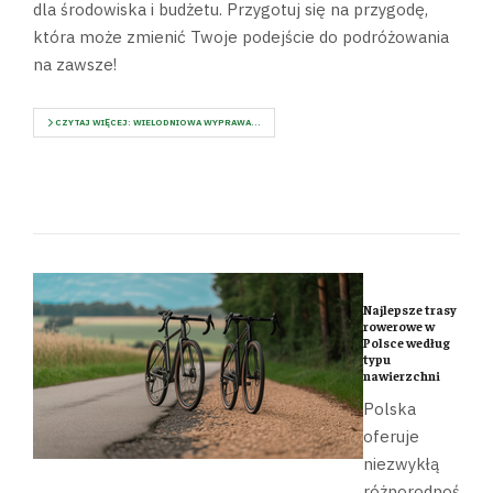
dla środowiska i budżetu. Przygotuj się na przygodę,
która może zmienić Twoje podejście do podróżowania
na zawsze!
CZYTAJ WIĘCEJ: WIELODNIOWA WYPRAWA...
Najlepsze trasy
rowerowe w
Polsce według
typu
nawierzchni
Polska
oferuje
niezwykłą
różnorodność