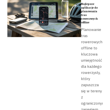
Najlepsze
aplikacje do
planowania
tras
rowerowych
offline
Planowanie
tras
rowerowych
offline to
kluczowa
umiejętność
dla każdego
rowerzysty,
który
zapuszcza
się w tereny
z
ograniczonym
zasięgiem