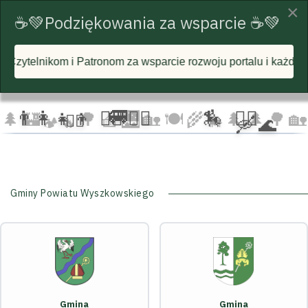
×
☕💚Podziękowania za wsparcie ☕💚
om za wsparcie rozwoju portalu i każdą postawioną wirtualną
☁️
🦅
🦅 🦅
☁️
☁️
🚐
👨‍👩‍👧‍👦
🏃‍♂️ 🏃‍♀️
🏇
🚴‍♂️
🌲
🏰
🌳 🧺
🌉
🏡 🍽️
🌾
🌲 🌲
🌳
🏡
🚴‍♀️
🛶 🌊
🐄
🏕️ 🔥
Gminy Powiatu Wyszkowskiego
Gmina
Gmina