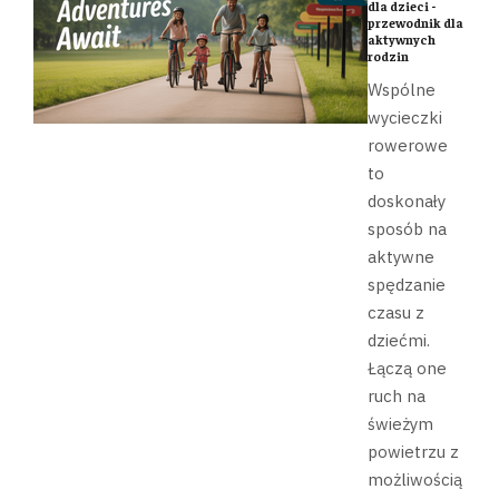
dla dzieci -
przewodnik dla
aktywnych
rodzin
Wspólne
wycieczki
rowerowe
to
doskonały
sposób na
aktywne
spędzanie
czasu z
dziećmi.
Łączą one
ruch na
świeżym
powietrzu z
możliwością