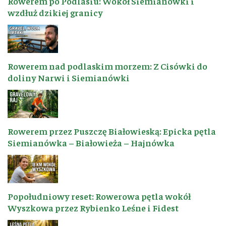
Rowerem po Podlasiu: Wokół Siemianówki i
wzdłuż dzikiej granicy
Rowerem nad podlaskim morzem: Z Cisówki do
doliny Narwi i Siemianówki
Rowerem przez Puszczę Białowieską: Epicka pętla
Siemianówka – Białowieża – Hajnówka
Popołudniowy reset: Rowerowa pętla wokół
Wyszkowa przez Rybienko Leśne i Fidest