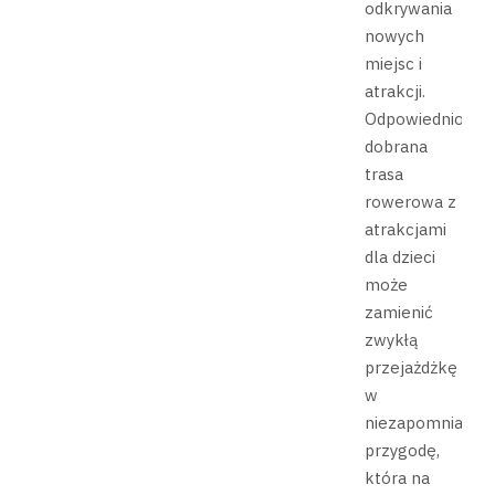
odkrywania
nowych
miejsc i
atrakcji.
Odpowiednio
dobrana
trasa
rowerowa z
atrakcjami
dla dzieci
może
zamienić
zwykłą
przejażdżkę
w
niezapomnianą
przygodę,
która na