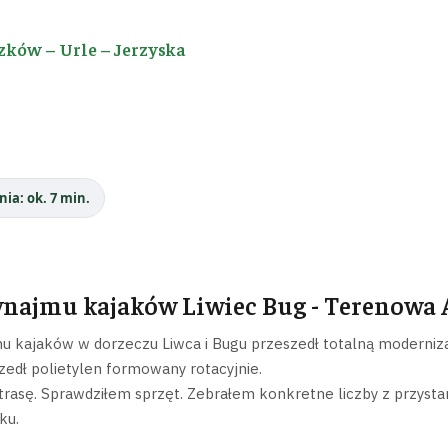
zków – Urle – Jerzyska
nia: ok. 7 min.
najmu kajaków Liwiec Bug - Terenowa A
 kajaków w dorzeczu Liwca i Bugu przeszedł totalną modernizac
zedł polietylen formowany rotacyjnie.
rasę. Sprawdziłem sprzęt. Zebrałem konkretne liczby z przysta
ku.