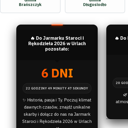
Gmina
Gmina
Brańszczyk
Długosiodło
🔥 Do Jarmarku Staroci i
🔥 Do
Rękodzieła 2026 w Urlach
pozostało:
6 DNI
🌿
✨ Historia, pasja i Ty. Poczuj klimat
atmos
dawnych czasów, znajdź unikalne
skarby i dołącz do nas na Jarmark
Staroci i Rękodzieła 2026 w Urlach