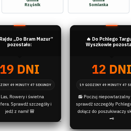
Gmina
Gmina
Rząśnik
Somianka
 Rajdu „Do Bram Mazur”
🔥 Do Pchlego Targ
pozostało:
Wyszkowie pozosta
19 DNI
12 DN
 Las, Rowery i świetna
📻 Poczuj niepowtarzalny 
fera. Sprawdź szczegóły i
sprawdź szczegóły Pchlego
jedź z nami! 🎒
dołącz do poszukiwaczy s
🗝️