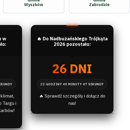
Gmina
Gmina
Wyszków
Zabrodzie
u w
🔥 Do Nadbużańskiego Trójkąta
ło:
2026 pozostało:
I
26 DNI
klimat,
🔥 Sprawdź szczegóły i dołącz do
 Targu i
nas!
karbów!