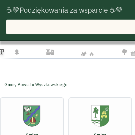
☕💚Podziękowania za wsparcie ☕💚
START
TRASY ROWEROWE
TURYSTYKA
☁️
🦅
👨‍👩
🌲
🏰
🌳 
🏕️ 🔥
Gminy Powiatu Wyszkowskiego