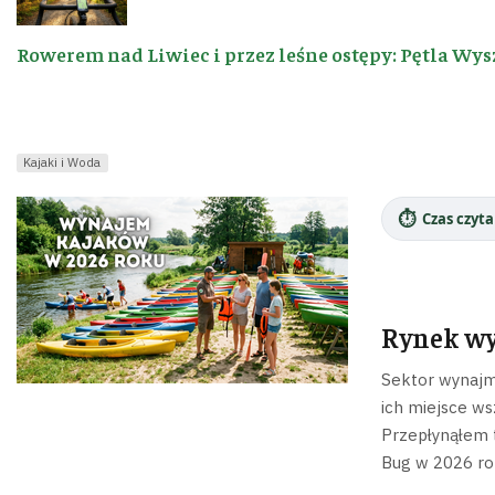
Rowerem nad Liwiec i przez leśne ostępy: Pętla Wys
Kajaki i Woda
⏱️
Czas czyta
Rynek wy
Sektor wynajmu
ich miejsce ws
Przepłynąłem t
Bug w 2026 ro