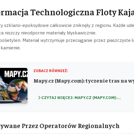
rmacja Technologiczna Floty Kaj
ty szklano-epoksydowe całkowicie zniknęły z regionu. Każde ud
wca niszczy nieodporne materiały błyskawicznie.
polietylen. Materiał wytrzymuje przeciąganie przez piaszczyste 
 kamienie.
ZOBACZ RÓWNIEŻ:
Mapy.cz (Mapy.com): tyczenie tras na
CZYTAJ WIĘCEJ: MAPY.CZ (MAPY.COM):...
ywane Przez Operatorów Regionalnych