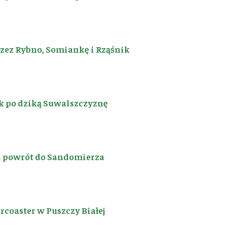
rzez Rybno, Somiankę i Rząśnik
k po dziką Suwalszczyznę
i powrót do Sandomierza
coaster w Puszczy Białej