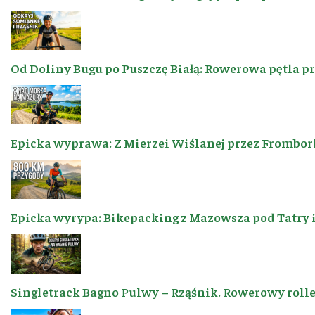
Od Doliny Bugu po Puszczę Białą: Rowerowa pętla p
Epicka wyprawa: Z Mierzei Wiślanej przez Frombor
Epicka wyrypa: Bikepacking z Mazowsza pod Tatry 
Singletrack Bagno Pulwy – Rząśnik. Rowerowy roller