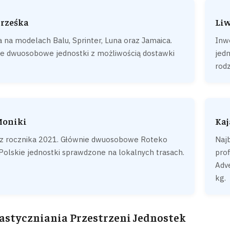
Grześka
Liw
a na modelach Balu, Sprinter, Luna oraz Jamaica.
Inw
e dwuosobowe jednostki z możliwością dostawki
jed
rodz
Moniki
Kaj
 z rocznika 2021. Głównie dwuosobowe Roteko
Naj
. Polskie jednostki sprawdzone na lokalnych trasach.
pro
Adv
kg.
astyczniania Przestrzeni Jednostek