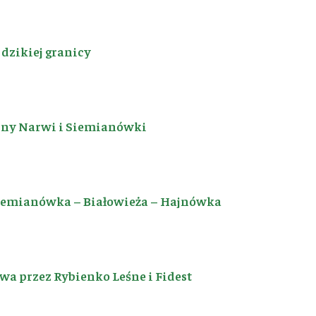
dzikiej granicy
iny Narwi i Siemianówki
Siemianówka – Białowieża – Hajnówka
a przez Rybienko Leśne i Fidest