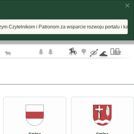
×
KI
INSPIRACJE
O PROJEKCIE
om za wsparcie rozwoju portalu i każdą postawioną wirtualną
🦅 🦅
☁️
🏇
🚴‍♂️
🌲 🌲
🌳
🏡
🐄
🛶 🌊