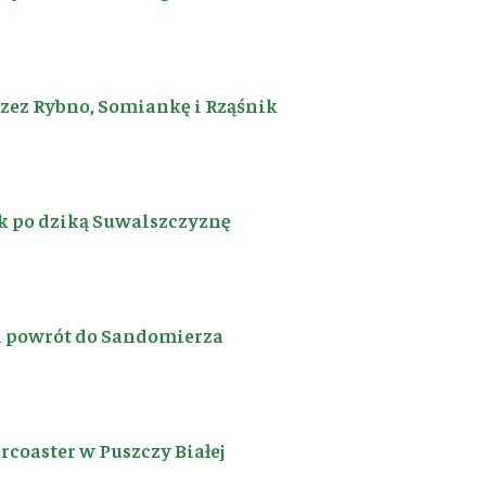
rzez Rybno, Somiankę i Rząśnik
k po dziką Suwalszczyznę
i powrót do Sandomierza
coaster w Puszczy Białej