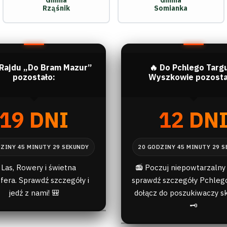
Gmina
Gmina
Rząśnik
Somianka
 Rajdu „Do Bram Mazur”
🔥 Do Pchlego Targ
pozostało:
Wyszkowie pozosta
19 DNI
12 DN
 Las, Rowery i świetna
📻 Poczuj niepowtarzalny 
fera. Sprawdź szczegóły i
sprawdź szczegóły Pchlego
jedź z nami! 🎒
dołącz do poszukiwaczy s
🗝️