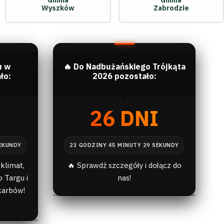
Gmina
Gmina
Wyszków
Zabrodzie
u w
🔥 Do Nadbużańskiego Trójkąta
ło:
2026 pozostało:
I
26 DNI
klimat,
🔥 Sprawdź szczegóły i dołącz do
 Targu i
nas!
karbów!