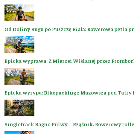
Od Doliny Bugu po Puszczę Białą: Rowerowa pętla p
Epicka wyprawa: Z Mierzei Wiślanej przez Frombor
Epicka wyrypa: Bikepacking z Mazowsza pod Tatry 
Singletrack Bagno Pulwy – Rząśnik. Rowerowy roller