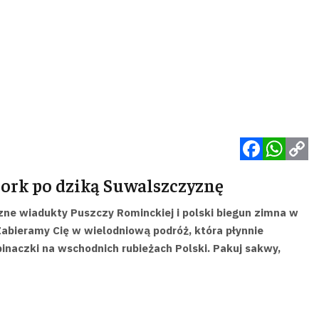
Facebook
WhatsApp
Copy
bork po dziką Suwalszczyznę
Link
zne wiadukty Puszczy Rominckiej i polski biegun zimna w
Zabieramy Cię w wielodniową podróż, która płynnie
pinaczki na wschodnich rubieżach Polski. Pakuj sakwy,