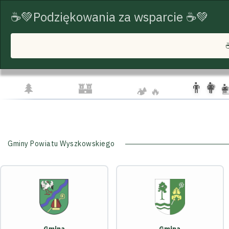
☕💚Podziękowania za wsparcie ☕💚
START
TRASY ROWEROWE
TURYSTYKA
☕❤️ Serdecznie dzięku
☁️
🦅
👨‍👩‍👧‍👦
🌲
🏰
🌳 
🏕️ 🔥
Gminy Powiatu Wyszkowskiego