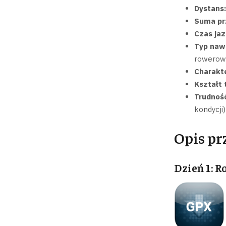
Dystans:
Suma pr
Czas jaz
Typ nawi
rowerow
Charakte
Kształt 
Trudność
kondycji)
Opis pr
Dzień 1: 