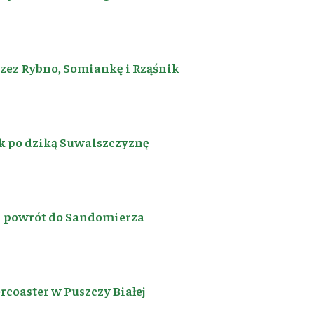
rzez Rybno, Somiankę i Rząśnik
k po dziką Suwalszczyznę
i powrót do Sandomierza
coaster w Puszczy Białej