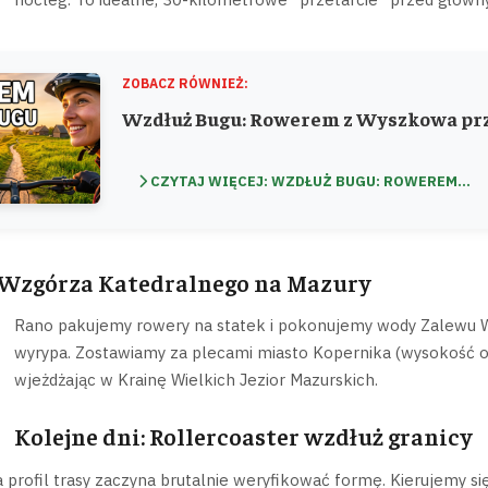
ZOBACZ RÓWNIEŻ:
Wzdłuż Bugu: Rowerem z Wyszkowa prz
CZYTAJ WIĘCEJ: WZDŁUŻ BUGU: ROWEREM...
Z Wzgórza Katedralnego na Mazury
Rano pakujemy rowery na statek i pokonujemy wody Zalewu W
wyrypa. Zostawiamy za plecami miasto Kopernika (wysokość ok
wjeżdżając w Krainę Wielkich Jezior Mazurskich.
Kolejne dni: Rollercoaster wzdłuż granicy
rofil trasy zaczyna brutalnie weryfikować formę. Kierujemy się