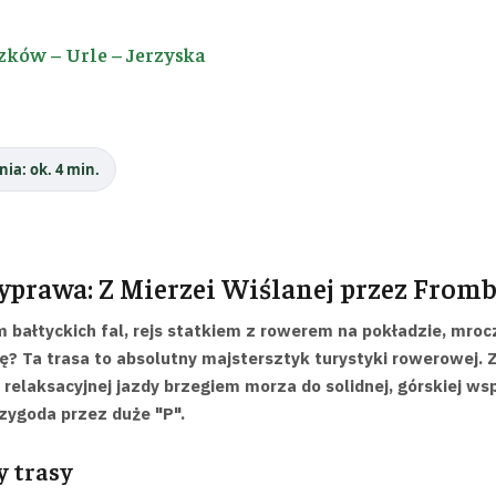
zków – Urle – Jerzyska
nia: ok. 4 min.
yprawa: Z Mierzei Wiślanej przez From
 bałtyckich fal, rejs statkiem z rowerem na pokładzie, mroc
? Ta trasa to absolutny majstersztyk turystyki rowerowej. 
 relaksacyjnej jazdy brzegiem morza do solidnej, górskiej ws
zygoda przez duże "P".
 trasy