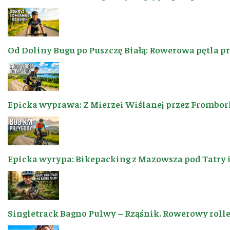
Od Doliny Bugu po Puszczę Białą: Rowerowa pętla p
Epicka wyprawa: Z Mierzei Wiślanej przez Frombor
Epicka wyrypa: Bikepacking z Mazowsza pod Tatry 
Singletrack Bagno Pulwy – Rząśnik. Rowerowy roller