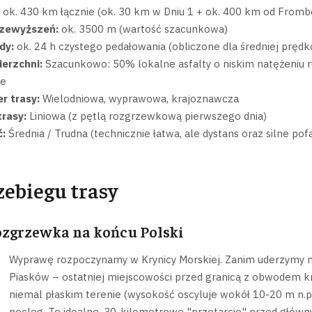
ok. 430 km łącznie (ok. 30 km w Dniu 1 + ok. 400 km od Fromb
zewyższeń:
ok. 3500 m (wartość szacunkowa)
dy:
ok. 24 h czystego pedałowania (obliczone dla średniej prędkoś
erzchni:
Szacunkowo: 50% lokalne asfalty o niskim natężeniu r
e
r trasy:
Wielodniowa, wyprawowa, krajoznawcza
trasy:
Liniowa (z pętlą rozgrzewkową pierwszego dnia)
:
Średnia / Trudna (technicznie łatwa, ale dystans oraz silne 
zebiegu trasy
Rozgrzewka na końcu Polski
Wyprawę rozpoczynamy w Krynicy Morskiej. Zanim uderzymy na
Piasków – ostatniej miejscowości przed granicą z obwodem k
niemal płaskim terenie (wysokość oscyluje wokół 10-20 m n.p.
nocleg. To idealne, 30-kilometrowe "przetarcie" przed głó