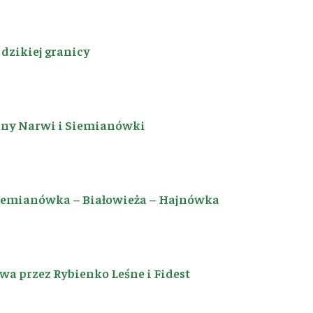
dzikiej granicy
iny Narwi i Siemianówki
Siemianówka – Białowieża – Hajnówka
a przez Rybienko Leśne i Fidest