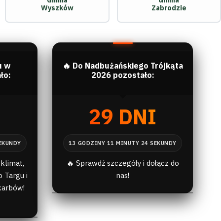
Gmina
Gmina
Wyszków
Zabrodzie
u w
🔥 Do Nadbużańskiego Trójkąta
ło:
2026 pozostało:
I
29 DNI
klimat,
🔥 Sprawdź szczegóły i dołącz do
 Targu i
nas!
karbów!