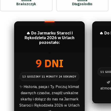
Gmina
Gmina
Brańszczyk
Długosiodło
🔥 Do Jarmarku Staroci i
🔥 Do
Rękodzieła 2026 w Urlach
pozostało:
9 DNI
🌿
✨ Historia, pasja i Ty. Poczuj klimat
atmos
dawnych czasów, znajdź unikalne
skarby i dołącz do nas na Jarmark
Staroci i Rękodzieła 2026 w Urlach