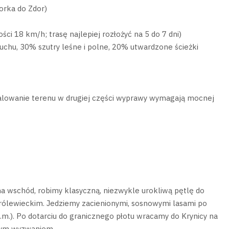
orka do Zdor)
ci 18 km/h; trasę najlepiej rozłożyć na 5 do 7 dni)
uchu, 30% szutry leśne i polne, 20% utwardzone ścieżki
pofalowanie terenu w drugiej części wyprawy wymagają mocnej
 wschód, robimy klasyczną, niezwykle urokliwą pętlę do
rólewieckim. Jedziemy zacienionymi, sosnowymi lasami po
m.). Po dotarciu do granicznego płotu wracamy do Krynicy na
wnym wyzwaniem.