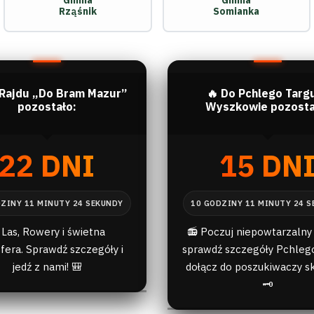
Gmina
Gmina
Rząśnik
Somianka
 Rajdu „Do Bram Mazur”
🔥 Do Pchlego Targ
pozostało:
Wyszkowie pozosta
22 DNI
15 DN
 Las, Rowery i świetna
📻 Poczuj niepowtarzalny 
fera. Sprawdź szczegóły i
sprawdź szczegóły Pchlego
jedź z nami! 🎒
dołącz do poszukiwaczy s
🗝️