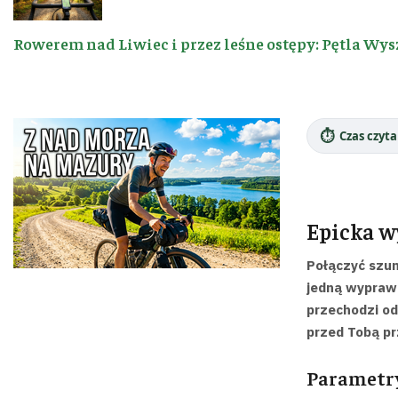
Rowerem nad Liwiec i przez leśne ostępy: Pętla Wys
⏱️
Czas czyta
Epicka w
Połączyć szum
jedną wyprawę
przechodzi od
przed Tobą pr
Parametry