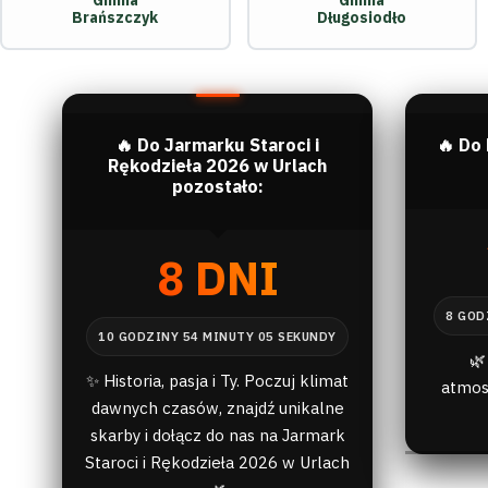
Gmina
Gmina
Brańszczyk
Długosiodło
🔥 Do Jarmarku Staroci i
🔥 Do
Rękodzieła 2026 w Urlach
pozostało:
8 DNI
🌿
✨ Historia, pasja i Ty. Poczuj klimat
atmos
dawnych czasów, znajdź unikalne
skarby i dołącz do nas na Jarmark
Staroci i Rękodzieła 2026 w Urlach