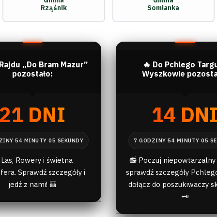
Gmina
Gmina
Rząśnik
Somianka
 Rajdu „Do Bram Mazur”
🔥 Do Pchlego Targ
pozostało:
Wyszkowie pozosta
21 DNI
14 DN
 Las, Rowery i świetna
📻 Poczuj niepowtarzalny 
fera. Sprawdź szczegóły i
sprawdź szczegóły Pchlego
jedź z nami! 🎒
dołącz do poszukiwaczy s
🗝️