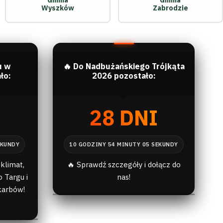
Gmina
Gmina
Wyszków
Zabrodzie
u w
🔥 Do Nadbużańskiego Trójkąta
ło:
2026 pozostało:
I
28 DNI
klimat,
🔥 Sprawdź szczegóły i dołącz do
 Targu i
nas!
karbów!