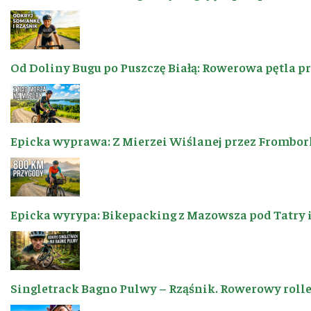
Od Doliny Bugu po Puszczę Białą: Rowerowa pętla p
Epicka wyprawa: Z Mierzei Wiślanej przez Frombor
Epicka wyrypa: Bikepacking z Mazowsza pod Tatry 
Singletrack Bagno Pulwy – Rząśnik. Rowerowy roller