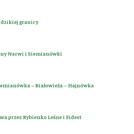
dzikiej granicy
iny Narwi i Siemianówki
Siemianówka – Białowieża – Hajnówka
a przez Rybienko Leśne i Fidest