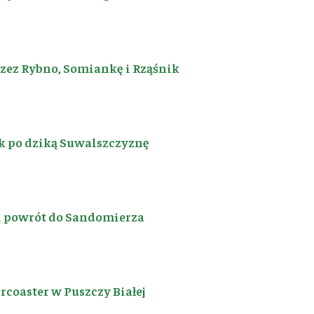
rzez Rybno, Somiankę i Rząśnik
k po dziką Suwalszczyznę
i powrót do Sandomierza
coaster w Puszczy Białej