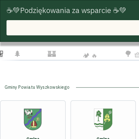
☕💚Podziękowania za wsparcie ☕💚
START
TRASY ROWEROWE
TURYSTYKA
☕❤
☁️
🦅
👨‍👩‍
🌲
🏰
🌳 
🏕️ 🔥
Gminy Powiatu Wyszkowskiego