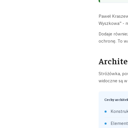
Paweł Kraszew
Wyszkowa" - m
Dodaje również
ochronę. To w
Archite
Stróżówka, pow
widoczne są w 
Cechy archite
Konstruk
Element