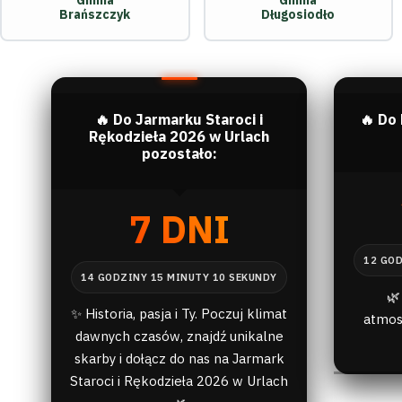
Gmina
Gmina
Brańszczyk
Długosiodło
🔥 Do Jarmarku Staroci i
🔥 Do
Rękodzieła 2026 w Urlach
pozostało:
7 DNI
🌿
✨ Historia, pasja i Ty. Poczuj klimat
atmos
dawnych czasów, znajdź unikalne
skarby i dołącz do nas na Jarmark
Staroci i Rękodzieła 2026 w Urlach