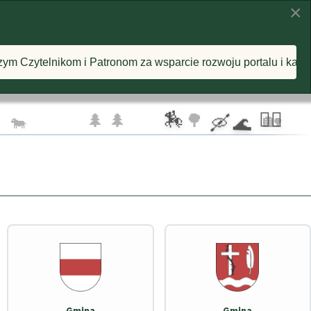
×
KI
INSPIRACJE
O PROJEKCIE
nom za wsparcie rozwoju portalu i każdą postawioną wirtualn
🦅 🦅
☁️
🏇
🚴‍♂️
🌲 🌲
🌳
🏡
🐄
🛶 🌊