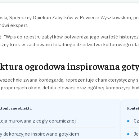
ski, Społeczny Opiekun Zabytków w Powiecie Wyszkowskim, podk
ówi ekspert.
: "Wpis do rejestru zabytków potwierdza jego wartość historyc
ażny krok w zachowaniu lokalnego dziedzictwa kulturowego dla 
ktura ogrodowa inspirowana got
szechnie zwana kordegardą, reprezentuje charakterystyczny sty
proporcjach okien, detalu elewacji oraz ogólnej kompozycji bu
ktoniczne obiektu
Kontek
cja murowana z cegły ceramicznej
Cz
y dekoracyjne inspirowane gotykiem
Je