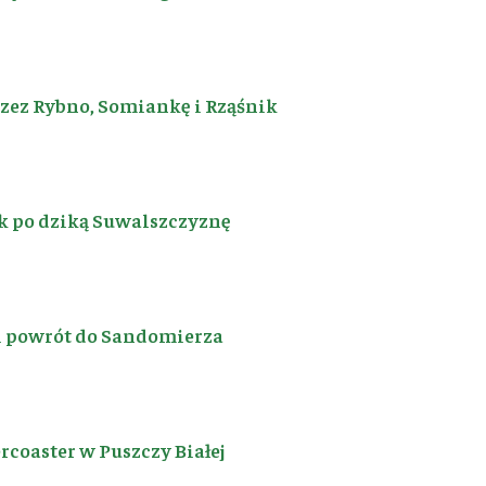
rzez Rybno, Somiankę i Rząśnik
k po dziką Suwalszczyznę
i powrót do Sandomierza
coaster w Puszczy Białej