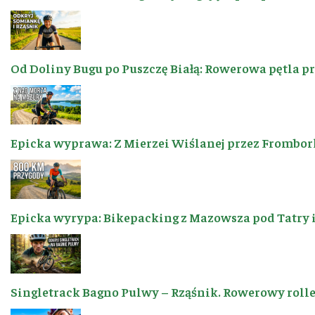
Od Doliny Bugu po Puszczę Białą: Rowerowa pętla p
Epicka wyprawa: Z Mierzei Wiślanej przez Frombor
Epicka wyrypa: Bikepacking z Mazowsza pod Tatry 
Singletrack Bagno Pulwy – Rząśnik. Rowerowy roller