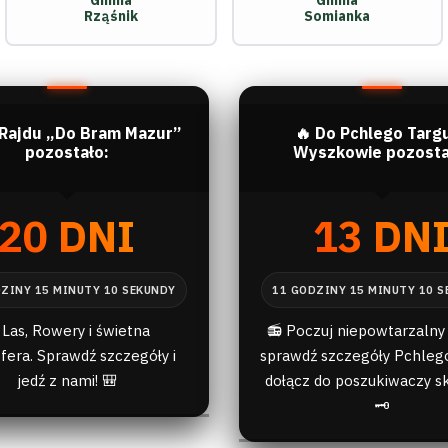
Gmina
Gmina
Rząśnik
Somianka
 Rajdu „Do Bram Mazur”
🔥 Do Pchlego Targ
pozostało:
Wyszkowie pozosta
20 DNI
13 DN
 Las, Rowery i świetna
📻 Poczuj niepowtarzalny 
fera. Sprawdź szczegóły i
sprawdź szczegóły Pchlego
jedź z nami! 🎒
dołącz do poszukiwaczy s
🗝️