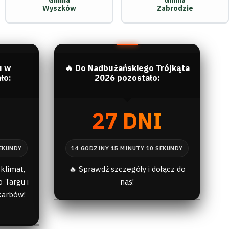
Gmina
Gmina
Wyszków
Zabrodzie
u w
🔥 Do Nadbużańskiego Trójkąta
ło:
2026 pozostało:
I
27 DNI
klimat,
🔥 Sprawdź szczegóły i dołącz do
 Targu i
nas!
karbów!