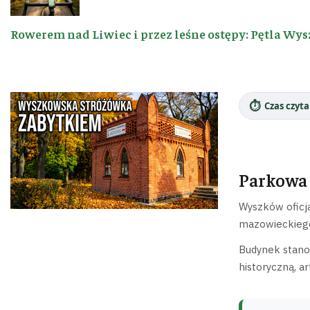
Rowerem nad Liwiec i przez leśne ostępy: Pętla Wys
⏱️
Czas czyta
Parkowa 
Wyszków oficja
mazowieckiego
Budynek stanow
historyczną, a