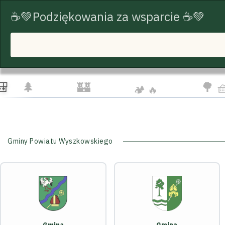
☕💚Podziękowania za wsparcie ☕💚
START
TRASY ROWEROWE
TURYSTYKA
☁️
🦅
👨‍
🌲
🏰
🌳 
🏕️ 🔥
Gminy Powiatu Wyszkowskiego