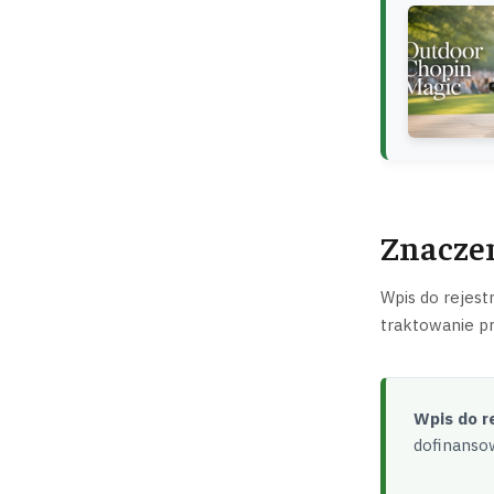
Znaczen
Wpis do rejest
traktowanie pr
Wpis do r
dofinansow