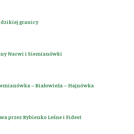
dzikiej granicy
iny Narwi i Siemianówki
Siemianówka – Białowieża – Hajnówka
a przez Rybienko Leśne i Fidest