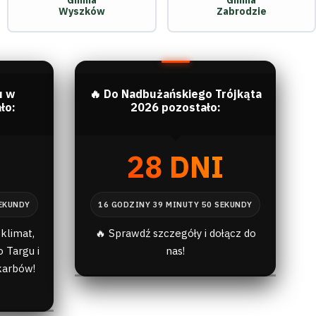
Gmina
Gmina
Wyszków
Zabrodzie
u w
🔥 Do Nadbużańskiego Trójkąta
ło:
2026 pozostało:
I
28 DNI
klimat,
🔥 Sprawdź szczegóły i dołącz do
 Targu i
nas!
karbów!