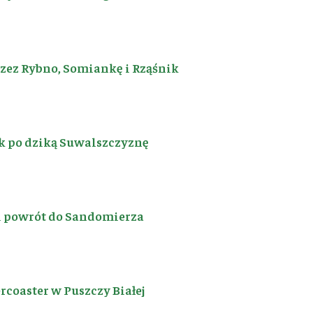
rzez Rybno, Somiankę i Rząśnik
k po dziką Suwalszczyznę
i powrót do Sandomierza
coaster w Puszczy Białej