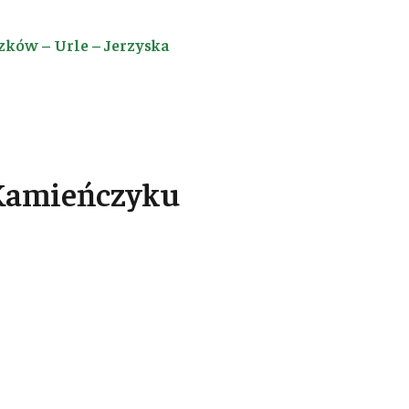
zków – Urle – Jerzyska
 Kamieńczyku