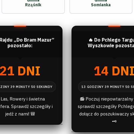
Gmina
Gmina
Rząśnik
Somianka
 Rajdu „Do Bram Mazur”
🔥 Do Pchlego Targ
pozostało:
Wyszkowie pozosta
21 DNI
14 DN
 Las, Rowery i świetna
📻 Poczuj niepowtarzalny 
fera. Sprawdź szczegóły i
sprawdź szczegóły Pchlego
jedź z nami! 🎒
dołącz do poszukiwaczy s
🗝️