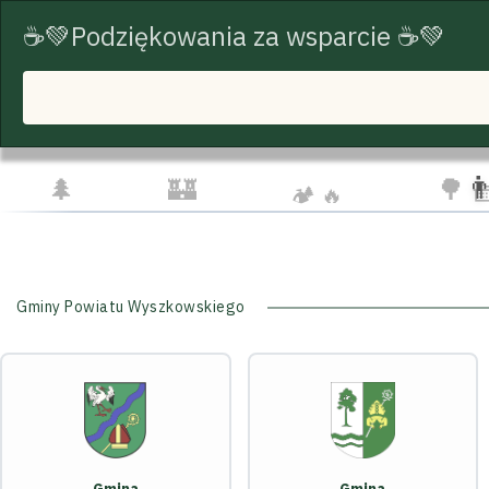
☕💚Podziękowania za wsparcie ☕💚
START
TRASY ROWEROWE
TURYSTYKA
☁️
🦅
👨‍👩‍
🌲
🏰
🌳 
🏕️ 🔥
Gminy Powiatu Wyszkowskiego