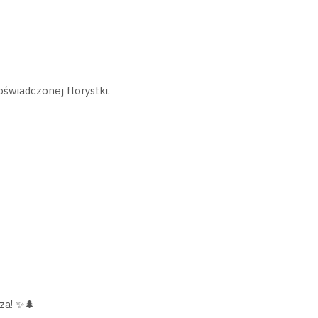
świadczonej florystki.
za! ✨🌲