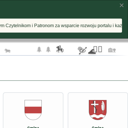
×
KI
INSPIRACJE
O PROJEKCIE
za wsparcie rozwoju portalu i każdą postawioną wirtualną ka
🦅 🦅
☁️
🏇
🚴‍♂️
🌲 🌲
🌳
🏡
🐄
🛶 🌊