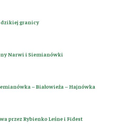
dzikiej granicy
iny Narwi i Siemianówki
Siemianówka – Białowieża – Hajnówka
a przez Rybienko Leśne i Fidest