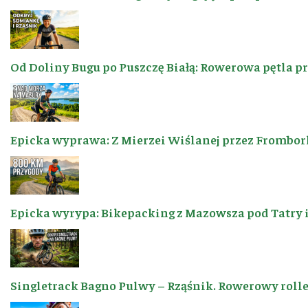
Od Doliny Bugu po Puszczę Białą: Rowerowa pętla p
Epicka wyprawa: Z Mierzei Wiślanej przez Frombor
Epicka wyrypa: Bikepacking z Mazowsza pod Tatry 
Singletrack Bagno Pulwy – Rząśnik. Rowerowy roller