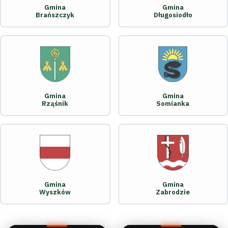
Gmina
Gmina
Brańszczyk
Długosiodło
Gmina
Gmina
Rząśnik
Somianka
Gmina
Gmina
Wyszków
Zabrodzie