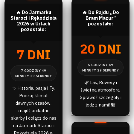
🔥 Do Jarmarku
🔥 Do Rajdu „Do
Staroci i Rękodzieła
Bram Mazur”
2026 w Urlach
pozostało:
pozostało:
20 DNI
7 DNI
🌿 Las, Rowery i
✨ Historia, pasja i Ty.
świetna atmosfera.
Poczuj klimat
Sprawdź szczegóły i
dawnych czasów,
jedź z nami! 🎒
znajdź unikalne
skarby i dołącz do nas
na Jarmark Staroci i
Rękodzieła 2026 w