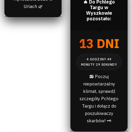
🔥 Do Pchlego
Urlach 🌿
Targu w
Wyszkowie
pozostało:
13 DNI
📻 Poczuj
niepowtarzalny
klimat, sprawdź
szczegóły Pchlego
Targu i dołącz do
poszukiwaczy
skarbów! 🗝️