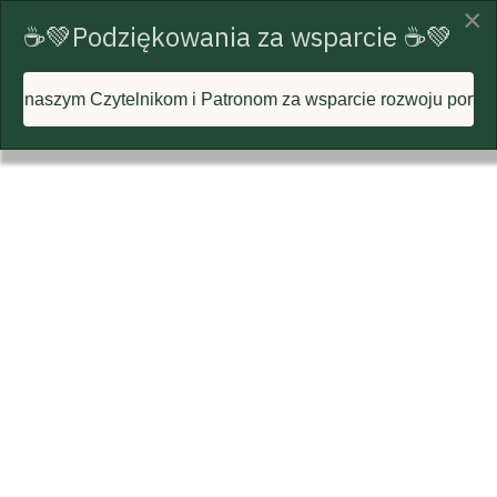
×
☕💚Podziękowania za wsparcie ☕💚
nikom i Patronom za wsparcie rozwoju portalu i każdą postawi