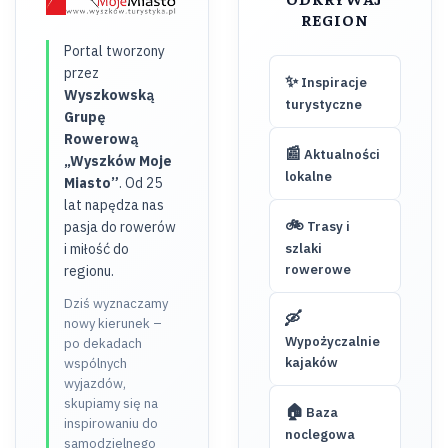
REGION
Portal tworzony
przez
✨
Inspiracje
Wyszkowską
turystyczne
Grupę
Rowerową
📰
Aktualności
„Wyszków Moje
lokalne
Miasto”
. Od 25
lat napędza nas
🚲
pasja do rowerów
Trasy i
i miłość do
szlaki
rowerowe
regionu.
Dziś wyznaczamy
🛶
nowy kierunek –
Wypożyczalnie
po dekadach
kajaków
wspólnych
wyjazdów,
skupiamy się na
🏠
Baza
inspirowaniu do
noclegowa
samodzielnego