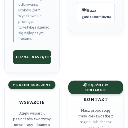
odkrywania
🍽️
uroków Ziemi
Baza
Wyszkowskiej,
gastronomiczna
promując
turystykę i dzieląc
się najlepszymi
trasami.
POZNAJ NASZĄ HISTORIĘ ➔
♥ RAZEM BUDUJEMY
📬 BĄDŹMY W
KONTAKCIE
KONTAKT
WSPARCIE
Masz propozycję
Dzięki wsparciu
trasy, ciekawostkę z
pasjonatów tworzymy
regionu lub chcesz
nowe trasy i dbamy o
nawiązać