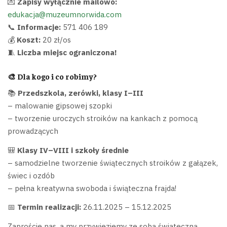
💌
Zapisy wyłącznie mailowo:
edukacja@muzeumnorwida.com
📞
Informacje:
571 406 189
💰
Koszt:
20 zł/os
🧵
Liczba miejsc ograniczona!
🎨 Dla kogo i co robimy?
📚
Przedszkola, zerówki, klasy I–III
– malowanie gipsowej szopki
– tworzenie uroczych stroików na kankach z pomocą
prowadzących
🎒
Klasy IV–VIII i szkoły średnie
– samodzielne tworzenie świątecznych stroików z gałązek,
świec i ozdób
– pełna kreatywna swoboda i świąteczna frajda!
📅
Termin realizacji:
26.11.2025 – 15.12.2025
Zaproście nas, a my przywieziemy ze sobą świąteczną