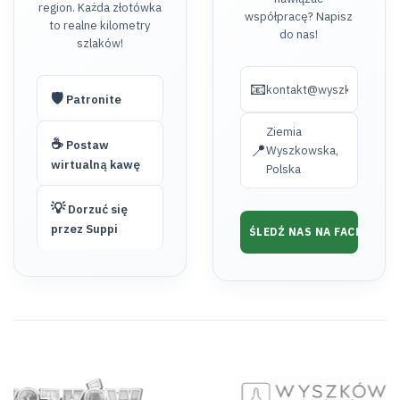
region. Każda złotówka
współpracę? Napisz
to realne kilometry
do nas!
szlaków!
📧
kontakt@wyszkow.turyst
🛡️
Patronite
Ziemia
☕
Postaw
📍
Wyszkowska,
wirtualną kawę
Polska
💡
Dorzuć się
przez Suppi
ŚLEDŹ NAS NA FACEBOOK