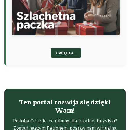
WIĘCEJ…
Ten portal rozwija się dzięki
Wam!
Podoba Ci się to, co robimy dla lokalnej turystyki?
Zostań naszym Patronem, postaw nam wirtualną