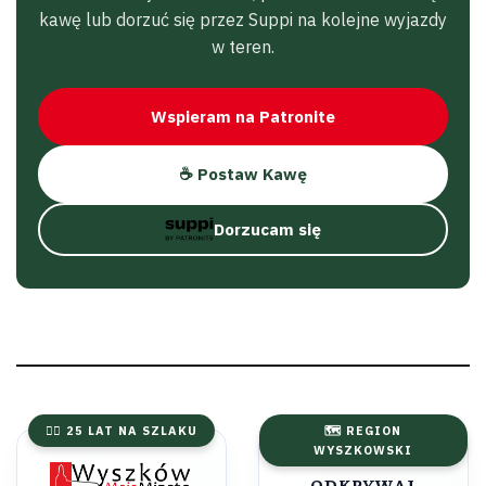
kawę lub dorzuć się przez Suppi na kolejne wyjazdy
w teren.
Wspieram na Patronite
☕ Postaw Kawę
Dorzucam się
🚴‍♂️ 25 LAT NA SZLAKU
🗺️ REGION
WYSZKOWSKI
ODKRYWAJ