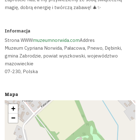
magię, dobrą energię i twórczą zabawę! 🎄✨
Informacja
Strona WWW
muzeumnorwida.com
Addres
Muzeum Cypriana Norwida, Pałacowa, Pnewo, Dębinki,
gmina Zabrodzie, powiat wyszkowski, województwo
mazowieckie
07-230, Polska
Mapa
+
−