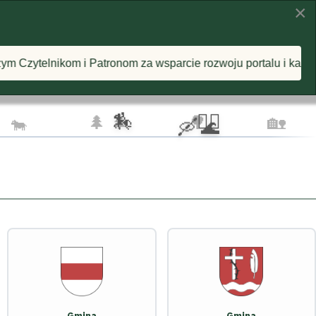
×
KI
INSPIRACJE
O PROJEKCIE
m za wsparcie rozwoju portalu i każdą postawioną wirtualną k
🦅 🦅
☁️
🏇
🚴‍♂️
🌲 🌲
🌳
🏡
🐄
🛶 🌊