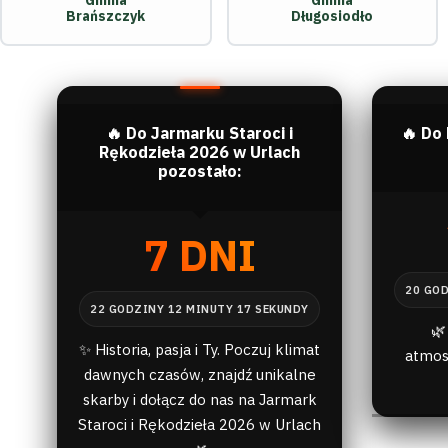
Gmina
Gmina
Brańszczyk
Długosiodło
🔥 Do Jarmarku Staroci i
🔥 Do
Rękodzieła 2026 w Urlach
pozostało:
7 DNI
🌿
✨ Historia, pasja i Ty. Poczuj klimat
atmos
dawnych czasów, znajdź unikalne
skarby i dołącz do nas na Jarmark
Staroci i Rękodzieła 2026 w Urlach