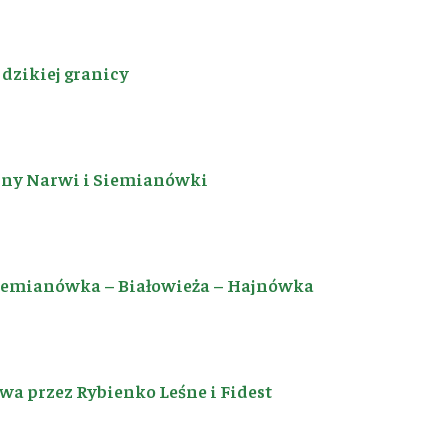
dzikiej granicy
iny Narwi i Siemianówki
Siemianówka – Białowieża – Hajnówka
a przez Rybienko Leśne i Fidest