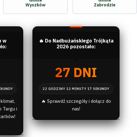
Gmina
Gmina
Wyszków
Zabrodzie
u w
🔥 Do Nadbużańskiego Trójkąta
ło:
2026 pozostało:
I
27 DNI
klimat,
🔥 Sprawdź szczegóły i dołącz do
 Targu i
nas!
karbów!