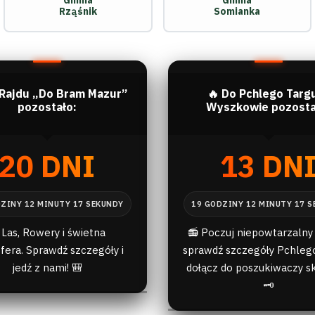
Gmina
Gmina
Rząśnik
Somianka
 Rajdu „Do Bram Mazur”
🔥 Do Pchlego Targ
pozostało:
Wyszkowie pozosta
20 DNI
13 DN
 Las, Rowery i świetna
📻 Poczuj niepowtarzalny 
fera. Sprawdź szczegóły i
sprawdź szczegóły Pchlego
jedź z nami! 🎒
dołącz do poszukiwaczy s
🗝️