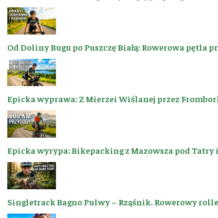
Od Doliny Bugu po Puszczę Białą: Rowerowa pętla p
Epicka wyprawa: Z Mierzei Wiślanej przez Frombor
Epicka wyrypa: Bikepacking z Mazowsza pod Tatry 
Singletrack Bagno Pulwy – Rząśnik. Rowerowy roller