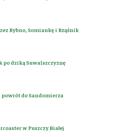
rzez Rybno, Somiankę i Rząśnik
k po dziką Suwalszczyznę
i powrót do Sandomierza
coaster w Puszczy Białej