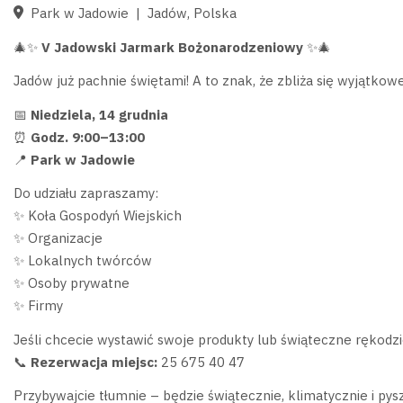
Park w Jadowie
|
Jadów, Polska
🎄✨
V Jadowski Jarmark Bożonarodzeniowy
✨🎄
Jadów już pachnie świętami! A to znak, że zbliża się wyjątko
📅
Niedziela, 14 grudnia
⏰
Godz. 9:00–13:00
📍
Park w Jadowie
Do udziału zapraszamy:
✨ Koła Gospodyń Wiejskich
✨ Organizacje
✨ Lokalnych twórców
✨ Osoby prywatne
✨ Firmy
Jeśli chcecie wystawić swoje produkty lub świąteczne rękodzi
📞
Rezerwacja miejsc:
25 675 40 47
Przybywajcie tłumnie – będzie świątecznie, klimatycznie i pysz