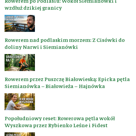
Rowerem po Podlasiu: Wokół Siemianówki i
wzdłuż dzikiej granicy
Rowerem nad podlaskim morzem: Z Cisówki do
doliny Narwi i Siemianówki
Rowerem przez Puszczę Białowieską: Epicka pętla
Siemianówka – Białowieża – Hajnówka
Popołudniowy reset: Rowerowa pętla wokół
Wyszkowa przez Rybienko Leśne i Fidest