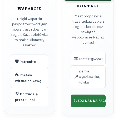
KONTAKT
WSPARCIE
Masz propozycję
Dzięki wsparciu
trasy, ciekawostkę z
pasjonatów tworzymy
regionu lub chcesz
nowe trasy i dbamy o
nawiązać
region. Każda złotówka
współpracę? Napisz
to realne kilometry
do nas!
szlaków!
📧
kontakt@wyszkow.turyst
🛡️
Patronite
Ziemia
☕
Postaw
📍
Wyszkowska,
wirtualną kawę
Polska
💡
Dorzuć się
przez Suppi
ŚLEDŹ NAS NA FACEBOOK