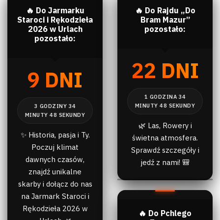
🔥 Do Jarmarku
🔥 Do Rajdu „Do
Staroci i Rękodzieła
Bram Mazur”
2026 w Urlach
pozostało:
pozostało:
22 DNI
9 DNI
🌿 Las, Rowery i
✨ Historia, pasja i Ty.
świetna atmosfera.
Poczuj klimat
Sprawdź szczegóły i
dawnych czasów,
jedź z nami! 🎒
znajdź unikalne
skarby i dołącz do nas
na Jarmark Staroci i
Rękodzieła 2026 w
🔥 Do Pchlego