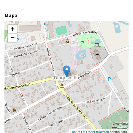
Mapa
+
−
Leaflet
| ©
OpenStreetMap
contributors