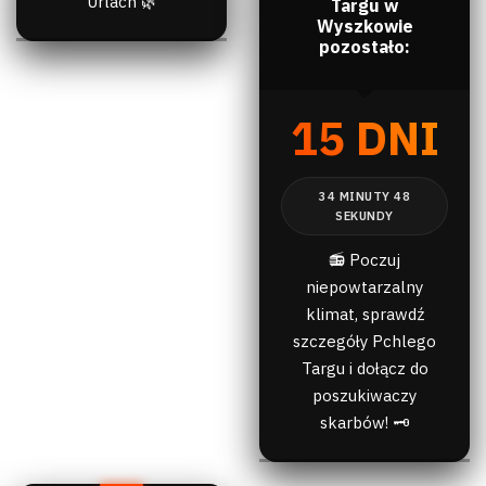
Urlach 🌿
Targu w
Wyszkowie
pozostało:
15 DNI
📻 Poczuj
niepowtarzalny
klimat, sprawdź
szczegóły Pchlego
Targu i dołącz do
poszukiwaczy
skarbów! 🗝️