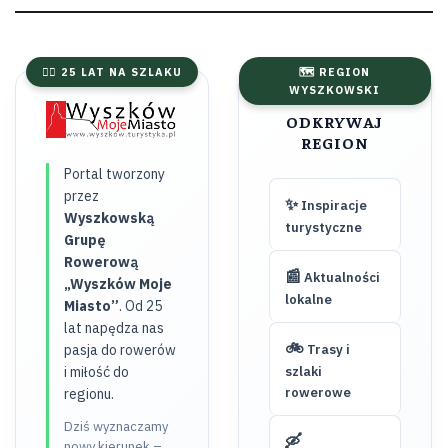
🚴‍♂️ 25 LAT NA SZLAKU
🗺️ REGION
WYSZKOWSKI
ODKRYWAJ
REGION
Portal tworzony
przez
✨
Inspiracje
Wyszkowską
turystyczne
Grupę
Rowerową
📰
Aktualności
„Wyszków Moje
lokalne
Miasto”
. Od 25
lat napędza nas
🚲
pasja do rowerów
Trasy i
i miłość do
szlaki
rowerowe
regionu.
Dziś wyznaczamy
🛶
nowy kierunek –