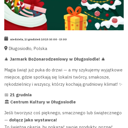
niedziela, 21 grudzień 2025
10:00
-
13:00
Długosiodło, Polska
🎄
Jarmark Bożonarodzeniowy w Długosiodle!
🎄
Magia świąt już puka do drzwi — a my szykujemy wyjątkowe
miejsce, gdzie spotkają się lokalni twórcy, smakosze,
rękodzielnicy i wszyscy, którzy kochają grudniowy klimat! ✨
📅
21 grudnia
🏛
Centrum Kultury w Długosiodle
Jeśli tworzysz coś pięknego, smacznego lub świątecznego
—
dołącz jako wystawca!
To świetna okazja, by pokazać swoje produkty, poznać