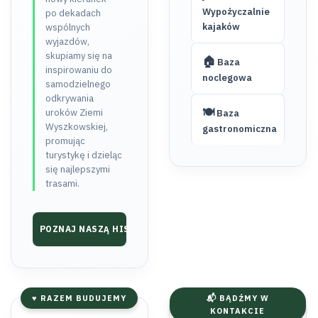
Wypożyczalnie
po dekadach
kajaków
wspólnych
wyjazdów,
skupiamy się na
🏠
Baza
inspirowaniu do
noclegowa
samodzielnego
odkrywania
🍽️
uroków Ziemi
Baza
Wyszkowskiej,
gastronomiczna
promując
turystykę i dzieląc
się najlepszymi
trasami.
POZNAJ NASZĄ HISTORIĘ ➔
♥ RAZEM BUDUJEMY
📬 BĄDŹMY W
KONTAKCIE