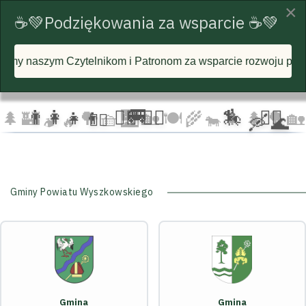
×
☕💚Podziękowania za wsparcie ☕💚
telnikom i Patronom za wsparcie rozwoju portalu i każdą pos
☁️
🦅
🦅 🦅
☁️
☁️
🚐
👨‍👩‍👧‍👦
🏃‍♂️ 🏃‍♀️
🏇
🚴‍♂️
🌲
🏰
🌳 🧺
🌉
🏡 🍽️
🌾
🌲 🌲
🌳
🏡
🚴‍♀️
🐄
🛶 🌊
🏕️ 🔥
Gminy Powiatu Wyszkowskiego
Gmina
Gmina